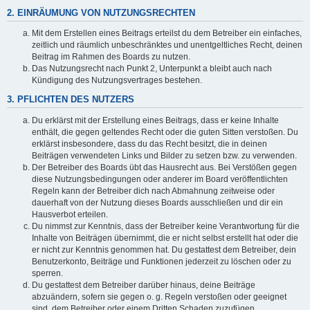
2. EINRÄUMUNG VON NUTZUNGSRECHTEN
Mit dem Erstellen eines Beitrags erteilst du dem Betreiber ein einfaches,
zeitlich und räumlich unbeschränktes und unentgeltliches Recht, deinen
Beitrag im Rahmen des Boards zu nutzen.
Das Nutzungsrecht nach Punkt 2, Unterpunkt a bleibt auch nach
Kündigung des Nutzungsvertrages bestehen.
3. PFLICHTEN DES NUTZERS
Du erklärst mit der Erstellung eines Beitrags, dass er keine Inhalte
enthält, die gegen geltendes Recht oder die guten Sitten verstoßen. Du
erklärst insbesondere, dass du das Recht besitzt, die in deinen
Beiträgen verwendeten Links und Bilder zu setzen bzw. zu verwenden.
Der Betreiber des Boards übt das Hausrecht aus. Bei Verstößen gegen
diese Nutzungsbedingungen oder anderer im Board veröffentlichten
Regeln kann der Betreiber dich nach Abmahnung zeitweise oder
dauerhaft von der Nutzung dieses Boards ausschließen und dir ein
Hausverbot erteilen.
Du nimmst zur Kenntnis, dass der Betreiber keine Verantwortung für die
Inhalte von Beiträgen übernimmt, die er nicht selbst erstellt hat oder die
er nicht zur Kenntnis genommen hat. Du gestattest dem Betreiber, dein
Benutzerkonto, Beiträge und Funktionen jederzeit zu löschen oder zu
sperren.
Du gestattest dem Betreiber darüber hinaus, deine Beiträge
abzuändern, sofern sie gegen o. g. Regeln verstoßen oder geeignet
sind, dem Betreiber oder einem Dritten Schaden zuzufügen.