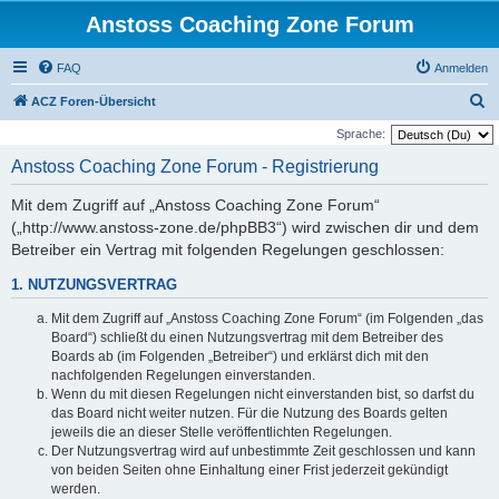
Anstoss Coaching Zone Forum
FAQ
Anmelden
S
ACZ Foren-Übersicht
u
Sprache:
c
Anstoss Coaching Zone Forum - Registrierung
h
Mit dem Zugriff auf „Anstoss Coaching Zone Forum“
e
(„http://www.anstoss-zone.de/phpBB3“) wird zwischen dir und dem
Betreiber ein Vertrag mit folgenden Regelungen geschlossen:
1. NUTZUNGSVERTRAG
Mit dem Zugriff auf „Anstoss Coaching Zone Forum“ (im Folgenden „das
Board“) schließt du einen Nutzungsvertrag mit dem Betreiber des
Boards ab (im Folgenden „Betreiber“) und erklärst dich mit den
nachfolgenden Regelungen einverstanden.
Wenn du mit diesen Regelungen nicht einverstanden bist, so darfst du
das Board nicht weiter nutzen. Für die Nutzung des Boards gelten
jeweils die an dieser Stelle veröffentlichten Regelungen.
Der Nutzungsvertrag wird auf unbestimmte Zeit geschlossen und kann
von beiden Seiten ohne Einhaltung einer Frist jederzeit gekündigt
werden.