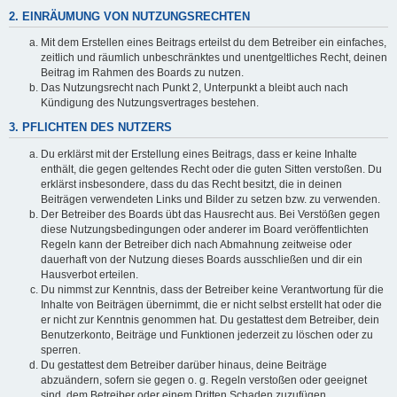
2. EINRÄUMUNG VON NUTZUNGSRECHTEN
Mit dem Erstellen eines Beitrags erteilst du dem Betreiber ein einfaches,
zeitlich und räumlich unbeschränktes und unentgeltliches Recht, deinen
Beitrag im Rahmen des Boards zu nutzen.
Das Nutzungsrecht nach Punkt 2, Unterpunkt a bleibt auch nach
Kündigung des Nutzungsvertrages bestehen.
3. PFLICHTEN DES NUTZERS
Du erklärst mit der Erstellung eines Beitrags, dass er keine Inhalte
enthält, die gegen geltendes Recht oder die guten Sitten verstoßen. Du
erklärst insbesondere, dass du das Recht besitzt, die in deinen
Beiträgen verwendeten Links und Bilder zu setzen bzw. zu verwenden.
Der Betreiber des Boards übt das Hausrecht aus. Bei Verstößen gegen
diese Nutzungsbedingungen oder anderer im Board veröffentlichten
Regeln kann der Betreiber dich nach Abmahnung zeitweise oder
dauerhaft von der Nutzung dieses Boards ausschließen und dir ein
Hausverbot erteilen.
Du nimmst zur Kenntnis, dass der Betreiber keine Verantwortung für die
Inhalte von Beiträgen übernimmt, die er nicht selbst erstellt hat oder die
er nicht zur Kenntnis genommen hat. Du gestattest dem Betreiber, dein
Benutzerkonto, Beiträge und Funktionen jederzeit zu löschen oder zu
sperren.
Du gestattest dem Betreiber darüber hinaus, deine Beiträge
abzuändern, sofern sie gegen o. g. Regeln verstoßen oder geeignet
sind, dem Betreiber oder einem Dritten Schaden zuzufügen.