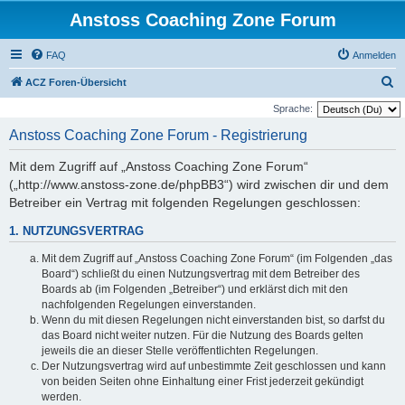
Anstoss Coaching Zone Forum
FAQ
Anmelden
S
ACZ Foren-Übersicht
u
Sprache:
c
Anstoss Coaching Zone Forum - Registrierung
h
Mit dem Zugriff auf „Anstoss Coaching Zone Forum“
e
(„http://www.anstoss-zone.de/phpBB3“) wird zwischen dir und dem
Betreiber ein Vertrag mit folgenden Regelungen geschlossen:
1. NUTZUNGSVERTRAG
Mit dem Zugriff auf „Anstoss Coaching Zone Forum“ (im Folgenden „das
Board“) schließt du einen Nutzungsvertrag mit dem Betreiber des
Boards ab (im Folgenden „Betreiber“) und erklärst dich mit den
nachfolgenden Regelungen einverstanden.
Wenn du mit diesen Regelungen nicht einverstanden bist, so darfst du
das Board nicht weiter nutzen. Für die Nutzung des Boards gelten
jeweils die an dieser Stelle veröffentlichten Regelungen.
Der Nutzungsvertrag wird auf unbestimmte Zeit geschlossen und kann
von beiden Seiten ohne Einhaltung einer Frist jederzeit gekündigt
werden.