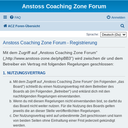
Anstoss Coaching Zone Forum
FAQ
Anmelden
S
ACZ Foren-Übersicht
u
Sprache:
c
Anstoss Coaching Zone Forum - Registrierung
h
Mit dem Zugriff auf „Anstoss Coaching Zone Forum“
e
(„http://www.anstoss-zone.de/phpBB3“) wird zwischen dir und dem
Betreiber ein Vertrag mit folgenden Regelungen geschlossen:
1. NUTZUNGSVERTRAG
Mit dem Zugriff auf „Anstoss Coaching Zone Forum“ (im Folgenden „das
Board“) schließt du einen Nutzungsvertrag mit dem Betreiber des
Boards ab (im Folgenden „Betreiber“) und erklärst dich mit den
nachfolgenden Regelungen einverstanden.
Wenn du mit diesen Regelungen nicht einverstanden bist, so darfst du
das Board nicht weiter nutzen. Für die Nutzung des Boards gelten
jeweils die an dieser Stelle veröffentlichten Regelungen.
Der Nutzungsvertrag wird auf unbestimmte Zeit geschlossen und kann
von beiden Seiten ohne Einhaltung einer Frist jederzeit gekündigt
werden.