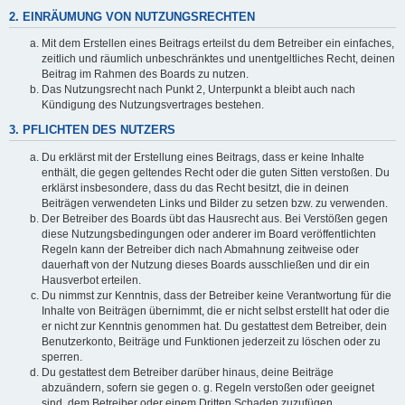
2. EINRÄUMUNG VON NUTZUNGSRECHTEN
Mit dem Erstellen eines Beitrags erteilst du dem Betreiber ein einfaches,
zeitlich und räumlich unbeschränktes und unentgeltliches Recht, deinen
Beitrag im Rahmen des Boards zu nutzen.
Das Nutzungsrecht nach Punkt 2, Unterpunkt a bleibt auch nach
Kündigung des Nutzungsvertrages bestehen.
3. PFLICHTEN DES NUTZERS
Du erklärst mit der Erstellung eines Beitrags, dass er keine Inhalte
enthält, die gegen geltendes Recht oder die guten Sitten verstoßen. Du
erklärst insbesondere, dass du das Recht besitzt, die in deinen
Beiträgen verwendeten Links und Bilder zu setzen bzw. zu verwenden.
Der Betreiber des Boards übt das Hausrecht aus. Bei Verstößen gegen
diese Nutzungsbedingungen oder anderer im Board veröffentlichten
Regeln kann der Betreiber dich nach Abmahnung zeitweise oder
dauerhaft von der Nutzung dieses Boards ausschließen und dir ein
Hausverbot erteilen.
Du nimmst zur Kenntnis, dass der Betreiber keine Verantwortung für die
Inhalte von Beiträgen übernimmt, die er nicht selbst erstellt hat oder die
er nicht zur Kenntnis genommen hat. Du gestattest dem Betreiber, dein
Benutzerkonto, Beiträge und Funktionen jederzeit zu löschen oder zu
sperren.
Du gestattest dem Betreiber darüber hinaus, deine Beiträge
abzuändern, sofern sie gegen o. g. Regeln verstoßen oder geeignet
sind, dem Betreiber oder einem Dritten Schaden zuzufügen.