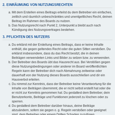
2. EINRÄUMUNG VON NUTZUNGSRECHTEN
Mit dem Erstellen eines Beitrags erteilst du dem Betreiber ein einfaches,
zeitlich und räumlich unbeschränktes und unentgeltliches Recht, deinen
Beitrag im Rahmen des Boards zu nutzen.
Das Nutzungsrecht nach Punkt 2, Unterpunkt a bleibt auch nach
Kündigung des Nutzungsvertrages bestehen.
3. PFLICHTEN DES NUTZERS
Du erklärst mit der Erstellung eines Beitrags, dass er keine Inhalte
enthält, die gegen geltendes Recht oder die guten Sitten verstoßen. Du
erklärst insbesondere, dass du das Recht besitzt, die in deinen
Beiträgen verwendeten Links und Bilder zu setzen bzw. zu verwenden.
Der Betreiber des Boards übt das Hausrecht aus. Bei Verstößen gegen
diese Nutzungsbedingungen oder anderer im Board veröffentlichten
Regeln kann der Betreiber dich nach Abmahnung zeitweise oder
dauerhaft von der Nutzung dieses Boards ausschließen und dir ein
Hausverbot erteilen.
Du nimmst zur Kenntnis, dass der Betreiber keine Verantwortung für die
Inhalte von Beiträgen übernimmt, die er nicht selbst erstellt hat oder die
er nicht zur Kenntnis genommen hat. Du gestattest dem Betreiber, dein
Benutzerkonto, Beiträge und Funktionen jederzeit zu löschen oder zu
sperren.
Du gestattest dem Betreiber darüber hinaus, deine Beiträge
abzuändern, sofern sie gegen o. g. Regeln verstoßen oder geeignet
sind, dem Betreiber oder einem Dritten Schaden zuzufügen.