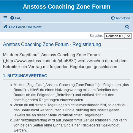
Anstoss Coaching Zone Forum
FAQ
Anmelden
S
ACZ Foren-Übersicht
u
Sprache:
c
Anstoss Coaching Zone Forum - Registrierung
h
Mit dem Zugriff auf „Anstoss Coaching Zone Forum“
e
(„http://www.anstoss-zone.de/phpBB3“) wird zwischen dir und dem
Betreiber ein Vertrag mit folgenden Regelungen geschlossen:
1. NUTZUNGSVERTRAG
Mit dem Zugriff auf „Anstoss Coaching Zone Forum“ (im Folgenden „das
Board“) schließt du einen Nutzungsvertrag mit dem Betreiber des
Boards ab (im Folgenden „Betreiber“) und erklärst dich mit den
nachfolgenden Regelungen einverstanden.
Wenn du mit diesen Regelungen nicht einverstanden bist, so darfst du
das Board nicht weiter nutzen. Für die Nutzung des Boards gelten
jeweils die an dieser Stelle veröffentlichten Regelungen.
Der Nutzungsvertrag wird auf unbestimmte Zeit geschlossen und kann
von beiden Seiten ohne Einhaltung einer Frist jederzeit gekündigt
werden.