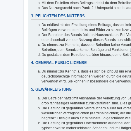
Mit dem Erstellen eines Beitrags erteilst du dem Betrei
Das Nutzungsrecht nach Punkt 2, Unterpunkt a bleibt 
3. PFLICHTEN DES NUTZERS
Du erklärst mit der Erstellung eines Beitrags, dass er ke
Beiträgen verwendeten Links und Bilder zu setzen bzw.
Der Betreiber des Boards übt das Hausrecht aus. Bei V
oder dauerhaft von der Nutzung dieses Boards ausschlie
Du nimmst zur Kenntnis, dass der Betreiber keine Verantw
Betreiber, dein Benutzerkonto, Beiträge und Funktionen 
Du gestattest dem Betreiber darüber hinaus, deine Beit
4. GENERAL PUBLIC LICENSE
Du nimmst zur Kenntnis, dass es sich bei phpBB um eine
deutschsprachige Informationen werden durch die deuts
verwendet wird. Sie können insbesondere die Verwendun
5. GEWÄHRLEISTUNG
Der Betreiber haftet mit Ausnahme der Verletzung von Le
grob fahrlässiges Verhalten zurückzuführen sind. Dies 
Die Haftung ist gegenüber Verbrauchern außer bei vors
wesentlicher Vertragspflichten (Kardinalpflichten) auf
begrenzt. Dies gilt auch für mittelbare Folgeschäden 
Die Haftung ist gegenüber Unternehmern außer bei der V
typischerweise vorhersehbaren Schäden und im Übrigen 