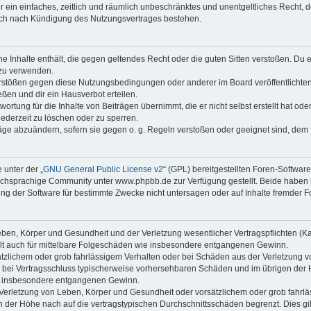
ber ein einfaches, zeitlich und räumlich unbeschränktes und unentgeltliches Recht
auch nach Kündigung des Nutzungsvertrages bestehen.
ine Inhalte enthält, die gegen geltendes Recht oder die guten Sitten verstoßen. Du 
 zu verwenden.
erstößen gegen diese Nutzungsbedingungen oder anderer im Board veröffentlichte
ßen und dir ein Hausverbot erteilen.
ortung für die Inhalte von Beiträgen übernimmt, die er nicht selbst erstellt hat od
jederzeit zu löschen oder zu sperren.
räge abzuändern, sofern sie gegen o. g. Regeln verstoßen oder geeignet sind, dem
 unter der „
GNU General Public License v2
“ (GPL) bereitgestellten Foren-Softwa
chsprachige Community unter www.phpbb.de zur Verfügung gestellt. Beide haben ke
g der Software für bestimmte Zwecke nicht untersagen oder auf Inhalte fremder F
ben, Körper und Gesundheit und der Verletzung wesentlicher Vertragspflichten (Kard
gilt auch für mittelbare Folgeschäden wie insbesondere entgangenen Gewinn.
ätzlichem oder grob fahrlässigem Verhalten oder bei Schäden aus der Verletzung 
 die bei Vertragsschluss typischerweise vorhersehbaren Schäden und im übrigen de
wie insbesondere entgangenen Gewinn.
erletzung von Leben, Körper und Gesundheit oder vorsätzlichem oder grob fahrläs
der Höhe nach auf die vertragstypischen Durchschnittsschäden begrenzt. Dies gi