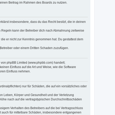
, deinen Beitrag im Rahmen des Boards zu nutzen.
erklärst insbesondere, dass du das Recht besitzt, die in deinen
n Regeln kann der Betreiber dich nach Abmahnung zeitweise
er die er nicht zur Kenntnis genommen hat. Du gestattest dem
 Betreiber oder einem Dritten Schaden zuzufügen.
re von phpBB Limited (www.phpbb.com) handelt;
inen Einfluss auf die Art und Weise, wie die Software
oren Einfluss nehmen.
inalpflichten) nur für Schäden, die auf ein vorsätzliches oder
von Leben, Körper und Gesundheit und der Verletzung
r Höhe nach auf die vertragstypischen Durchschnittsschäden
sigem Verhalten des Betreibers auf die bei Vertragsschluss
lt auch für mittelbare Schäden, insbesondere entgangenen