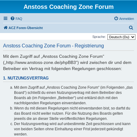
Anstoss Coaching Zone Forum
FAQ
Anmelden
S
ACZ Foren-Übersicht
u
Sprache:
c
Anstoss Coaching Zone Forum - Registrierung
h
Mit dem Zugriff auf „Anstoss Coaching Zone Forum“
e
(„http://www.anstoss-zone.de/phpBB3“) wird zwischen dir und dem
Betreiber ein Vertrag mit folgenden Regelungen geschlossen:
1. NUTZUNGSVERTRAG
Mit dem Zugriff auf „Anstoss Coaching Zone Forum“ (im Folgenden „das
Board“) schließt du einen Nutzungsvertrag mit dem Betreiber des
Boards ab (im Folgenden „Betreiber“) und erklärst dich mit den
nachfolgenden Regelungen einverstanden.
Wenn du mit diesen Regelungen nicht einverstanden bist, so darfst du
das Board nicht weiter nutzen. Für die Nutzung des Boards gelten
jeweils die an dieser Stelle veröffentlichten Regelungen.
Der Nutzungsvertrag wird auf unbestimmte Zeit geschlossen und kann
von beiden Seiten ohne Einhaltung einer Frist jederzeit gekündigt
werden.