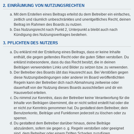
2. EINRÄUMUNG VON NUTZUNGSRECHTEN
Mit dem Erstellen eines Beitrags erteilst du dem Betreiber ein einfaches,
zeitlich und räumlich unbeschränktes und unentgeltliches Recht, deinen
Beitrag im Rahmen des Boards zu nutzen.
Das Nutzungsrecht nach Punkt 2, Unterpunkt a bleibt auch nach
Kündigung des Nutzungsvertrages bestehen.
3. PFLICHTEN DES NUTZERS
Du erklärst mit der Erstellung eines Beitrags, dass er keine Inhalte
enthält, die gegen geltendes Recht oder die guten Sitten verstoßen. Du
erklärst insbesondere, dass du das Recht besitzt, die in deinen
Beiträgen verwendeten Links und Bilder zu setzen bzw. zu verwenden.
Der Betreiber des Boards übt das Hausrecht aus. Bei Verstößen gegen
diese Nutzungsbedingungen oder anderer im Board veröffentlichten
Regeln kann der Betreiber dich nach Abmahnung zeitweise oder
dauerhaft von der Nutzung dieses Boards ausschließen und dir ein
Hausverbot erteilen.
Du nimmst zur Kenntnis, dass der Betreiber keine Verantwortung für die
Inhalte von Beiträgen übernimmt, die er nicht selbst erstellt hat oder die
er nicht zur Kenntnis genommen hat. Du gestattest dem Betreiber, dein
Benutzerkonto, Beiträge und Funktionen jederzeit zu löschen oder zu
sperren.
Du gestattest dem Betreiber darüber hinaus, deine Beiträge
abzuändern, sofern sie gegen o. g. Regeln verstoßen oder geeignet
sind, dem Betreiber oder einem Dritten Schaden zuzufügen.