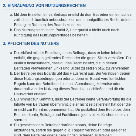
2. EINRÄUMUNG VON NUTZUNGSRECHTEN
Mit dem Erstellen eines Beitrags erteilst du dem Betreiber ein einfaches,
zeitlich und räumlich unbeschränktes und unentgeltliches Recht, deinen
Beitrag im Rahmen des Boards zu nutzen.
Das Nutzungsrecht nach Punkt 2, Unterpunkt a bleibt auch nach
Kündigung des Nutzungsvertrages bestehen.
3. PFLICHTEN DES NUTZERS
Du erklärst mit der Erstellung eines Beitrags, dass er keine Inhalte
enthält, die gegen geltendes Recht oder die guten Sitten verstoßen. Du
erklärst insbesondere, dass du das Recht besitzt, die in deinen
Beiträgen verwendeten Links und Bilder zu setzen bzw. zu verwenden.
Der Betreiber des Boards übt das Hausrecht aus. Bei Verstößen gegen
diese Nutzungsbedingungen oder anderer im Board veröffentlichten
Regeln kann der Betreiber dich nach Abmahnung zeitweise oder
dauerhaft von der Nutzung dieses Boards ausschließen und dir ein
Hausverbot erteilen.
Du nimmst zur Kenntnis, dass der Betreiber keine Verantwortung für die
Inhalte von Beiträgen übernimmt, die er nicht selbst erstellt hat oder die
er nicht zur Kenntnis genommen hat. Du gestattest dem Betreiber, dein
Benutzerkonto, Beiträge und Funktionen jederzeit zu löschen oder zu
sperren.
Du gestattest dem Betreiber darüber hinaus, deine Beiträge
abzuändern, sofern sie gegen o. g. Regeln verstoßen oder geeignet
sind, dem Betreiber oder einem Dritten Schaden zuzufügen.