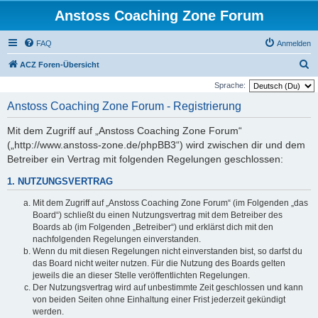
Anstoss Coaching Zone Forum
FAQ
Anmelden
S
ACZ Foren-Übersicht
u
Sprache:
c
Anstoss Coaching Zone Forum - Registrierung
h
Mit dem Zugriff auf „Anstoss Coaching Zone Forum“
e
(„http://www.anstoss-zone.de/phpBB3“) wird zwischen dir und dem
Betreiber ein Vertrag mit folgenden Regelungen geschlossen:
1. NUTZUNGSVERTRAG
Mit dem Zugriff auf „Anstoss Coaching Zone Forum“ (im Folgenden „das
Board“) schließt du einen Nutzungsvertrag mit dem Betreiber des
Boards ab (im Folgenden „Betreiber“) und erklärst dich mit den
nachfolgenden Regelungen einverstanden.
Wenn du mit diesen Regelungen nicht einverstanden bist, so darfst du
das Board nicht weiter nutzen. Für die Nutzung des Boards gelten
jeweils die an dieser Stelle veröffentlichten Regelungen.
Der Nutzungsvertrag wird auf unbestimmte Zeit geschlossen und kann
von beiden Seiten ohne Einhaltung einer Frist jederzeit gekündigt
werden.