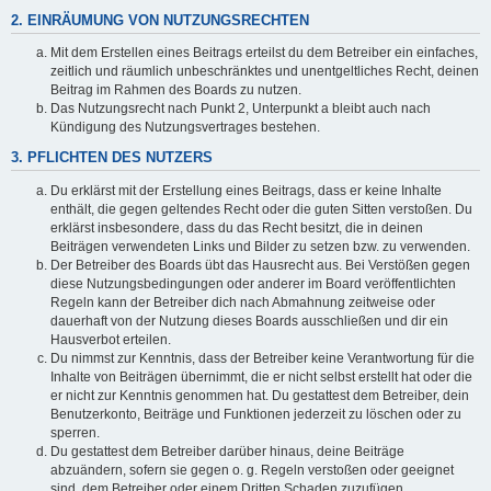
2. EINRÄUMUNG VON NUTZUNGSRECHTEN
Mit dem Erstellen eines Beitrags erteilst du dem Betreiber ein einfaches,
zeitlich und räumlich unbeschränktes und unentgeltliches Recht, deinen
Beitrag im Rahmen des Boards zu nutzen.
Das Nutzungsrecht nach Punkt 2, Unterpunkt a bleibt auch nach
Kündigung des Nutzungsvertrages bestehen.
3. PFLICHTEN DES NUTZERS
Du erklärst mit der Erstellung eines Beitrags, dass er keine Inhalte
enthält, die gegen geltendes Recht oder die guten Sitten verstoßen. Du
erklärst insbesondere, dass du das Recht besitzt, die in deinen
Beiträgen verwendeten Links und Bilder zu setzen bzw. zu verwenden.
Der Betreiber des Boards übt das Hausrecht aus. Bei Verstößen gegen
diese Nutzungsbedingungen oder anderer im Board veröffentlichten
Regeln kann der Betreiber dich nach Abmahnung zeitweise oder
dauerhaft von der Nutzung dieses Boards ausschließen und dir ein
Hausverbot erteilen.
Du nimmst zur Kenntnis, dass der Betreiber keine Verantwortung für die
Inhalte von Beiträgen übernimmt, die er nicht selbst erstellt hat oder die
er nicht zur Kenntnis genommen hat. Du gestattest dem Betreiber, dein
Benutzerkonto, Beiträge und Funktionen jederzeit zu löschen oder zu
sperren.
Du gestattest dem Betreiber darüber hinaus, deine Beiträge
abzuändern, sofern sie gegen o. g. Regeln verstoßen oder geeignet
sind, dem Betreiber oder einem Dritten Schaden zuzufügen.