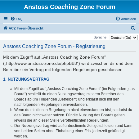
Anstoss Coaching Zone Forum
FAQ
Anmelden
S
ACZ Foren-Übersicht
u
Sprache:
c
Anstoss Coaching Zone Forum - Registrierung
h
Mit dem Zugriff auf „Anstoss Coaching Zone Forum“
e
(„http://www.anstoss-zone.de/phpBB3“) wird zwischen dir und dem
Betreiber ein Vertrag mit folgenden Regelungen geschlossen:
1. NUTZUNGSVERTRAG
Mit dem Zugriff auf „Anstoss Coaching Zone Forum“ (im Folgenden „das
Board“) schließt du einen Nutzungsvertrag mit dem Betreiber des
Boards ab (im Folgenden „Betreiber“) und erklärst dich mit den
nachfolgenden Regelungen einverstanden.
Wenn du mit diesen Regelungen nicht einverstanden bist, so darfst du
das Board nicht weiter nutzen. Für die Nutzung des Boards gelten
jeweils die an dieser Stelle veröffentlichten Regelungen.
Der Nutzungsvertrag wird auf unbestimmte Zeit geschlossen und kann
von beiden Seiten ohne Einhaltung einer Frist jederzeit gekündigt
werden.