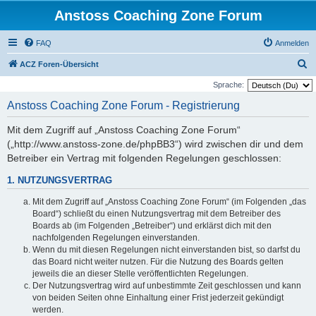
Anstoss Coaching Zone Forum
FAQ
Anmelden
S
ACZ Foren-Übersicht
u
Sprache:
c
Anstoss Coaching Zone Forum - Registrierung
h
Mit dem Zugriff auf „Anstoss Coaching Zone Forum“
e
(„http://www.anstoss-zone.de/phpBB3“) wird zwischen dir und dem
Betreiber ein Vertrag mit folgenden Regelungen geschlossen:
1. NUTZUNGSVERTRAG
Mit dem Zugriff auf „Anstoss Coaching Zone Forum“ (im Folgenden „das
Board“) schließt du einen Nutzungsvertrag mit dem Betreiber des
Boards ab (im Folgenden „Betreiber“) und erklärst dich mit den
nachfolgenden Regelungen einverstanden.
Wenn du mit diesen Regelungen nicht einverstanden bist, so darfst du
das Board nicht weiter nutzen. Für die Nutzung des Boards gelten
jeweils die an dieser Stelle veröffentlichten Regelungen.
Der Nutzungsvertrag wird auf unbestimmte Zeit geschlossen und kann
von beiden Seiten ohne Einhaltung einer Frist jederzeit gekündigt
werden.