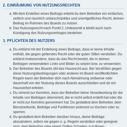
2. EINRÄUMUNG VON NUTZUNGSRECHTEN
Mit dem Erstellen eines Beitrags erteilst du dem Betreiber ein einfaches,
zeitlich und räumlich unbeschränktes und unentgeltliches Recht, deinen
Beitrag im Rahmen des Boards zu nutzen.
Das Nutzungsrecht nach Punkt 2, Unterpunkt a bleibt auch nach
Kündigung des Nutzungsvertrages bestehen.
3. PFLICHTEN DES NUTZERS
Du erklärst mit der Erstellung eines Beitrags, dass er keine Inhalte
enthält, die gegen geltendes Recht oder die guten Sitten verstoßen. Du
erklärst insbesondere, dass du das Recht besitzt, die in deinen
Beiträgen verwendeten Links und Bilder zu setzen bzw. zu verwenden.
Der Betreiber des Boards übt das Hausrecht aus. Bei Verstößen gegen
diese Nutzungsbedingungen oder anderer im Board veröffentlichten
Regeln kann der Betreiber dich nach Abmahnung zeitweise oder
dauerhaft von der Nutzung dieses Boards ausschließen und dir ein
Hausverbot erteilen.
Du nimmst zur Kenntnis, dass der Betreiber keine Verantwortung für die
Inhalte von Beiträgen übernimmt, die er nicht selbst erstellt hat oder die
er nicht zur Kenntnis genommen hat. Du gestattest dem Betreiber, dein
Benutzerkonto, Beiträge und Funktionen jederzeit zu löschen oder zu
sperren.
Du gestattest dem Betreiber darüber hinaus, deine Beiträge
abzuändern, sofern sie gegen o. g. Regeln verstoßen oder geeignet
sind, dem Betreiber oder einem Dritten Schaden zuzufügen.