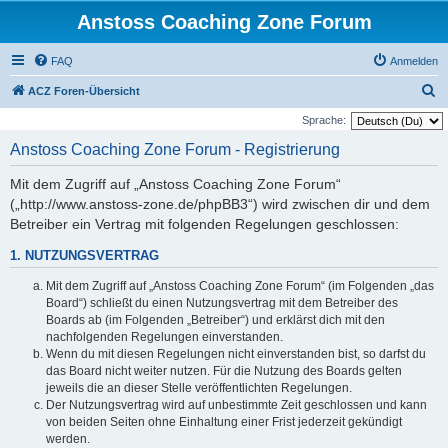
Anstoss Coaching Zone Forum
FAQ
Anmelden
S
ACZ Foren-Übersicht
u
Sprache:
c
Anstoss Coaching Zone Forum - Registrierung
h
Mit dem Zugriff auf „Anstoss Coaching Zone Forum“
e
(„http://www.anstoss-zone.de/phpBB3“) wird zwischen dir und dem
Betreiber ein Vertrag mit folgenden Regelungen geschlossen:
1. NUTZUNGSVERTRAG
Mit dem Zugriff auf „Anstoss Coaching Zone Forum“ (im Folgenden „das
Board“) schließt du einen Nutzungsvertrag mit dem Betreiber des
Boards ab (im Folgenden „Betreiber“) und erklärst dich mit den
nachfolgenden Regelungen einverstanden.
Wenn du mit diesen Regelungen nicht einverstanden bist, so darfst du
das Board nicht weiter nutzen. Für die Nutzung des Boards gelten
jeweils die an dieser Stelle veröffentlichten Regelungen.
Der Nutzungsvertrag wird auf unbestimmte Zeit geschlossen und kann
von beiden Seiten ohne Einhaltung einer Frist jederzeit gekündigt
werden.