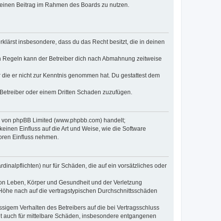
, deinen Beitrag im Rahmen des Boards zu nutzen.
erklärst insbesondere, dass du das Recht besitzt, die in deinen
n Regeln kann der Betreiber dich nach Abmahnung zeitweise
er die er nicht zur Kenntnis genommen hat. Du gestattest dem
 Betreiber oder einem Dritten Schaden zuzufügen.
re von phpBB Limited (www.phpbb.com) handelt;
inen Einfluss auf die Art und Weise, wie die Software
oren Einfluss nehmen.
inalpflichten) nur für Schäden, die auf ein vorsätzliches oder
von Leben, Körper und Gesundheit und der Verletzung
r Höhe nach auf die vertragstypischen Durchschnittsschäden
sigem Verhalten des Betreibers auf die bei Vertragsschluss
lt auch für mittelbare Schäden, insbesondere entgangenen