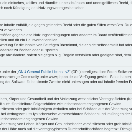
ber ein einfaches, zeitlich und räumlich unbeschränktes und unentgeltliches Recht
auch nach Kündigung des Nutzungsvertrages bestehen.
ine Inhalte enthält, die gegen geltendes Recht oder die guten Sitten verstoßen. Du 
 zu verwenden.
erstößen gegen diese Nutzungsbedingungen oder anderer im Board veröffentlichte
ßen und dir ein Hausverbot erteilen.
ortung für die Inhalte von Beiträgen übernimmt, die er nicht selbst erstellt hat od
jederzeit zu löschen oder zu sperren.
räge abzuändern, sofern sie gegen o. g. Regeln verstoßen oder geeignet sind, dem
 unter der „
GNU General Public License v2
“ (GPL) bereitgestellten Foren-Softwa
chsprachige Community unter www.phpbb.de zur Verfügung gestellt. Beide haben ke
g der Software für bestimmte Zwecke nicht untersagen oder auf Inhalte fremder F
ben, Körper und Gesundheit und der Verletzung wesentlicher Vertragspflichten (Kard
gilt auch für mittelbare Folgeschäden wie insbesondere entgangenen Gewinn.
ätzlichem oder grob fahrlässigem Verhalten oder bei Schäden aus der Verletzung 
 die bei Vertragsschluss typischerweise vorhersehbaren Schäden und im übrigen de
wie insbesondere entgangenen Gewinn.
erletzung von Leben, Körper und Gesundheit oder vorsätzlichem oder grob fahrläs
der Höhe nach auf die vertragstypischen Durchschnittsschäden begrenzt. Dies gi