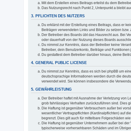
Mit dem Erstellen eines Beitrags erteilst du dem Betrei
Das Nutzungsrecht nach Punkt 2, Unterpunkt a bleibt 
3. PFLICHTEN DES NUTZERS
Du erklärst mit der Erstellung eines Beitrags, dass er ke
Beiträgen verwendeten Links und Bilder zu setzen bzw.
Der Betreiber des Boards übt das Hausrecht aus. Bei V
oder dauerhaft von der Nutzung dieses Boards ausschlie
Du nimmst zur Kenntnis, dass der Betreiber keine Verantw
Betreiber, dein Benutzerkonto, Beiträge und Funktionen 
Du gestattest dem Betreiber darüber hinaus, deine Beit
4. GENERAL PUBLIC LICENSE
Du nimmst zur Kenntnis, dass es sich bei phpBB um eine
deutschsprachige Informationen werden durch die deuts
verwendet wird. Sie können insbesondere die Verwendun
5. GEWÄHRLEISTUNG
Der Betreiber haftet mit Ausnahme der Verletzung von Le
grob fahrlässiges Verhalten zurückzuführen sind. Dies 
Die Haftung ist gegenüber Verbrauchern außer bei vors
wesentlicher Vertragspflichten (Kardinalpflichten) auf
begrenzt. Dies gilt auch für mittelbare Folgeschäden 
Die Haftung ist gegenüber Unternehmern außer bei der V
typischerweise vorhersehbaren Schäden und im Übrigen 