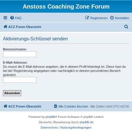
Anstoss Coaching Zone Forum
FAQ
Registrieren
Anmelden
S
ACZ Foren-Übersicht
u
Aktivierungs-Schlüssel senden
c
h
Benutzername:
e
E-Mail-Adresse:
Du musst die E-Mail-Adresse angeben, die in deinem Profil hinterlegt ist. Diese hast du
bei der Registrierung angegeben oder nachträglich in deinem persönlichen Bereich
geändert.
ACZ Foren-Übersicht
Alle Cookies löschen
Alle Zeiten sind
UTC+02:00
Powered by
phpBB
® Forum Software © phpBB Limited
Deutsche Übersetzung durch
phpBB.de
Datenschutz
|
Nutzungsbedingungen