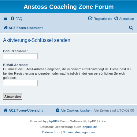
Anstoss Coaching Zone Forum
FAQ
Registrieren
Anmelden
S
ACZ Foren-Übersicht
u
Aktivierungs-Schlüssel senden
c
h
Benutzername:
e
E-Mail-Adresse:
Du musst die E-Mail-Adresse angeben, die in deinem Profil hinterlegt ist. Diese hast du
bei der Registrierung angegeben oder nachträglich in deinem persönlichen Bereich
geändert.
ACZ Foren-Übersicht
Alle Cookies löschen
Alle Zeiten sind
UTC+02:00
Powered by
phpBB
® Forum Software © phpBB Limited
Deutsche Übersetzung durch
phpBB.de
Datenschutz
|
Nutzungsbedingungen