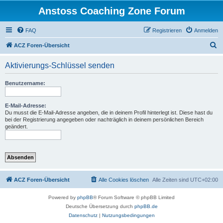
Anstoss Coaching Zone Forum
FAQ
Registrieren
Anmelden
S
ACZ Foren-Übersicht
u
Aktivierungs-Schlüssel senden
c
h
Benutzername:
e
E-Mail-Adresse:
Du musst die E-Mail-Adresse angeben, die in deinem Profil hinterlegt ist. Diese hast du
bei der Registrierung angegeben oder nachträglich in deinem persönlichen Bereich
geändert.
ACZ Foren-Übersicht
Alle Cookies löschen
Alle Zeiten sind
UTC+02:00
Powered by
phpBB
® Forum Software © phpBB Limited
Deutsche Übersetzung durch
phpBB.de
Datenschutz
|
Nutzungsbedingungen