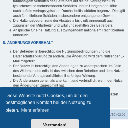
fahrlässigem Verhalten des Betreibers auf die bei Vertragsschluss
typischerweise vorhersehbaren Schäden und im Übrigen der Höhe
nach auf die vertragstypischen Durchschnittsschäden begrenzt. Dies gilt
auch für mittelbare Schäden, insbesondere entgangenen Gewinn.
Die Haftungsbegrenzung der Absätze a bis c gilt sinngemäß auch
zugunsten der Mitarbeiter und Erfüllungsgehilfen des Betreibers.
Ansprüche für eine Haftung aus zwingendem nationalem Recht bleiben
unberührt.
6. ÄNDERUNGSVORBEHALT
Der Betreiber ist berechtigt, die Nutzungsbedingungen und die
Datenschutzerklärung zu ändern. Die Änderung wird dem Nutzer per E-
Mail mitgeteilt.
Der Nutzer ist berechtigt, den Änderungen zu widersprechen. Im Falle
des Widerspruchs erlischt das zwischen dem Betreiber und dem Nutzer
bestehende Vertragsverhältnis mit sofortiger Wirkung.
Die Änderungen gelten als anerkannt und verbindlich, wenn der Nutzer
den Änderungen zugestimmt hat.
Informationen über den Umgang mit deinen persönlichen Daten
Diese Website nutzt Cookies, um dir den
sind in der Datenschutzerklärung enthalten.
bestmöglichen Komfort bei der Nutzung zu
bieten.
Mehr erfahren
ACZ Foren-Übersicht
Alle Cookies löschen
Alle Zeiten sind
UTC+02:00
Verstanden!
Powered by
phpBB
® Forum Software © phpBB Limited