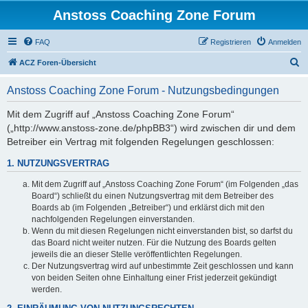
Anstoss Coaching Zone Forum
FAQ
Registrieren
Anmelden
S
ACZ Foren-Übersicht
u
Anstoss Coaching Zone Forum - Nutzungsbedingungen
c
h
Mit dem Zugriff auf „Anstoss Coaching Zone Forum“
(„http://www.anstoss-zone.de/phpBB3“) wird zwischen dir und dem
e
Betreiber ein Vertrag mit folgenden Regelungen geschlossen:
1. NUTZUNGSVERTRAG
Mit dem Zugriff auf „Anstoss Coaching Zone Forum“ (im Folgenden „das
Board“) schließt du einen Nutzungsvertrag mit dem Betreiber des
Boards ab (im Folgenden „Betreiber“) und erklärst dich mit den
nachfolgenden Regelungen einverstanden.
Wenn du mit diesen Regelungen nicht einverstanden bist, so darfst du
das Board nicht weiter nutzen. Für die Nutzung des Boards gelten
jeweils die an dieser Stelle veröffentlichten Regelungen.
Der Nutzungsvertrag wird auf unbestimmte Zeit geschlossen und kann
von beiden Seiten ohne Einhaltung einer Frist jederzeit gekündigt
werden.