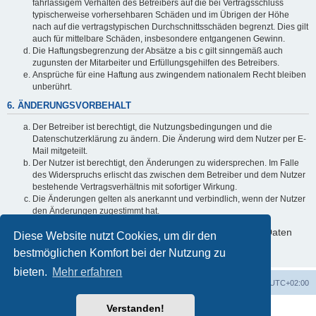
fahrlässigem Verhalten des Betreibers auf die bei Vertragsschluss
typischerweise vorhersehbaren Schäden und im Übrigen der Höhe
nach auf die vertragstypischen Durchschnittsschäden begrenzt. Dies gilt
auch für mittelbare Schäden, insbesondere entgangenen Gewinn.
Die Haftungsbegrenzung der Absätze a bis c gilt sinngemäß auch
zugunsten der Mitarbeiter und Erfüllungsgehilfen des Betreibers.
Ansprüche für eine Haftung aus zwingendem nationalem Recht bleiben
unberührt.
6. ÄNDERUNGSVORBEHALT
Der Betreiber ist berechtigt, die Nutzungsbedingungen und die
Datenschutzerklärung zu ändern. Die Änderung wird dem Nutzer per E-
Mail mitgeteilt.
Der Nutzer ist berechtigt, den Änderungen zu widersprechen. Im Falle
des Widerspruchs erlischt das zwischen dem Betreiber und dem Nutzer
bestehende Vertragsverhältnis mit sofortiger Wirkung.
Die Änderungen gelten als anerkannt und verbindlich, wenn der Nutzer
den Änderungen zugestimmt hat.
Informationen über den Umgang mit deinen persönlichen Daten
Diese Website nutzt Cookies, um dir den
sind in der Datenschutzerklärung enthalten.
bestmöglichen Komfort bei der Nutzung zu
bieten.
Mehr erfahren
ACZ Foren-Übersicht
Alle Cookies löschen
Alle Zeiten sind
UTC+02:00
Verstanden!
Powered by
phpBB
® Forum Software © phpBB Limited