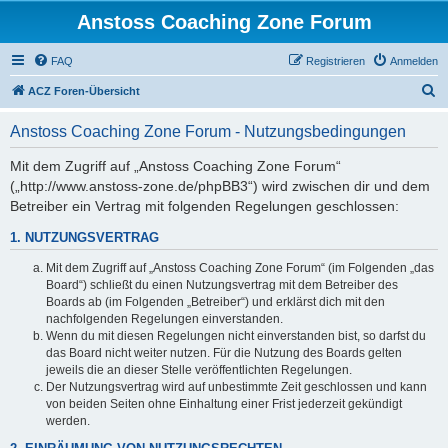
Anstoss Coaching Zone Forum
FAQ
Registrieren
Anmelden
S
ACZ Foren-Übersicht
u
Anstoss Coaching Zone Forum - Nutzungsbedingungen
c
h
Mit dem Zugriff auf „Anstoss Coaching Zone Forum“
(„http://www.anstoss-zone.de/phpBB3“) wird zwischen dir und dem
e
Betreiber ein Vertrag mit folgenden Regelungen geschlossen:
1. NUTZUNGSVERTRAG
Mit dem Zugriff auf „Anstoss Coaching Zone Forum“ (im Folgenden „das
Board“) schließt du einen Nutzungsvertrag mit dem Betreiber des
Boards ab (im Folgenden „Betreiber“) und erklärst dich mit den
nachfolgenden Regelungen einverstanden.
Wenn du mit diesen Regelungen nicht einverstanden bist, so darfst du
das Board nicht weiter nutzen. Für die Nutzung des Boards gelten
jeweils die an dieser Stelle veröffentlichten Regelungen.
Der Nutzungsvertrag wird auf unbestimmte Zeit geschlossen und kann
von beiden Seiten ohne Einhaltung einer Frist jederzeit gekündigt
werden.