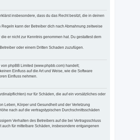
erklärst insbesondere, dass du das Recht besitzt, die in deinen
n Regeln kann der Betreiber dich nach Abmahnung zeitweise
er die er nicht zur Kenntnis genommen hat. Du gestattest dem
 Betreiber oder einem Dritten Schaden zuzufügen.
re von phpBB Limited (www.phpbb.com) handelt;
inen Einfluss auf die Art und Weise, wie die Software
oren Einfluss nehmen.
inalpflichten) nur für Schäden, die auf ein vorsätzliches oder
von Leben, Körper und Gesundheit und der Verletzung
r Höhe nach auf die vertragstypischen Durchschnittsschäden
sigem Verhalten des Betreibers auf die bei Vertragsschluss
lt auch für mittelbare Schäden, insbesondere entgangenen