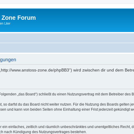
 Zone Forum
n Liter
ngungen
„http://www.anstoss-zone.de/phpBB3“) wird zwischen dir und dem Betre
Folgenden „das Board“) schließt du einen Nutzungsvertrag mit dem Betreiber des Bo
 so darfst du das Board nicht weiter nutzen. Für die Nutzung des Boards gelten jew
sen und kann von beiden Seiten ohne Einhaltung einer Frist jederzeit gekündigt w
ber ein einfaches, zeitlich und räumlich unbeschränktes und unentgeltliches Recht
auch nach Kündigung des Nutzungsvertrages bestehen.