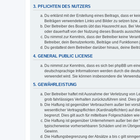
3. PFLICHTEN DES NUTZERS
Du erklärst mit der Erstellung eines Beitrags, dass er ke
Beiträgen verwendeten Links und Bilder zu setzen bzw.
Der Betreiber des Boards übt das Hausrecht aus. Bei V
oder dauerhaft von der Nutzung dieses Boards ausschlie
Du nimmst zur Kenntnis, dass der Betreiber keine Verantw
Betreiber, dein Benutzerkonto, Beiträge und Funktionen 
Du gestattest dem Betreiber darüber hinaus, deine Beit
4. GENERAL PUBLIC LICENSE
Du nimmst zur Kenntnis, dass es sich bei phpBB um eine
deutschsprachige Informationen werden durch die deuts
verwendet wird. Sie können insbesondere die Verwendun
5. GEWÄHRLEISTUNG
Der Betreiber haftet mit Ausnahme der Verletzung von Le
grob fahrlässiges Verhalten zurückzuführen sind. Dies 
Die Haftung ist gegenüber Verbrauchern außer bei vors
wesentlicher Vertragspflichten (Kardinalpflichten) auf
begrenzt. Dies gilt auch für mittelbare Folgeschäden 
Die Haftung ist gegenüber Unternehmern außer bei der V
typischerweise vorhersehbaren Schäden und im Übrigen 
Gewinn.
Die Haftungsbegrenzung der Absätze a bis c gilt sinnge