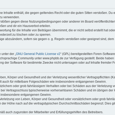
ine Inhalte enthält, die gegen geltendes Recht oder die guten Sitten verstoßen. Du 
 zu verwenden.
erstößen gegen diese Nutzungsbedingungen oder anderer im Board veröffentlichte
ßen und dir ein Hausverbot erteilen.
ortung für die Inhalte von Beiträgen übernimmt, die er nicht selbst erstellt hat od
jederzeit zu löschen oder zu sperren.
räge abzuändern, sofern sie gegen o. g. Regeln verstoßen oder geeignet sind, dem
 unter der „
GNU General Public License v2
“ (GPL) bereitgestellten Foren-Softwa
chsprachige Community unter www.phpbb.de zur Verfügung gestellt. Beide haben ke
g der Software für bestimmte Zwecke nicht untersagen oder auf Inhalte fremder F
ben, Körper und Gesundheit und der Verletzung wesentlicher Vertragspflichten (Kard
gilt auch für mittelbare Folgeschäden wie insbesondere entgangenen Gewinn.
ätzlichem oder grob fahrlässigem Verhalten oder bei Schäden aus der Verletzung 
 die bei Vertragsschluss typischerweise vorhersehbaren Schäden und im übrigen de
wie insbesondere entgangenen Gewinn.
erletzung von Leben, Körper und Gesundheit oder vorsätzlichem oder grob fahrläs
der Höhe nach auf die vertragstypischen Durchschnittsschäden begrenzt. Dies gi
mäß auch zugunsten der Mitarbeiter und Erfüllungsgehilfen des Betreibers.