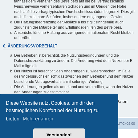
fahrlässigem Verhalten des Betreibers auf die bei Vertragsschluss
typischerweise vorhersehbaren Schäden und im Übrigen der Höhe
nach auf die vertragstypischen Durchschnittsschäden begrenzt. Dies gilt
auch für mittelbare Schäden, insbesondere entgangenen Gewinn.
Die Haftungsbegrenzung der Absätze a bis c gilt sinngemäß auch
zugunsten der Mitarbeiter und Erfüllungsgehilfen des Betreibers.
Ansprüche für eine Haftung aus zwingendem nationalem Recht bleiben
unberührt.
6. ÄNDERUNGSVORBEHALT
Der Betreiber ist berechtigt, die Nutzungsbedingungen und die
Datenschutzerklärung zu ändern. Die Änderung wird dem Nutzer per E-
Mail mitgeteilt.
Der Nutzer ist berechtigt, den Änderungen zu widersprechen. Im Falle
des Widerspruchs erlischt das zwischen dem Betreiber und dem Nutzer
bestehende Vertragsverhältnis mit sofortiger Wirkung.
Die Änderungen gelten als anerkannt und verbindlich, wenn der Nutzer
den Änderungen zugestimmt hat.
Informationen über den Umgang mit deinen persönlichen Daten
Diese Website nutzt Cookies, um dir den
sind in der Datenschutzerklärung enthalten.
bestmöglichen Komfort bei der Nutzung zu
bieten.
Mehr erfahren
ACZ Foren-Übersicht
Alle Cookies löschen
Alle Zeiten sind
UTC+02:00
Verstanden!
Powered by
phpBB
® Forum Software © phpBB Limited