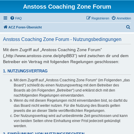
Anstoss Coaching Zone Forum
FAQ
Registrieren
Anmelden
S
ACZ Foren-Übersicht
u
Anstoss Coaching Zone Forum - Nutzungsbedingungen
c
h
Mit dem Zugriff auf „Anstoss Coaching Zone Forum“
(„http://www.anstoss-zone.de/phpBB3“) wird zwischen dir und dem
e
Betreiber ein Vertrag mit folgenden Regelungen geschlossen:
1. NUTZUNGSVERTRAG
Mit dem Zugriff auf „Anstoss Coaching Zone Forum“ (im Folgenden „das
Board“) schließt du einen Nutzungsvertrag mit dem Betreiber des
Boards ab (im Folgenden „Betreiber“) und erklärst dich mit den
nachfolgenden Regelungen einverstanden.
Wenn du mit diesen Regelungen nicht einverstanden bist, so darfst du
das Board nicht weiter nutzen. Für die Nutzung des Boards gelten
jeweils die an dieser Stelle veröffentlichten Regelungen.
Der Nutzungsvertrag wird auf unbestimmte Zeit geschlossen und kann
von beiden Seiten ohne Einhaltung einer Frist jederzeit gekündigt
werden.