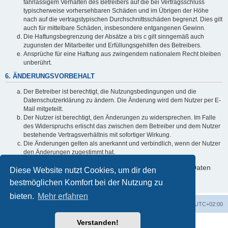
fahrlässigem Verhalten des Betreibers auf die bei Vertragsschluss
typischerweise vorhersehbaren Schäden und im Übrigen der Höhe
nach auf die vertragstypischen Durchschnittsschäden begrenzt. Dies gilt
auch für mittelbare Schäden, insbesondere entgangenen Gewinn.
Die Haftungsbegrenzung der Absätze a bis c gilt sinngemäß auch
zugunsten der Mitarbeiter und Erfüllungsgehilfen des Betreibers.
Ansprüche für eine Haftung aus zwingendem nationalem Recht bleiben
unberührt.
6. ÄNDERUNGSVORBEHALT
Der Betreiber ist berechtigt, die Nutzungsbedingungen und die
Datenschutzerklärung zu ändern. Die Änderung wird dem Nutzer per E-
Mail mitgeteilt.
Der Nutzer ist berechtigt, den Änderungen zu widersprechen. Im Falle
des Widerspruchs erlischt das zwischen dem Betreiber und dem Nutzer
bestehende Vertragsverhältnis mit sofortiger Wirkung.
Die Änderungen gelten als anerkannt und verbindlich, wenn der Nutzer
den Änderungen zugestimmt hat.
Informationen über den Umgang mit deinen persönlichen Daten
Diese Website nutzt Cookies, um dir den
sind in der Datenschutzerklärung enthalten.
bestmöglichen Komfort bei der Nutzung zu
bieten.
Mehr erfahren
ACZ Foren-Übersicht
Alle Cookies löschen
Alle Zeiten sind
UTC+02:00
Verstanden!
Powered by
phpBB
® Forum Software © phpBB Limited