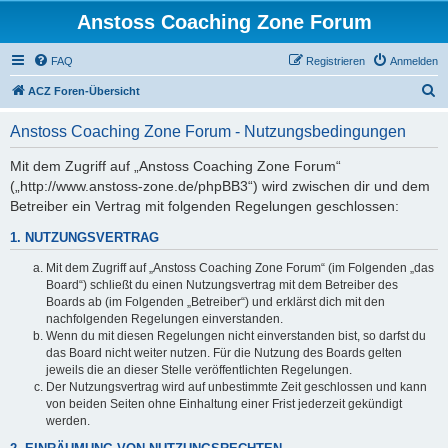
Anstoss Coaching Zone Forum
FAQ
Registrieren
Anmelden
S
ACZ Foren-Übersicht
u
Anstoss Coaching Zone Forum - Nutzungsbedingungen
c
h
Mit dem Zugriff auf „Anstoss Coaching Zone Forum“
(„http://www.anstoss-zone.de/phpBB3“) wird zwischen dir und dem
e
Betreiber ein Vertrag mit folgenden Regelungen geschlossen:
1. NUTZUNGSVERTRAG
Mit dem Zugriff auf „Anstoss Coaching Zone Forum“ (im Folgenden „das
Board“) schließt du einen Nutzungsvertrag mit dem Betreiber des
Boards ab (im Folgenden „Betreiber“) und erklärst dich mit den
nachfolgenden Regelungen einverstanden.
Wenn du mit diesen Regelungen nicht einverstanden bist, so darfst du
das Board nicht weiter nutzen. Für die Nutzung des Boards gelten
jeweils die an dieser Stelle veröffentlichten Regelungen.
Der Nutzungsvertrag wird auf unbestimmte Zeit geschlossen und kann
von beiden Seiten ohne Einhaltung einer Frist jederzeit gekündigt
werden.