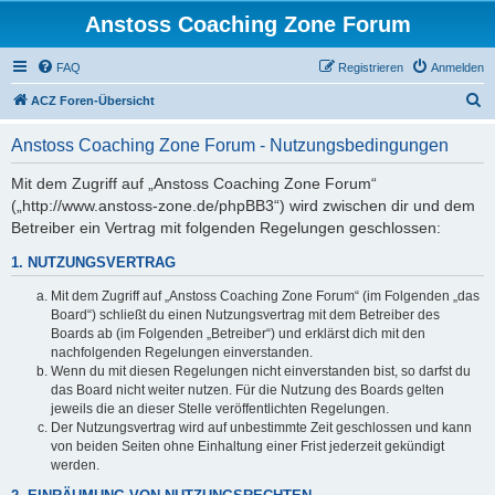
Anstoss Coaching Zone Forum
FAQ
Registrieren
Anmelden
S
ACZ Foren-Übersicht
u
Anstoss Coaching Zone Forum - Nutzungsbedingungen
c
h
Mit dem Zugriff auf „Anstoss Coaching Zone Forum“
(„http://www.anstoss-zone.de/phpBB3“) wird zwischen dir und dem
e
Betreiber ein Vertrag mit folgenden Regelungen geschlossen:
1. NUTZUNGSVERTRAG
Mit dem Zugriff auf „Anstoss Coaching Zone Forum“ (im Folgenden „das
Board“) schließt du einen Nutzungsvertrag mit dem Betreiber des
Boards ab (im Folgenden „Betreiber“) und erklärst dich mit den
nachfolgenden Regelungen einverstanden.
Wenn du mit diesen Regelungen nicht einverstanden bist, so darfst du
das Board nicht weiter nutzen. Für die Nutzung des Boards gelten
jeweils die an dieser Stelle veröffentlichten Regelungen.
Der Nutzungsvertrag wird auf unbestimmte Zeit geschlossen und kann
von beiden Seiten ohne Einhaltung einer Frist jederzeit gekündigt
werden.