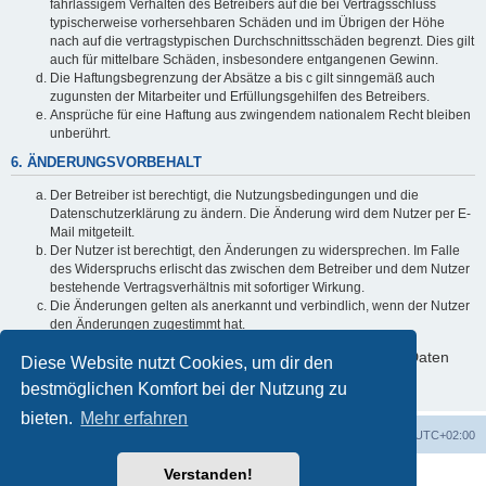
fahrlässigem Verhalten des Betreibers auf die bei Vertragsschluss
typischerweise vorhersehbaren Schäden und im Übrigen der Höhe
nach auf die vertragstypischen Durchschnittsschäden begrenzt. Dies gilt
auch für mittelbare Schäden, insbesondere entgangenen Gewinn.
Die Haftungsbegrenzung der Absätze a bis c gilt sinngemäß auch
zugunsten der Mitarbeiter und Erfüllungsgehilfen des Betreibers.
Ansprüche für eine Haftung aus zwingendem nationalem Recht bleiben
unberührt.
6. ÄNDERUNGSVORBEHALT
Der Betreiber ist berechtigt, die Nutzungsbedingungen und die
Datenschutzerklärung zu ändern. Die Änderung wird dem Nutzer per E-
Mail mitgeteilt.
Der Nutzer ist berechtigt, den Änderungen zu widersprechen. Im Falle
des Widerspruchs erlischt das zwischen dem Betreiber und dem Nutzer
bestehende Vertragsverhältnis mit sofortiger Wirkung.
Die Änderungen gelten als anerkannt und verbindlich, wenn der Nutzer
den Änderungen zugestimmt hat.
Informationen über den Umgang mit deinen persönlichen Daten
Diese Website nutzt Cookies, um dir den
sind in der Datenschutzerklärung enthalten.
bestmöglichen Komfort bei der Nutzung zu
bieten.
Mehr erfahren
ACZ Foren-Übersicht
Alle Cookies löschen
Alle Zeiten sind
UTC+02:00
Verstanden!
Powered by
phpBB
® Forum Software © phpBB Limited