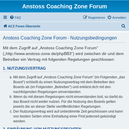
Anstoss Coaching Zone Forum
FAQ
Registrieren
Anmelden
S
ACZ Foren-Übersicht
u
Anstoss Coaching Zone Forum - Nutzungsbedingungen
c
h
Mit dem Zugriff auf „Anstoss Coaching Zone Forum“
(„http://www.anstoss-zone.de/phpBB3“) wird zwischen dir und dem
e
Betreiber ein Vertrag mit folgenden Regelungen geschlossen:
1. NUTZUNGSVERTRAG
Mit dem Zugriff auf „Anstoss Coaching Zone Forum“ (im Folgenden „das
Board“) schließt du einen Nutzungsvertrag mit dem Betreiber des
Boards ab (im Folgenden „Betreiber“) und erklärst dich mit den
nachfolgenden Regelungen einverstanden.
Wenn du mit diesen Regelungen nicht einverstanden bist, so darfst du
das Board nicht weiter nutzen. Für die Nutzung des Boards gelten
jeweils die an dieser Stelle veröffentlichten Regelungen.
Der Nutzungsvertrag wird auf unbestimmte Zeit geschlossen und kann
von beiden Seiten ohne Einhaltung einer Frist jederzeit gekündigt
werden.