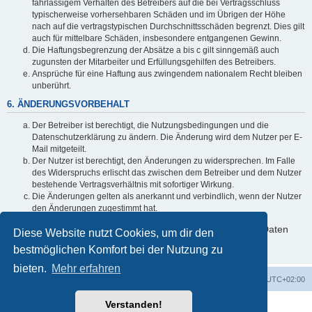
fahrlässigem Verhalten des Betreibers auf die bei Vertragsschluss
typischerweise vorhersehbaren Schäden und im Übrigen der Höhe
nach auf die vertragstypischen Durchschnittsschäden begrenzt. Dies gilt
auch für mittelbare Schäden, insbesondere entgangenen Gewinn.
Die Haftungsbegrenzung der Absätze a bis c gilt sinngemäß auch
zugunsten der Mitarbeiter und Erfüllungsgehilfen des Betreibers.
Ansprüche für eine Haftung aus zwingendem nationalem Recht bleiben
unberührt.
6. ÄNDERUNGSVORBEHALT
Der Betreiber ist berechtigt, die Nutzungsbedingungen und die
Datenschutzerklärung zu ändern. Die Änderung wird dem Nutzer per E-
Mail mitgeteilt.
Der Nutzer ist berechtigt, den Änderungen zu widersprechen. Im Falle
des Widerspruchs erlischt das zwischen dem Betreiber und dem Nutzer
bestehende Vertragsverhältnis mit sofortiger Wirkung.
Die Änderungen gelten als anerkannt und verbindlich, wenn der Nutzer
den Änderungen zugestimmt hat.
Informationen über den Umgang mit deinen persönlichen Daten
Diese Website nutzt Cookies, um dir den
sind in der Datenschutzerklärung enthalten.
bestmöglichen Komfort bei der Nutzung zu
bieten.
Mehr erfahren
ACZ Foren-Übersicht
Alle Cookies löschen
Alle Zeiten sind
UTC+02:00
Verstanden!
Powered by
phpBB
® Forum Software © phpBB Limited