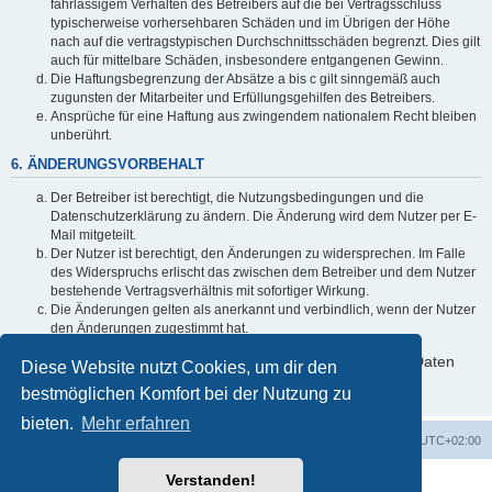
fahrlässigem Verhalten des Betreibers auf die bei Vertragsschluss
typischerweise vorhersehbaren Schäden und im Übrigen der Höhe
nach auf die vertragstypischen Durchschnittsschäden begrenzt. Dies gilt
auch für mittelbare Schäden, insbesondere entgangenen Gewinn.
Die Haftungsbegrenzung der Absätze a bis c gilt sinngemäß auch
zugunsten der Mitarbeiter und Erfüllungsgehilfen des Betreibers.
Ansprüche für eine Haftung aus zwingendem nationalem Recht bleiben
unberührt.
6. ÄNDERUNGSVORBEHALT
Der Betreiber ist berechtigt, die Nutzungsbedingungen und die
Datenschutzerklärung zu ändern. Die Änderung wird dem Nutzer per E-
Mail mitgeteilt.
Der Nutzer ist berechtigt, den Änderungen zu widersprechen. Im Falle
des Widerspruchs erlischt das zwischen dem Betreiber und dem Nutzer
bestehende Vertragsverhältnis mit sofortiger Wirkung.
Die Änderungen gelten als anerkannt und verbindlich, wenn der Nutzer
den Änderungen zugestimmt hat.
Informationen über den Umgang mit deinen persönlichen Daten
Diese Website nutzt Cookies, um dir den
sind in der Datenschutzerklärung enthalten.
bestmöglichen Komfort bei der Nutzung zu
bieten.
Mehr erfahren
ACZ Foren-Übersicht
Alle Cookies löschen
Alle Zeiten sind
UTC+02:00
Verstanden!
Powered by
phpBB
® Forum Software © phpBB Limited