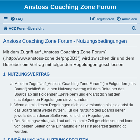
Anstoss Coaching Zone Forum
FAQ
Registrieren
Anmelden
S
ACZ Foren-Übersicht
u
Anstoss Coaching Zone Forum - Nutzungsbedingungen
c
h
Mit dem Zugriff auf „Anstoss Coaching Zone Forum“
(„http://www.anstoss-zone.de/phpBB3“) wird zwischen dir und dem
e
Betreiber ein Vertrag mit folgenden Regelungen geschlossen:
1. NUTZUNGSVERTRAG
Mit dem Zugriff auf „Anstoss Coaching Zone Forum“ (im Folgenden „das
Board“) schließt du einen Nutzungsvertrag mit dem Betreiber des
Boards ab (im Folgenden „Betreiber“) und erklärst dich mit den
nachfolgenden Regelungen einverstanden.
Wenn du mit diesen Regelungen nicht einverstanden bist, so darfst du
das Board nicht weiter nutzen. Für die Nutzung des Boards gelten
jeweils die an dieser Stelle veröffentlichten Regelungen.
Der Nutzungsvertrag wird auf unbestimmte Zeit geschlossen und kann
von beiden Seiten ohne Einhaltung einer Frist jederzeit gekündigt
werden.