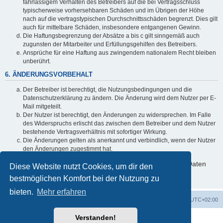
fahrlässigem Verhalten des Betreibers auf die bei Vertragsschluss
typischerweise vorhersehbaren Schäden und im Übrigen der Höhe
nach auf die vertragstypischen Durchschnittsschäden begrenzt. Dies gilt
auch für mittelbare Schäden, insbesondere entgangenen Gewinn.
Die Haftungsbegrenzung der Absätze a bis c gilt sinngemäß auch
zugunsten der Mitarbeiter und Erfüllungsgehilfen des Betreibers.
Ansprüche für eine Haftung aus zwingendem nationalem Recht bleiben
unberührt.
6. ÄNDERUNGSVORBEHALT
Der Betreiber ist berechtigt, die Nutzungsbedingungen und die
Datenschutzerklärung zu ändern. Die Änderung wird dem Nutzer per E-
Mail mitgeteilt.
Der Nutzer ist berechtigt, den Änderungen zu widersprechen. Im Falle
des Widerspruchs erlischt das zwischen dem Betreiber und dem Nutzer
bestehende Vertragsverhältnis mit sofortiger Wirkung.
Die Änderungen gelten als anerkannt und verbindlich, wenn der Nutzer
den Änderungen zugestimmt hat.
Informationen über den Umgang mit deinen persönlichen Daten
Diese Website nutzt Cookies, um dir den
sind in der Datenschutzerklärung enthalten.
bestmöglichen Komfort bei der Nutzung zu
bieten.
Mehr erfahren
ACZ Foren-Übersicht
Alle Cookies löschen
Alle Zeiten sind
UTC+02:00
Verstanden!
Powered by
phpBB
® Forum Software © phpBB Limited