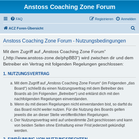
Anstoss Coaching Zone Forum
FAQ
Registrieren
Anmelden
S
ACZ Foren-Übersicht
u
Anstoss Coaching Zone Forum - Nutzungsbedingungen
c
h
Mit dem Zugriff auf „Anstoss Coaching Zone Forum“
(„http://www.anstoss-zone.de/phpBB3“) wird zwischen dir und dem
e
Betreiber ein Vertrag mit folgenden Regelungen geschlossen:
1. NUTZUNGSVERTRAG
Mit dem Zugriff auf „Anstoss Coaching Zone Forum“ (im Folgenden „das
Board“) schließt du einen Nutzungsvertrag mit dem Betreiber des
Boards ab (im Folgenden „Betreiber“) und erklärst dich mit den
nachfolgenden Regelungen einverstanden.
Wenn du mit diesen Regelungen nicht einverstanden bist, so darfst du
das Board nicht weiter nutzen. Für die Nutzung des Boards gelten
jeweils die an dieser Stelle veröffentlichten Regelungen.
Der Nutzungsvertrag wird auf unbestimmte Zeit geschlossen und kann
von beiden Seiten ohne Einhaltung einer Frist jederzeit gekündigt
werden.