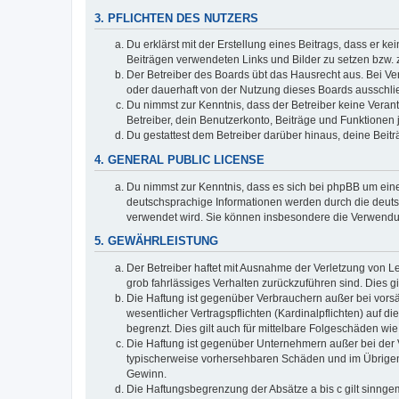
3. PFLICHTEN DES NUTZERS
Du erklärst mit der Erstellung eines Beitrags, dass er ke
Beiträgen verwendeten Links und Bilder zu setzen bzw.
Der Betreiber des Boards übt das Hausrecht aus. Bei V
oder dauerhaft von der Nutzung dieses Boards ausschlie
Du nimmst zur Kenntnis, dass der Betreiber keine Verantw
Betreiber, dein Benutzerkonto, Beiträge und Funktionen 
Du gestattest dem Betreiber darüber hinaus, deine Beit
4. GENERAL PUBLIC LICENSE
Du nimmst zur Kenntnis, dass es sich bei phpBB um eine
deutschsprachige Informationen werden durch die deuts
verwendet wird. Sie können insbesondere die Verwendun
5. GEWÄHRLEISTUNG
Der Betreiber haftet mit Ausnahme der Verletzung von Le
grob fahrlässiges Verhalten zurückzuführen sind. Dies 
Die Haftung ist gegenüber Verbrauchern außer bei vors
wesentlicher Vertragspflichten (Kardinalpflichten) auf
begrenzt. Dies gilt auch für mittelbare Folgeschäden 
Die Haftung ist gegenüber Unternehmern außer bei der V
typischerweise vorhersehbaren Schäden und im Übrigen 
Gewinn.
Die Haftungsbegrenzung der Absätze a bis c gilt sinnge