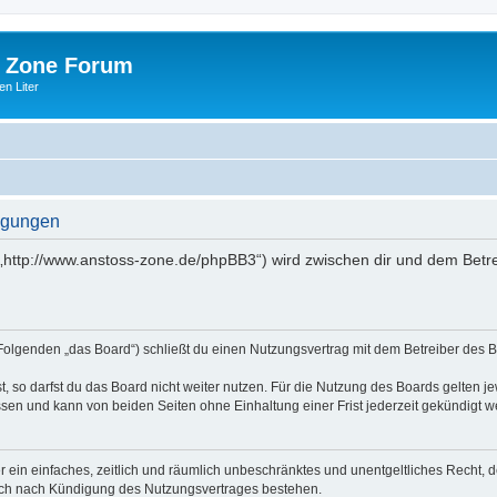
 Zone Forum
n Liter
ngungen
„http://www.anstoss-zone.de/phpBB3“) wird zwischen dir und dem Betre
Folgenden „das Board“) schließt du einen Nutzungsvertrag mit dem Betreiber des Bo
 so darfst du das Board nicht weiter nutzen. Für die Nutzung des Boards gelten jew
sen und kann von beiden Seiten ohne Einhaltung einer Frist jederzeit gekündigt w
ber ein einfaches, zeitlich und räumlich unbeschränktes und unentgeltliches Recht
auch nach Kündigung des Nutzungsvertrages bestehen.