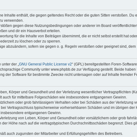
ine Inhalte enthält, die gegen geltendes Recht oder die guten Sitten verstoßen. Du 
 zu verwenden.
erstößen gegen diese Nutzungsbedingungen oder anderer im Board veröffentlichte
ßen und dir ein Hausverbot erteilen.
ortung für die Inhalte von Beiträgen übernimmt, die er nicht selbst erstellt hat od
jederzeit zu löschen oder zu sperren.
räge abzuändern, sofern sie gegen o. g. Regeln verstoßen oder geeignet sind, dem
 unter der „
GNU General Public License v2
“ (GPL) bereitgestellten Foren-Softwa
chsprachige Community unter www.phpbb.de zur Verfügung gestellt. Beide haben ke
g der Software für bestimmte Zwecke nicht untersagen oder auf Inhalte fremder F
ben, Körper und Gesundheit und der Verletzung wesentlicher Vertragspflichten (Kard
gilt auch für mittelbare Folgeschäden wie insbesondere entgangenen Gewinn.
ätzlichem oder grob fahrlässigem Verhalten oder bei Schäden aus der Verletzung 
 die bei Vertragsschluss typischerweise vorhersehbaren Schäden und im übrigen de
wie insbesondere entgangenen Gewinn.
erletzung von Leben, Körper und Gesundheit oder vorsätzlichem oder grob fahrläs
der Höhe nach auf die vertragstypischen Durchschnittsschäden begrenzt. Dies gi
mäß auch zugunsten der Mitarbeiter und Erfüllungsgehilfen des Betreibers.