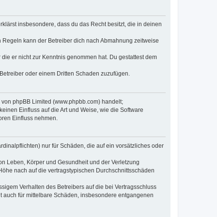
erklärst insbesondere, dass du das Recht besitzt, die in deinen
n Regeln kann der Betreiber dich nach Abmahnung zeitweise
er die er nicht zur Kenntnis genommen hat. Du gestattest dem
 Betreiber oder einem Dritten Schaden zuzufügen.
re von phpBB Limited (www.phpbb.com) handelt;
inen Einfluss auf die Art und Weise, wie die Software
oren Einfluss nehmen.
inalpflichten) nur für Schäden, die auf ein vorsätzliches oder
von Leben, Körper und Gesundheit und der Verletzung
r Höhe nach auf die vertragstypischen Durchschnittsschäden
sigem Verhalten des Betreibers auf die bei Vertragsschluss
lt auch für mittelbare Schäden, insbesondere entgangenen