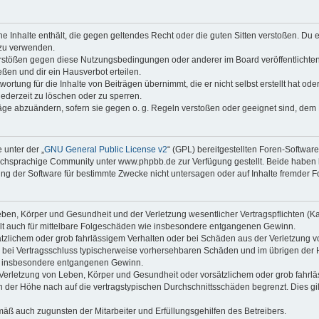
ine Inhalte enthält, die gegen geltendes Recht oder die guten Sitten verstoßen. Du 
 zu verwenden.
erstößen gegen diese Nutzungsbedingungen oder anderer im Board veröffentlichte
ßen und dir ein Hausverbot erteilen.
ortung für die Inhalte von Beiträgen übernimmt, die er nicht selbst erstellt hat od
jederzeit zu löschen oder zu sperren.
räge abzuändern, sofern sie gegen o. g. Regeln verstoßen oder geeignet sind, dem
 unter der „
GNU General Public License v2
“ (GPL) bereitgestellten Foren-Softwa
chsprachige Community unter www.phpbb.de zur Verfügung gestellt. Beide haben ke
g der Software für bestimmte Zwecke nicht untersagen oder auf Inhalte fremder F
ben, Körper und Gesundheit und der Verletzung wesentlicher Vertragspflichten (Kard
gilt auch für mittelbare Folgeschäden wie insbesondere entgangenen Gewinn.
ätzlichem oder grob fahrlässigem Verhalten oder bei Schäden aus der Verletzung 
 die bei Vertragsschluss typischerweise vorhersehbaren Schäden und im übrigen de
wie insbesondere entgangenen Gewinn.
erletzung von Leben, Körper und Gesundheit oder vorsätzlichem oder grob fahrläs
der Höhe nach auf die vertragstypischen Durchschnittsschäden begrenzt. Dies gi
mäß auch zugunsten der Mitarbeiter und Erfüllungsgehilfen des Betreibers.