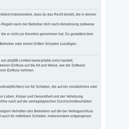
erklärst insbesondere, dass du das Recht besitzt, die in deinen
n Regeln kann der Betreiber dich nach Abmahnung zeitweise
er die er nicht zur Kenntnis genommen hat. Du gestattest dem
 Betreiber oder einem Dritten Schaden zuzufügen.
re von phpBB Limited (www.phpbb.com) handelt;
inen Einfluss auf die Art und Weise, wie die Software
oren Einfluss nehmen.
inalpflichten) nur für Schäden, die auf ein vorsätzliches oder
von Leben, Körper und Gesundheit und der Verletzung
r Höhe nach auf die vertragstypischen Durchschnittsschäden
sigem Verhalten des Betreibers auf die bei Vertragsschluss
lt auch für mittelbare Schäden, insbesondere entgangenen