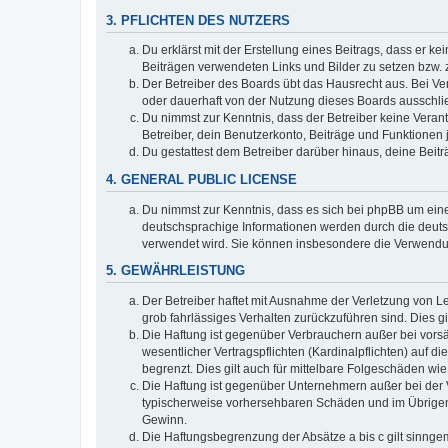
3. PFLICHTEN DES NUTZERS
Du erklärst mit der Erstellung eines Beitrags, dass er ke
Beiträgen verwendeten Links und Bilder zu setzen bzw.
Der Betreiber des Boards übt das Hausrecht aus. Bei V
oder dauerhaft von der Nutzung dieses Boards ausschlie
Du nimmst zur Kenntnis, dass der Betreiber keine Verantw
Betreiber, dein Benutzerkonto, Beiträge und Funktionen 
Du gestattest dem Betreiber darüber hinaus, deine Beit
4. GENERAL PUBLIC LICENSE
Du nimmst zur Kenntnis, dass es sich bei phpBB um eine
deutschsprachige Informationen werden durch die deuts
verwendet wird. Sie können insbesondere die Verwendun
5. GEWÄHRLEISTUNG
Der Betreiber haftet mit Ausnahme der Verletzung von Le
grob fahrlässiges Verhalten zurückzuführen sind. Dies 
Die Haftung ist gegenüber Verbrauchern außer bei vors
wesentlicher Vertragspflichten (Kardinalpflichten) auf
begrenzt. Dies gilt auch für mittelbare Folgeschäden 
Die Haftung ist gegenüber Unternehmern außer bei der V
typischerweise vorhersehbaren Schäden und im Übrigen 
Gewinn.
Die Haftungsbegrenzung der Absätze a bis c gilt sinnge