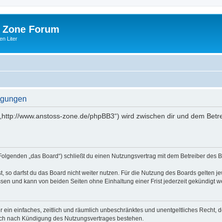
 Zone Forum
n Liter
ngungen
„http://www.anstoss-zone.de/phpBB3“) wird zwischen dir und dem Betre
Folgenden „das Board“) schließt du einen Nutzungsvertrag mit dem Betreiber des Bo
 so darfst du das Board nicht weiter nutzen. Für die Nutzung des Boards gelten jew
sen und kann von beiden Seiten ohne Einhaltung einer Frist jederzeit gekündigt w
ber ein einfaches, zeitlich und räumlich unbeschränktes und unentgeltliches Recht
auch nach Kündigung des Nutzungsvertrages bestehen.