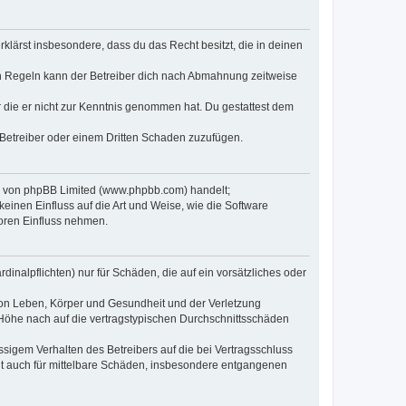
erklärst insbesondere, dass du das Recht besitzt, die in deinen
n Regeln kann der Betreiber dich nach Abmahnung zeitweise
er die er nicht zur Kenntnis genommen hat. Du gestattest dem
 Betreiber oder einem Dritten Schaden zuzufügen.
re von phpBB Limited (www.phpbb.com) handelt;
inen Einfluss auf die Art und Weise, wie die Software
oren Einfluss nehmen.
inalpflichten) nur für Schäden, die auf ein vorsätzliches oder
von Leben, Körper und Gesundheit und der Verletzung
r Höhe nach auf die vertragstypischen Durchschnittsschäden
sigem Verhalten des Betreibers auf die bei Vertragsschluss
lt auch für mittelbare Schäden, insbesondere entgangenen