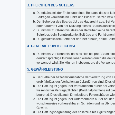
3. PFLICHTEN DES NUTZERS
Du erklärst mit der Erstellung eines Beitrags, dass er ke
Beiträgen verwendeten Links und Bilder zu setzen bzw.
Der Betreiber des Boards übt das Hausrecht aus. Bei V
oder dauerhaft von der Nutzung dieses Boards ausschlie
Du nimmst zur Kenntnis, dass der Betreiber keine Verantw
Betreiber, dein Benutzerkonto, Beiträge und Funktionen 
Du gestattest dem Betreiber darüber hinaus, deine Beit
4. GENERAL PUBLIC LICENSE
Du nimmst zur Kenntnis, dass es sich bei phpBB um eine
deutschsprachige Informationen werden durch die deuts
verwendet wird. Sie können insbesondere die Verwendun
5. GEWÄHRLEISTUNG
Der Betreiber haftet mit Ausnahme der Verletzung von Le
grob fahrlässiges Verhalten zurückzuführen sind. Dies 
Die Haftung ist gegenüber Verbrauchern außer bei vors
wesentlicher Vertragspflichten (Kardinalpflichten) auf
begrenzt. Dies gilt auch für mittelbare Folgeschäden 
Die Haftung ist gegenüber Unternehmern außer bei der V
typischerweise vorhersehbaren Schäden und im Übrigen 
Gewinn.
Die Haftungsbegrenzung der Absätze a bis c gilt sinnge