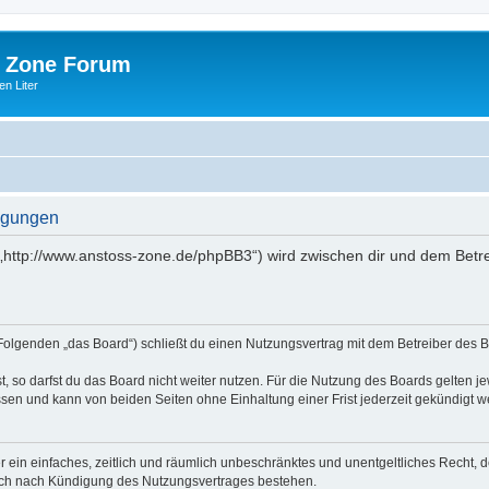
 Zone Forum
n Liter
ngungen
„http://www.anstoss-zone.de/phpBB3“) wird zwischen dir und dem Betre
Folgenden „das Board“) schließt du einen Nutzungsvertrag mit dem Betreiber des Bo
 so darfst du das Board nicht weiter nutzen. Für die Nutzung des Boards gelten jew
sen und kann von beiden Seiten ohne Einhaltung einer Frist jederzeit gekündigt w
ber ein einfaches, zeitlich und räumlich unbeschränktes und unentgeltliches Recht
auch nach Kündigung des Nutzungsvertrages bestehen.