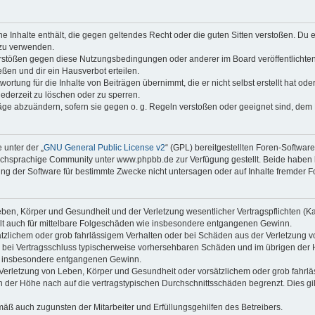
ine Inhalte enthält, die gegen geltendes Recht oder die guten Sitten verstoßen. Du 
 zu verwenden.
erstößen gegen diese Nutzungsbedingungen oder anderer im Board veröffentlichte
ßen und dir ein Hausverbot erteilen.
ortung für die Inhalte von Beiträgen übernimmt, die er nicht selbst erstellt hat od
jederzeit zu löschen oder zu sperren.
räge abzuändern, sofern sie gegen o. g. Regeln verstoßen oder geeignet sind, dem
 unter der „
GNU General Public License v2
“ (GPL) bereitgestellten Foren-Softwa
chsprachige Community unter www.phpbb.de zur Verfügung gestellt. Beide haben ke
g der Software für bestimmte Zwecke nicht untersagen oder auf Inhalte fremder F
ben, Körper und Gesundheit und der Verletzung wesentlicher Vertragspflichten (Kard
gilt auch für mittelbare Folgeschäden wie insbesondere entgangenen Gewinn.
ätzlichem oder grob fahrlässigem Verhalten oder bei Schäden aus der Verletzung 
 die bei Vertragsschluss typischerweise vorhersehbaren Schäden und im übrigen de
wie insbesondere entgangenen Gewinn.
erletzung von Leben, Körper und Gesundheit oder vorsätzlichem oder grob fahrläs
der Höhe nach auf die vertragstypischen Durchschnittsschäden begrenzt. Dies gi
mäß auch zugunsten der Mitarbeiter und Erfüllungsgehilfen des Betreibers.