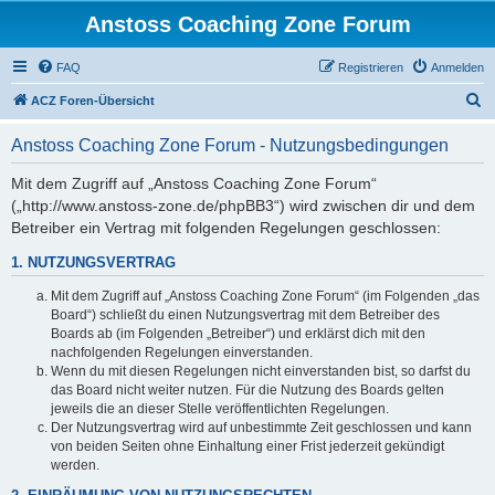
Anstoss Coaching Zone Forum
FAQ
Registrieren
Anmelden
S
ACZ Foren-Übersicht
u
Anstoss Coaching Zone Forum - Nutzungsbedingungen
c
h
Mit dem Zugriff auf „Anstoss Coaching Zone Forum“
(„http://www.anstoss-zone.de/phpBB3“) wird zwischen dir und dem
e
Betreiber ein Vertrag mit folgenden Regelungen geschlossen:
1. NUTZUNGSVERTRAG
Mit dem Zugriff auf „Anstoss Coaching Zone Forum“ (im Folgenden „das
Board“) schließt du einen Nutzungsvertrag mit dem Betreiber des
Boards ab (im Folgenden „Betreiber“) und erklärst dich mit den
nachfolgenden Regelungen einverstanden.
Wenn du mit diesen Regelungen nicht einverstanden bist, so darfst du
das Board nicht weiter nutzen. Für die Nutzung des Boards gelten
jeweils die an dieser Stelle veröffentlichten Regelungen.
Der Nutzungsvertrag wird auf unbestimmte Zeit geschlossen und kann
von beiden Seiten ohne Einhaltung einer Frist jederzeit gekündigt
werden.