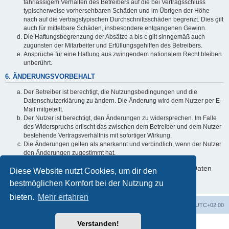
fahrlässigem Verhalten des Betreibers auf die bei Vertragsschluss
typischerweise vorhersehbaren Schäden und im Übrigen der Höhe
nach auf die vertragstypischen Durchschnittsschäden begrenzt. Dies gilt
auch für mittelbare Schäden, insbesondere entgangenen Gewinn.
Die Haftungsbegrenzung der Absätze a bis c gilt sinngemäß auch
zugunsten der Mitarbeiter und Erfüllungsgehilfen des Betreibers.
Ansprüche für eine Haftung aus zwingendem nationalem Recht bleiben
unberührt.
6. ÄNDERUNGSVORBEHALT
Der Betreiber ist berechtigt, die Nutzungsbedingungen und die
Datenschutzerklärung zu ändern. Die Änderung wird dem Nutzer per E-
Mail mitgeteilt.
Der Nutzer ist berechtigt, den Änderungen zu widersprechen. Im Falle
des Widerspruchs erlischt das zwischen dem Betreiber und dem Nutzer
bestehende Vertragsverhältnis mit sofortiger Wirkung.
Die Änderungen gelten als anerkannt und verbindlich, wenn der Nutzer
den Änderungen zugestimmt hat.
Informationen über den Umgang mit deinen persönlichen Daten
Diese Website nutzt Cookies, um dir den
sind in der Datenschutzerklärung enthalten.
bestmöglichen Komfort bei der Nutzung zu
bieten.
Mehr erfahren
ACZ Foren-Übersicht
Alle Cookies löschen
Alle Zeiten sind
UTC+02:00
Verstanden!
Powered by
phpBB
® Forum Software © phpBB Limited