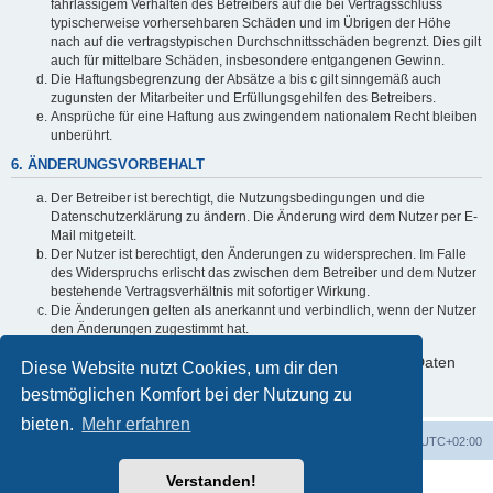
fahrlässigem Verhalten des Betreibers auf die bei Vertragsschluss
typischerweise vorhersehbaren Schäden und im Übrigen der Höhe
nach auf die vertragstypischen Durchschnittsschäden begrenzt. Dies gilt
auch für mittelbare Schäden, insbesondere entgangenen Gewinn.
Die Haftungsbegrenzung der Absätze a bis c gilt sinngemäß auch
zugunsten der Mitarbeiter und Erfüllungsgehilfen des Betreibers.
Ansprüche für eine Haftung aus zwingendem nationalem Recht bleiben
unberührt.
6. ÄNDERUNGSVORBEHALT
Der Betreiber ist berechtigt, die Nutzungsbedingungen und die
Datenschutzerklärung zu ändern. Die Änderung wird dem Nutzer per E-
Mail mitgeteilt.
Der Nutzer ist berechtigt, den Änderungen zu widersprechen. Im Falle
des Widerspruchs erlischt das zwischen dem Betreiber und dem Nutzer
bestehende Vertragsverhältnis mit sofortiger Wirkung.
Die Änderungen gelten als anerkannt und verbindlich, wenn der Nutzer
den Änderungen zugestimmt hat.
Informationen über den Umgang mit deinen persönlichen Daten
Diese Website nutzt Cookies, um dir den
sind in der Datenschutzerklärung enthalten.
bestmöglichen Komfort bei der Nutzung zu
bieten.
Mehr erfahren
ACZ Foren-Übersicht
Alle Cookies löschen
Alle Zeiten sind
UTC+02:00
Verstanden!
Powered by
phpBB
® Forum Software © phpBB Limited