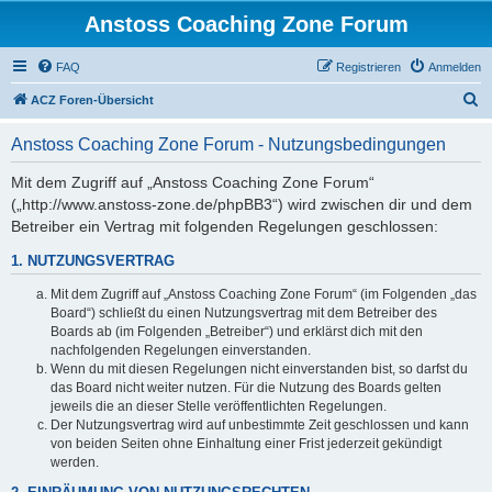
Anstoss Coaching Zone Forum
FAQ
Registrieren
Anmelden
S
ACZ Foren-Übersicht
u
Anstoss Coaching Zone Forum - Nutzungsbedingungen
c
h
Mit dem Zugriff auf „Anstoss Coaching Zone Forum“
(„http://www.anstoss-zone.de/phpBB3“) wird zwischen dir und dem
e
Betreiber ein Vertrag mit folgenden Regelungen geschlossen:
1. NUTZUNGSVERTRAG
Mit dem Zugriff auf „Anstoss Coaching Zone Forum“ (im Folgenden „das
Board“) schließt du einen Nutzungsvertrag mit dem Betreiber des
Boards ab (im Folgenden „Betreiber“) und erklärst dich mit den
nachfolgenden Regelungen einverstanden.
Wenn du mit diesen Regelungen nicht einverstanden bist, so darfst du
das Board nicht weiter nutzen. Für die Nutzung des Boards gelten
jeweils die an dieser Stelle veröffentlichten Regelungen.
Der Nutzungsvertrag wird auf unbestimmte Zeit geschlossen und kann
von beiden Seiten ohne Einhaltung einer Frist jederzeit gekündigt
werden.