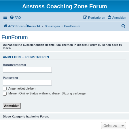
Anstoss Coaching Zone Forum
FAQ
Registrieren
Anmelden
S
ACZ Foren-Übersicht
Sonstiges
FunForum
u
FunForum
c
Du hast keine ausreichenden Rechte, um Themen in diesem Forum zu sehen oder zu
h
lesen.
e
ANMELDEN
•
REGISTRIEREN
Benutzername:
Passwort:
Angemeldet bleiben
Meinen Online-Status während dieser Sitzung verbergen
Diese Kategorie hat keine Foren.
Gehe zu