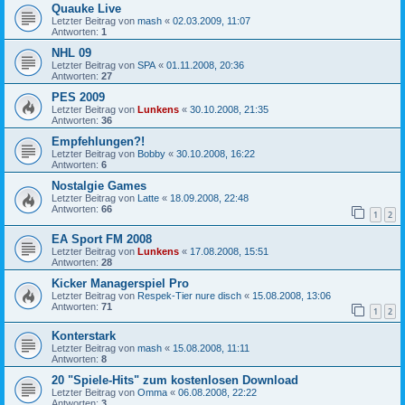
Quauke Live
Letzter Beitrag von
mash
«
02.03.2009, 11:07
Antworten:
1
NHL 09
Letzter Beitrag von
SPA
«
01.11.2008, 20:36
Antworten:
27
PES 2009
Letzter Beitrag von
Lunkens
«
30.10.2008, 21:35
Antworten:
36
Empfehlungen?!
Letzter Beitrag von
Bobby
«
30.10.2008, 16:22
Antworten:
6
Nostalgie Games
Letzter Beitrag von
Latte
«
18.09.2008, 22:48
Antworten:
66
1
2
EA Sport FM 2008
Letzter Beitrag von
Lunkens
«
17.08.2008, 15:51
Antworten:
28
Kicker Managerspiel Pro
Letzter Beitrag von
Respek-Tier nure disch
«
15.08.2008, 13:06
Antworten:
71
1
2
Konterstark
Letzter Beitrag von
mash
«
15.08.2008, 11:11
Antworten:
8
20 "Spiele-Hits" zum kostenlosen Download
Letzter Beitrag von
Omma
«
06.08.2008, 22:22
Antworten:
3