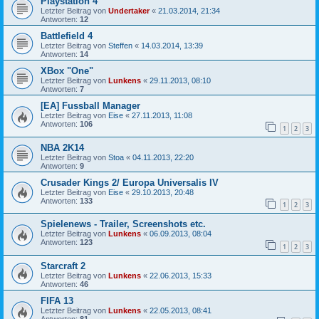
Playstation 4
Letzter Beitrag von
Undertaker
«
21.03.2014, 21:34
Antworten:
12
Battlefield 4
Letzter Beitrag von
Steffen
«
14.03.2014, 13:39
Antworten:
14
XBox "One"
Letzter Beitrag von
Lunkens
«
29.11.2013, 08:10
Antworten:
7
[EA] Fussball Manager
Letzter Beitrag von
Eise
«
27.11.2013, 11:08
Antworten:
106
1
2
3
NBA 2K14
Letzter Beitrag von
Stoa
«
04.11.2013, 22:20
Antworten:
9
Crusader Kings 2/ Europa Universalis IV
Letzter Beitrag von
Eise
«
29.10.2013, 20:48
Antworten:
133
1
2
3
Spielenews - Trailer, Screenshots etc.
Letzter Beitrag von
Lunkens
«
06.09.2013, 08:04
Antworten:
123
1
2
3
Starcraft 2
Letzter Beitrag von
Lunkens
«
22.06.2013, 15:33
Antworten:
46
FIFA 13
Letzter Beitrag von
Lunkens
«
22.05.2013, 08:41
Antworten:
81