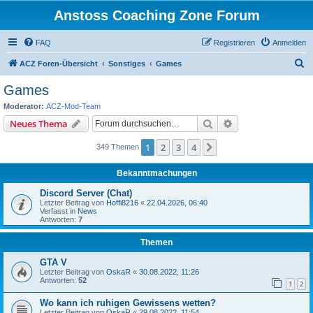
Anstoss Coaching Zone Forum
FAQ
Registrieren
Anmelden
S
ACZ Foren-Übersicht
Sonstiges
Games
u
Games
c
Moderator:
ACZ-Mod-Team
h
Suche
Erweiterte Suche
Neues Thema
e
1
2
3
4
Nächste
349 Themen
Bekanntmachungen
Discord Server (Chat)
Letzter Beitrag von
Hoffi8216
«
22.04.2026, 06:40
Verfasst in
News
Antworten:
7
Themen
GTA V
Letzter Beitrag von
OskaR
«
30.08.2022, 11:26
Antworten:
52
1
2
Wo kann ich ruhigen Gewissens wetten?
Letzter Beitrag von
OskaR
«
29.08.2022, 11:54