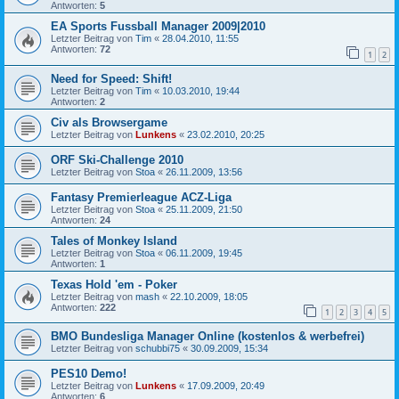
Antworten:
5
EA Sports Fussball Manager 2009|2010
Letzter Beitrag von
Tim
«
28.04.2010, 11:55
Antworten:
72
1
2
Need for Speed: Shift!
Letzter Beitrag von
Tim
«
10.03.2010, 19:44
Antworten:
2
Civ als Browsergame
Letzter Beitrag von
Lunkens
«
23.02.2010, 20:25
ORF Ski-Challenge 2010
Letzter Beitrag von
Stoa
«
26.11.2009, 13:56
Fantasy Premierleague ACZ-Liga
Letzter Beitrag von
Stoa
«
25.11.2009, 21:50
Antworten:
24
Tales of Monkey Island
Letzter Beitrag von
Stoa
«
06.11.2009, 19:45
Antworten:
1
Texas Hold 'em - Poker
Letzter Beitrag von
mash
«
22.10.2009, 18:05
Antworten:
222
1
2
3
4
5
BMO Bundesliga Manager Online (kostenlos & werbefrei)
Letzter Beitrag von
schubbi75
«
30.09.2009, 15:34
PES10 Demo!
Letzter Beitrag von
Lunkens
«
17.09.2009, 20:49
Antworten:
6