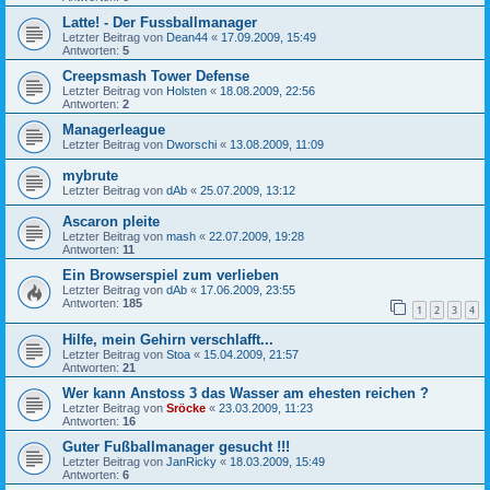
Latte! - Der Fussballmanager
Letzter Beitrag von
Dean44
«
17.09.2009, 15:49
Antworten:
5
Creepsmash Tower Defense
Letzter Beitrag von
Holsten
«
18.08.2009, 22:56
Antworten:
2
Managerleague
Letzter Beitrag von
Dworschi
«
13.08.2009, 11:09
mybrute
Letzter Beitrag von
dAb
«
25.07.2009, 13:12
Ascaron pleite
Letzter Beitrag von
mash
«
22.07.2009, 19:28
Antworten:
11
Ein Browserspiel zum verlieben
Letzter Beitrag von
dAb
«
17.06.2009, 23:55
Antworten:
185
1
2
3
4
Hilfe, mein Gehirn verschlafft...
Letzter Beitrag von
Stoa
«
15.04.2009, 21:57
Antworten:
21
Wer kann Anstoss 3 das Wasser am ehesten reichen ?
Letzter Beitrag von
Sröcke
«
23.03.2009, 11:23
Antworten:
16
Guter Fußballmanager gesucht !!!
Letzter Beitrag von
JanRicky
«
18.03.2009, 15:49
Antworten:
6