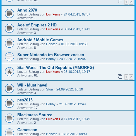
1
2
Anno 2070
Letzter Beitrag von
Lunkens
«
24.04.2013, 07:37
Antworten:
1
Age of Empires 2 HD
Letzter Beitrag von
Lunkens
«
08.04.2013, 10:43
Antworten:
3
Android / Mobile Games
Letzter Beitrag von
Holsten
«
01.03.2013, 09:50
Antworten:
8
Super Nintendo im Browser zocken
Letzter Beitrag von
Bobby
«
24.12.2012, 15:44
Star Wars - The Old Republic (MMORPG)
Letzter Beitrag von
Lunkens
«
26.10.2012, 10:17
Antworten:
61
1
2
Wii - Must have!
Letzter Beitrag von
Stoa
«
24.09.2012, 16:10
Antworten:
3
pes2013
Letzter Beitrag von
Bobby
«
21.09.2012, 12:49
Antworten:
17
Blackmesa Source
Letzter Beitrag von
Lunkens
«
17.09.2012, 19:49
Antworten:
2
Gamescon
Letzter Beitrag von
Holsten
«
13.08.2012, 09:41