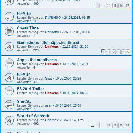
Letzter Beitrag von
Tim
«
11.06.2015, 22:46
Antworten:
800
1
14
15
16
17
…
FIFA 15
Letzter Beitrag von
RalfBVB09
«
26.05.2015, 01:15
Antworten:
11
Chess Time
Letzter Beitrag von
RalfBVB09
«
26.05.2015, 01:06
Antworten:
1
Gameshops - Schnäppchenthread
Letzter Beitrag von
Lunkens
«
21.12.2014, 21:09
Antworten:
229
1
2
3
4
5
Apps - the musthaves
Letzter Beitrag von
Lunkens
«
13.08.2014, 13:51
Antworten:
4
FIFA 14
Letzter Beitrag von
Stoa
«
10.06.2014, 23:24
Antworten:
31
E3 2014 Trailer
Letzter Beitrag von
Lunkens
«
10.06.2014, 08:36
SimCity
Letzter Beitrag von
user
«
26.04.2014, 23:30
Antworten:
1
World of Warcraft
Letzter Beitrag von
Holsten
«
25.04.2014, 17:56
Antworten:
692
1
11
12
13
14
…