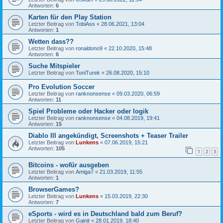
Antworten:
6
Karten für den Play Station
Letzter Beitrag von
TobiAss
«
28.06.2021, 13:04
Antworten:
1
Wetten dass??
Letzter Beitrag von
ronaldono9
«
22.10.2020, 15:48
Antworten:
6
Suche Mitspieler
Letzter Beitrag von
ToniTurek
«
26.08.2020, 15:10
Pro Evolution Soccer
Letzter Beitrag von
ranknonsense
«
09.03.2020, 06:59
Antworten:
11
Spiel Probleme oder Hacker oder logik
Letzter Beitrag von
ranknonsense
«
04.08.2019, 19:41
Antworten:
15
Diablo III angekündigt, Screenshots + Teaser Trailer
Letzter Beitrag von
Lunkens
«
07.06.2019, 15:21
Antworten:
105
1
2
3
Bitcoins - wofür ausgeben
Letzter Beitrag von
Amiga7
«
21.03.2019, 11:55
Antworten:
1
BrowserGames?
Letzter Beitrag von
Lunkens
«
15.03.2019, 22:30
Antworten:
7
eSports - wird es in Deutschland bald zum Beruf?
Letzter Beitrag von
Gainit
«
28.01.2019, 18:40