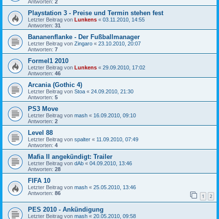
Antworten:
2
Playstation 3 - Preise und Termin stehen fest
Letzter Beitrag von
Lunkens
«
03.11.2010, 14:55
Antworten:
31
Bananenflanke - Der Fußballmanager
Letzter Beitrag von
Zingaro
«
23.10.2010, 20:07
Antworten:
7
Formel1 2010
Letzter Beitrag von
Lunkens
«
29.09.2010, 17:02
Antworten:
46
Arcania (Gothic 4)
Letzter Beitrag von
Stoa
«
24.09.2010, 21:30
Antworten:
5
PS3 Move
Letzter Beitrag von
mash
«
16.09.2010, 09:10
Antworten:
2
Level 88
Letzter Beitrag von
spalter
«
11.09.2010, 07:49
Antworten:
4
Mafia II angekündigt: Trailer
Letzter Beitrag von
dAb
«
04.09.2010, 13:46
Antworten:
28
FIFA 10
Letzter Beitrag von
mash
«
25.05.2010, 13:46
Antworten:
86
1
2
PES 2010 - Ankündigung
Letzter Beitrag von
mash
«
20.05.2010, 09:58