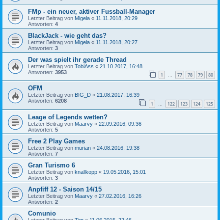
FMp - ein neuer, aktiver Fussball-Manager
Letzter Beitrag von
Migela
«
11.11.2018, 20:29
Antworten:
4
BlackJack - wie geht das?
Letzter Beitrag von
Migela
«
11.11.2018, 20:27
Antworten:
3
Der was spielt ihr gerade Thread
Letzter Beitrag von
TobiAss
«
21.10.2017, 16:48
Antworten:
3953
1
77
78
79
80
…
OFM
Letzter Beitrag von
BIG_D
«
21.08.2017, 16:39
Antworten:
6208
1
122
123
124
125
…
Leage of Legends wetten?
Letzter Beitrag von
Maarvy
«
22.09.2016, 09:36
Antworten:
5
Free 2 Play Games
Letzter Beitrag von
murian
«
24.08.2016, 19:38
Antworten:
7
Gran Turismo 6
Letzter Beitrag von
knallkopp
«
19.05.2016, 15:01
Antworten:
3
Anpfiff 12 - Saison 14/15
Letzter Beitrag von
Maarvy
«
27.02.2016, 16:26
Antworten:
2
Comunio