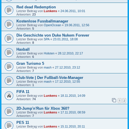
Red dead Redemption
Letzter Beitrag von
Lunkens
«
24.06.2011, 10:01
Antworten:
23
Kostenlose Fussballmanager
Letzter Beitrag von
OpenOcean
«
19.06.2011, 12:56
Antworten:
5
Die Geschichte von Duke Nukem Forever
Letzter Beitrag von
SPA
«
23.01.2011, 18:08
Antworten:
8
Haxball
Letzter Beitrag von
Holsten
«
28.12.2010, 22:17
Antworten:
6
Gran Turismo 5
Letzter Beitrag von
mash
«
27.12.2010, 23:12
Antworten:
7
Club-Vote | Der Fußball-Vote-Manager
Letzter Beitrag von
mash
«
17.12.2010, 12:55
Antworten:
1
FIFA 11
Letzter Beitrag von
Lunkens
«
18.11.2010, 14:09
Antworten:
74
1
2
2D-Jump'n'Run für Xbox 360?
Letzter Beitrag von
Lunkens
«
17.11.2010, 08:59
Antworten:
7
PES 11
Letzter Beitrag von
Lunkens
«
15.11.2010, 20:11