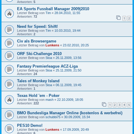
Antworten:
5
EA Sports Fussball Manager 2009|2010
Letzter Beitrag von
Tim
«
28.04.2010, 11:55
Antworten:
72
1
2
Need for Speed: Shift!
Letzter Beitrag von
Tim
«
10.03.2010, 19:44
Antworten:
2
Civ als Browsergame
Letzter Beitrag von
Lunkens
«
23.02.2010, 20:25
ORF Ski-Challenge 2010
Letzter Beitrag von
Stoa
«
26.11.2009, 13:56
Fantasy Premierleague ACZ-Liga
Letzter Beitrag von
Stoa
«
25.11.2009, 21:50
Antworten:
24
Tales of Monkey Island
Letzter Beitrag von
Stoa
«
06.11.2009, 19:45
Antworten:
1
Texas Hold 'em - Poker
Letzter Beitrag von
mash
«
22.10.2009, 18:05
Antworten:
222
1
2
3
4
5
BMO Bundesliga Manager Online (kostenlos & werbefrei)
Letzter Beitrag von
schubbi75
«
30.09.2009, 15:34
PES10 Demo!
Letzter Beitrag von
Lunkens
«
17.09.2009, 20:49
Antworten:
6