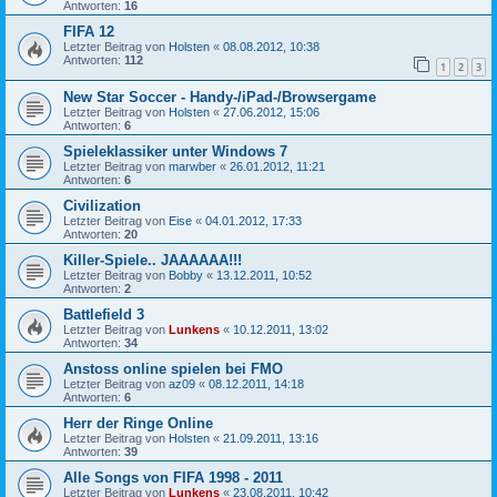
Antworten:
16
FIFA 12
Letzter Beitrag von
Holsten
«
08.08.2012, 10:38
Antworten:
112
1
2
3
New Star Soccer - Handy-/iPad-/Browsergame
Letzter Beitrag von
Holsten
«
27.06.2012, 15:06
Antworten:
6
Spieleklassiker unter Windows 7
Letzter Beitrag von
marwber
«
26.01.2012, 11:21
Antworten:
6
Civilization
Letzter Beitrag von
Eise
«
04.01.2012, 17:33
Antworten:
20
Killer-Spiele.. JAAAAAA!!!
Letzter Beitrag von
Bobby
«
13.12.2011, 10:52
Antworten:
2
Battlefield 3
Letzter Beitrag von
Lunkens
«
10.12.2011, 13:02
Antworten:
34
Anstoss online spielen bei FMO
Letzter Beitrag von
az09
«
08.12.2011, 14:18
Antworten:
6
Herr der Ringe Online
Letzter Beitrag von
Holsten
«
21.09.2011, 13:16
Antworten:
39
Alle Songs von FIFA 1998 - 2011
Letzter Beitrag von
Lunkens
«
23.08.2011, 10:42