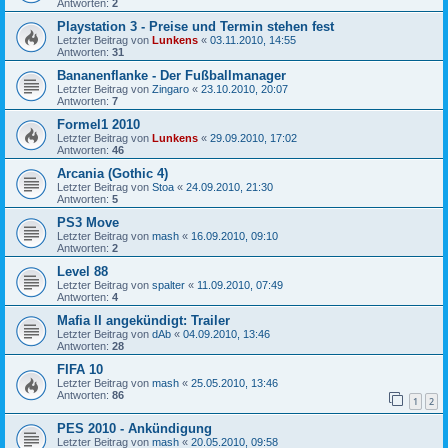
Antworten:
2
Playstation 3 - Preise und Termin stehen fest
Letzter Beitrag von
Lunkens
«
03.11.2010, 14:55
Antworten:
31
Bananenflanke - Der Fußballmanager
Letzter Beitrag von
Zingaro
«
23.10.2010, 20:07
Antworten:
7
Formel1 2010
Letzter Beitrag von
Lunkens
«
29.09.2010, 17:02
Antworten:
46
Arcania (Gothic 4)
Letzter Beitrag von
Stoa
«
24.09.2010, 21:30
Antworten:
5
PS3 Move
Letzter Beitrag von
mash
«
16.09.2010, 09:10
Antworten:
2
Level 88
Letzter Beitrag von
spalter
«
11.09.2010, 07:49
Antworten:
4
Mafia II angekündigt: Trailer
Letzter Beitrag von
dAb
«
04.09.2010, 13:46
Antworten:
28
FIFA 10
Letzter Beitrag von
mash
«
25.05.2010, 13:46
Antworten:
86
1
2
PES 2010 - Ankündigung
Letzter Beitrag von
mash
«
20.05.2010, 09:58