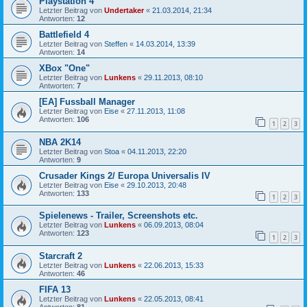
Playstation 4
Letzter Beitrag von
Undertaker
«
21.03.2014, 21:34
Antworten:
12
Battlefield 4
Letzter Beitrag von
Steffen
«
14.03.2014, 13:39
Antworten:
14
XBox "One"
Letzter Beitrag von
Lunkens
«
29.11.2013, 08:10
Antworten:
7
[EA] Fussball Manager
Letzter Beitrag von
Eise
«
27.11.2013, 11:08
Antworten:
106
1
2
3
NBA 2K14
Letzter Beitrag von
Stoa
«
04.11.2013, 22:20
Antworten:
9
Crusader Kings 2/ Europa Universalis IV
Letzter Beitrag von
Eise
«
29.10.2013, 20:48
Antworten:
133
1
2
3
Spielenews - Trailer, Screenshots etc.
Letzter Beitrag von
Lunkens
«
06.09.2013, 08:04
Antworten:
123
1
2
3
Starcraft 2
Letzter Beitrag von
Lunkens
«
22.06.2013, 15:33
Antworten:
46
FIFA 13
Letzter Beitrag von
Lunkens
«
22.05.2013, 08:41
Antworten:
81