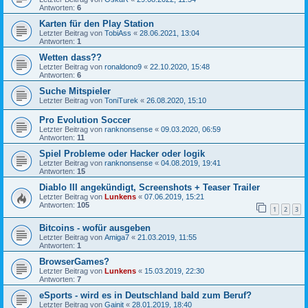
Antworten:
6
Karten für den Play Station
Letzter Beitrag von
TobiAss
«
28.06.2021, 13:04
Antworten:
1
Wetten dass??
Letzter Beitrag von
ronaldono9
«
22.10.2020, 15:48
Antworten:
6
Suche Mitspieler
Letzter Beitrag von
ToniTurek
«
26.08.2020, 15:10
Pro Evolution Soccer
Letzter Beitrag von
ranknonsense
«
09.03.2020, 06:59
Antworten:
11
Spiel Probleme oder Hacker oder logik
Letzter Beitrag von
ranknonsense
«
04.08.2019, 19:41
Antworten:
15
Diablo III angekündigt, Screenshots + Teaser Trailer
Letzter Beitrag von
Lunkens
«
07.06.2019, 15:21
Antworten:
105
1
2
3
Bitcoins - wofür ausgeben
Letzter Beitrag von
Amiga7
«
21.03.2019, 11:55
Antworten:
1
BrowserGames?
Letzter Beitrag von
Lunkens
«
15.03.2019, 22:30
Antworten:
7
eSports - wird es in Deutschland bald zum Beruf?
Letzter Beitrag von
Gainit
«
28.01.2019, 18:40