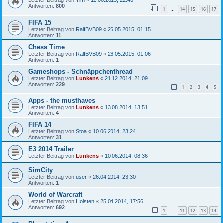
Letzter Beitrag von
Tim
«
11.06.2015, 22:46
Antworten:
800
1
14
15
16
17
…
FIFA 15
Letzter Beitrag von
RalfBVB09
«
26.05.2015, 01:15
Antworten:
11
Chess Time
Letzter Beitrag von
RalfBVB09
«
26.05.2015, 01:06
Antworten:
1
Gameshops - Schnäppchenthread
Letzter Beitrag von
Lunkens
«
21.12.2014, 21:09
Antworten:
229
1
2
3
4
5
Apps - the musthaves
Letzter Beitrag von
Lunkens
«
13.08.2014, 13:51
Antworten:
4
FIFA 14
Letzter Beitrag von
Stoa
«
10.06.2014, 23:24
Antworten:
31
E3 2014 Trailer
Letzter Beitrag von
Lunkens
«
10.06.2014, 08:36
SimCity
Letzter Beitrag von
user
«
26.04.2014, 23:30
Antworten:
1
World of Warcraft
Letzter Beitrag von
Holsten
«
25.04.2014, 17:56
Antworten:
692
1
11
12
13
14
…