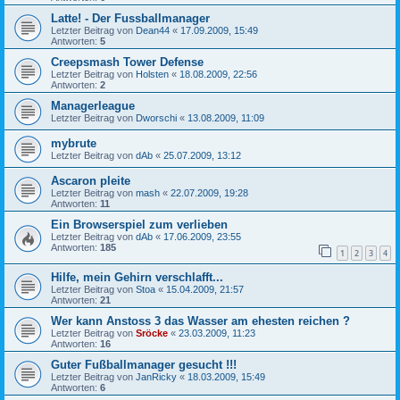
Latte! - Der Fussballmanager
Letzter Beitrag von
Dean44
«
17.09.2009, 15:49
Antworten:
5
Creepsmash Tower Defense
Letzter Beitrag von
Holsten
«
18.08.2009, 22:56
Antworten:
2
Managerleague
Letzter Beitrag von
Dworschi
«
13.08.2009, 11:09
mybrute
Letzter Beitrag von
dAb
«
25.07.2009, 13:12
Ascaron pleite
Letzter Beitrag von
mash
«
22.07.2009, 19:28
Antworten:
11
Ein Browserspiel zum verlieben
Letzter Beitrag von
dAb
«
17.06.2009, 23:55
Antworten:
185
1
2
3
4
Hilfe, mein Gehirn verschlafft...
Letzter Beitrag von
Stoa
«
15.04.2009, 21:57
Antworten:
21
Wer kann Anstoss 3 das Wasser am ehesten reichen ?
Letzter Beitrag von
Sröcke
«
23.03.2009, 11:23
Antworten:
16
Guter Fußballmanager gesucht !!!
Letzter Beitrag von
JanRicky
«
18.03.2009, 15:49
Antworten:
6