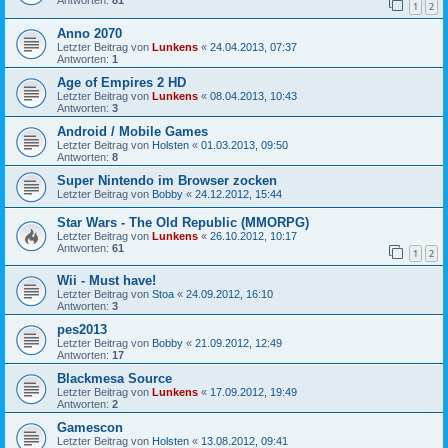
1
2
Anno 2070
Letzter Beitrag von
Lunkens
«
24.04.2013, 07:37
Antworten:
1
Age of Empires 2 HD
Letzter Beitrag von
Lunkens
«
08.04.2013, 10:43
Antworten:
3
Android / Mobile Games
Letzter Beitrag von
Holsten
«
01.03.2013, 09:50
Antworten:
8
Super Nintendo im Browser zocken
Letzter Beitrag von
Bobby
«
24.12.2012, 15:44
Star Wars - The Old Republic (MMORPG)
Letzter Beitrag von
Lunkens
«
26.10.2012, 10:17
Antworten:
61
1
2
Wii - Must have!
Letzter Beitrag von
Stoa
«
24.09.2012, 16:10
Antworten:
3
pes2013
Letzter Beitrag von
Bobby
«
21.09.2012, 12:49
Antworten:
17
Blackmesa Source
Letzter Beitrag von
Lunkens
«
17.09.2012, 19:49
Antworten:
2
Gamescon
Letzter Beitrag von
Holsten
«
13.08.2012, 09:41