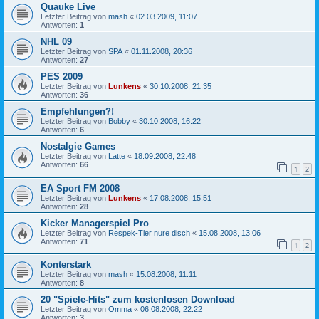
Quauke Live
Letzter Beitrag von
mash
«
02.03.2009, 11:07
Antworten:
1
NHL 09
Letzter Beitrag von
SPA
«
01.11.2008, 20:36
Antworten:
27
PES 2009
Letzter Beitrag von
Lunkens
«
30.10.2008, 21:35
Antworten:
36
Empfehlungen?!
Letzter Beitrag von
Bobby
«
30.10.2008, 16:22
Antworten:
6
Nostalgie Games
Letzter Beitrag von
Latte
«
18.09.2008, 22:48
Antworten:
66
1
2
EA Sport FM 2008
Letzter Beitrag von
Lunkens
«
17.08.2008, 15:51
Antworten:
28
Kicker Managerspiel Pro
Letzter Beitrag von
Respek-Tier nure disch
«
15.08.2008, 13:06
Antworten:
71
1
2
Konterstark
Letzter Beitrag von
mash
«
15.08.2008, 11:11
Antworten:
8
20 "Spiele-Hits" zum kostenlosen Download
Letzter Beitrag von
Omma
«
06.08.2008, 22:22
Antworten:
3