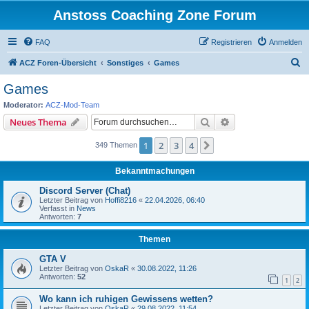
Anstoss Coaching Zone Forum
FAQ
Registrieren
Anmelden
S
ACZ Foren-Übersicht
Sonstiges
Games
u
Games
c
Moderator:
ACZ-Mod-Team
h
Suche
Erweiterte Suche
Neues Thema
e
1
2
3
4
Nächste
349 Themen
Bekanntmachungen
Discord Server (Chat)
Letzter Beitrag von
Hoffi8216
«
22.04.2026, 06:40
Verfasst in
News
Antworten:
7
Themen
GTA V
Letzter Beitrag von
OskaR
«
30.08.2022, 11:26
Antworten:
52
1
2
Wo kann ich ruhigen Gewissens wetten?
Letzter Beitrag von
OskaR
«
29.08.2022, 11:54