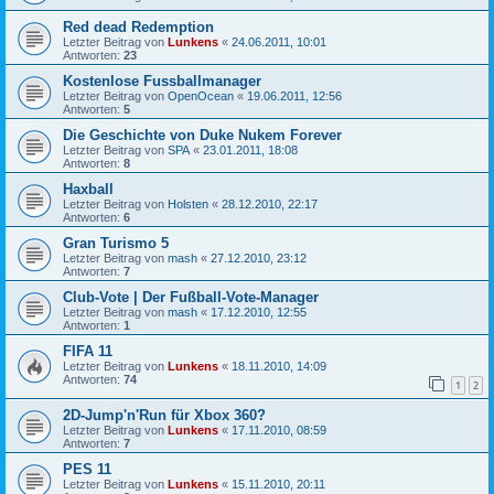
Red dead Redemption
Letzter Beitrag von
Lunkens
«
24.06.2011, 10:01
Antworten:
23
Kostenlose Fussballmanager
Letzter Beitrag von
OpenOcean
«
19.06.2011, 12:56
Antworten:
5
Die Geschichte von Duke Nukem Forever
Letzter Beitrag von
SPA
«
23.01.2011, 18:08
Antworten:
8
Haxball
Letzter Beitrag von
Holsten
«
28.12.2010, 22:17
Antworten:
6
Gran Turismo 5
Letzter Beitrag von
mash
«
27.12.2010, 23:12
Antworten:
7
Club-Vote | Der Fußball-Vote-Manager
Letzter Beitrag von
mash
«
17.12.2010, 12:55
Antworten:
1
FIFA 11
Letzter Beitrag von
Lunkens
«
18.11.2010, 14:09
Antworten:
74
1
2
2D-Jump'n'Run für Xbox 360?
Letzter Beitrag von
Lunkens
«
17.11.2010, 08:59
Antworten:
7
PES 11
Letzter Beitrag von
Lunkens
«
15.11.2010, 20:11