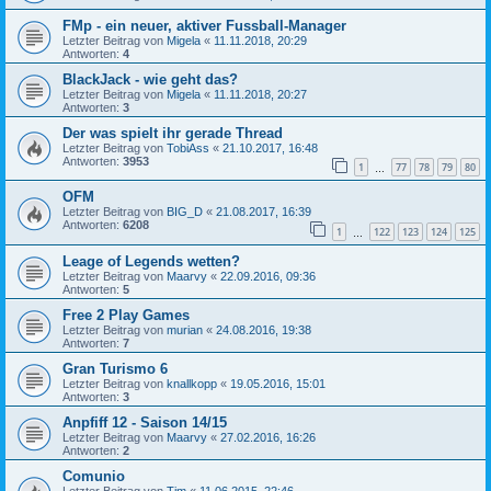
FMp - ein neuer, aktiver Fussball-Manager
Letzter Beitrag von
Migela
«
11.11.2018, 20:29
Antworten:
4
BlackJack - wie geht das?
Letzter Beitrag von
Migela
«
11.11.2018, 20:27
Antworten:
3
Der was spielt ihr gerade Thread
Letzter Beitrag von
TobiAss
«
21.10.2017, 16:48
Antworten:
3953
1
77
78
79
80
…
OFM
Letzter Beitrag von
BIG_D
«
21.08.2017, 16:39
Antworten:
6208
1
122
123
124
125
…
Leage of Legends wetten?
Letzter Beitrag von
Maarvy
«
22.09.2016, 09:36
Antworten:
5
Free 2 Play Games
Letzter Beitrag von
murian
«
24.08.2016, 19:38
Antworten:
7
Gran Turismo 6
Letzter Beitrag von
knallkopp
«
19.05.2016, 15:01
Antworten:
3
Anpfiff 12 - Saison 14/15
Letzter Beitrag von
Maarvy
«
27.02.2016, 16:26
Antworten:
2
Comunio