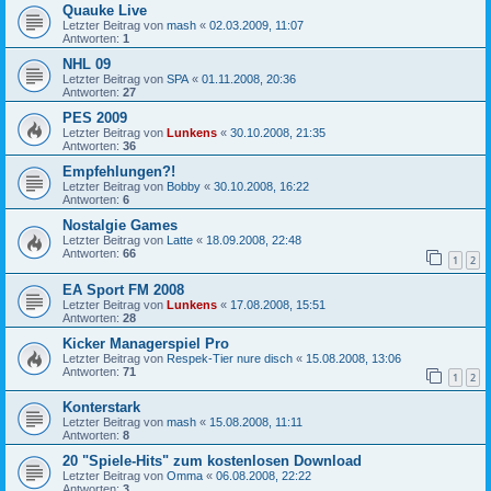
Quauke Live
Letzter Beitrag von
mash
«
02.03.2009, 11:07
Antworten:
1
NHL 09
Letzter Beitrag von
SPA
«
01.11.2008, 20:36
Antworten:
27
PES 2009
Letzter Beitrag von
Lunkens
«
30.10.2008, 21:35
Antworten:
36
Empfehlungen?!
Letzter Beitrag von
Bobby
«
30.10.2008, 16:22
Antworten:
6
Nostalgie Games
Letzter Beitrag von
Latte
«
18.09.2008, 22:48
Antworten:
66
1
2
EA Sport FM 2008
Letzter Beitrag von
Lunkens
«
17.08.2008, 15:51
Antworten:
28
Kicker Managerspiel Pro
Letzter Beitrag von
Respek-Tier nure disch
«
15.08.2008, 13:06
Antworten:
71
1
2
Konterstark
Letzter Beitrag von
mash
«
15.08.2008, 11:11
Antworten:
8
20 "Spiele-Hits" zum kostenlosen Download
Letzter Beitrag von
Omma
«
06.08.2008, 22:22
Antworten:
3