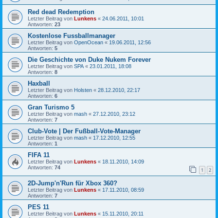
Red dead Redemption
Letzter Beitrag von
Lunkens
«
24.06.2011, 10:01
Antworten:
23
Kostenlose Fussballmanager
Letzter Beitrag von
OpenOcean
«
19.06.2011, 12:56
Antworten:
5
Die Geschichte von Duke Nukem Forever
Letzter Beitrag von
SPA
«
23.01.2011, 18:08
Antworten:
8
Haxball
Letzter Beitrag von
Holsten
«
28.12.2010, 22:17
Antworten:
6
Gran Turismo 5
Letzter Beitrag von
mash
«
27.12.2010, 23:12
Antworten:
7
Club-Vote | Der Fußball-Vote-Manager
Letzter Beitrag von
mash
«
17.12.2010, 12:55
Antworten:
1
FIFA 11
Letzter Beitrag von
Lunkens
«
18.11.2010, 14:09
Antworten:
74
1
2
2D-Jump'n'Run für Xbox 360?
Letzter Beitrag von
Lunkens
«
17.11.2010, 08:59
Antworten:
7
PES 11
Letzter Beitrag von
Lunkens
«
15.11.2010, 20:11