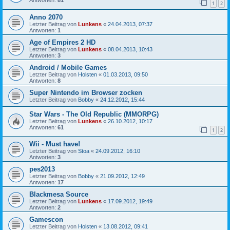
1
2
Anno 2070
Letzter Beitrag von
Lunkens
«
24.04.2013, 07:37
Antworten:
1
Age of Empires 2 HD
Letzter Beitrag von
Lunkens
«
08.04.2013, 10:43
Antworten:
3
Android / Mobile Games
Letzter Beitrag von
Holsten
«
01.03.2013, 09:50
Antworten:
8
Super Nintendo im Browser zocken
Letzter Beitrag von
Bobby
«
24.12.2012, 15:44
Star Wars - The Old Republic (MMORPG)
Letzter Beitrag von
Lunkens
«
26.10.2012, 10:17
Antworten:
61
1
2
Wii - Must have!
Letzter Beitrag von
Stoa
«
24.09.2012, 16:10
Antworten:
3
pes2013
Letzter Beitrag von
Bobby
«
21.09.2012, 12:49
Antworten:
17
Blackmesa Source
Letzter Beitrag von
Lunkens
«
17.09.2012, 19:49
Antworten:
2
Gamescon
Letzter Beitrag von
Holsten
«
13.08.2012, 09:41