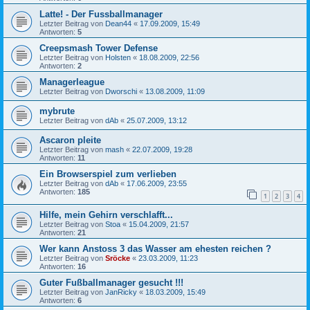
Latte! - Der Fussballmanager
Letzter Beitrag von
Dean44
«
17.09.2009, 15:49
Antworten:
5
Creepsmash Tower Defense
Letzter Beitrag von
Holsten
«
18.08.2009, 22:56
Antworten:
2
Managerleague
Letzter Beitrag von
Dworschi
«
13.08.2009, 11:09
mybrute
Letzter Beitrag von
dAb
«
25.07.2009, 13:12
Ascaron pleite
Letzter Beitrag von
mash
«
22.07.2009, 19:28
Antworten:
11
Ein Browserspiel zum verlieben
Letzter Beitrag von
dAb
«
17.06.2009, 23:55
Antworten:
185
1
2
3
4
Hilfe, mein Gehirn verschlafft...
Letzter Beitrag von
Stoa
«
15.04.2009, 21:57
Antworten:
21
Wer kann Anstoss 3 das Wasser am ehesten reichen ?
Letzter Beitrag von
Sröcke
«
23.03.2009, 11:23
Antworten:
16
Guter Fußballmanager gesucht !!!
Letzter Beitrag von
JanRicky
«
18.03.2009, 15:49
Antworten:
6