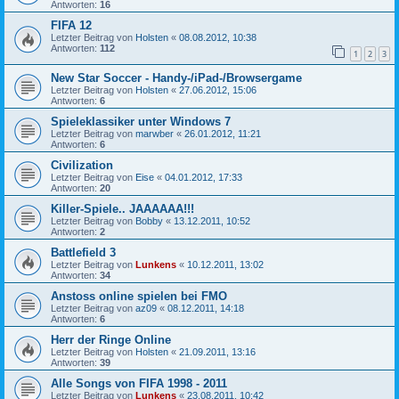
Antworten:
16
FIFA 12
Letzter Beitrag von
Holsten
«
08.08.2012, 10:38
Antworten:
112
1
2
3
New Star Soccer - Handy-/iPad-/Browsergame
Letzter Beitrag von
Holsten
«
27.06.2012, 15:06
Antworten:
6
Spieleklassiker unter Windows 7
Letzter Beitrag von
marwber
«
26.01.2012, 11:21
Antworten:
6
Civilization
Letzter Beitrag von
Eise
«
04.01.2012, 17:33
Antworten:
20
Killer-Spiele.. JAAAAAA!!!
Letzter Beitrag von
Bobby
«
13.12.2011, 10:52
Antworten:
2
Battlefield 3
Letzter Beitrag von
Lunkens
«
10.12.2011, 13:02
Antworten:
34
Anstoss online spielen bei FMO
Letzter Beitrag von
az09
«
08.12.2011, 14:18
Antworten:
6
Herr der Ringe Online
Letzter Beitrag von
Holsten
«
21.09.2011, 13:16
Antworten:
39
Alle Songs von FIFA 1998 - 2011
Letzter Beitrag von
Lunkens
«
23.08.2011, 10:42