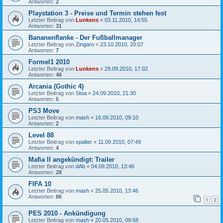
Antworten:
2
Playstation 3 - Preise und Termin stehen fest
Letzter Beitrag von
Lunkens
«
03.11.2010, 14:55
Antworten:
31
Bananenflanke - Der Fußballmanager
Letzter Beitrag von
Zingaro
«
23.10.2010, 20:07
Antworten:
7
Formel1 2010
Letzter Beitrag von
Lunkens
«
29.09.2010, 17:02
Antworten:
46
Arcania (Gothic 4)
Letzter Beitrag von
Stoa
«
24.09.2010, 21:30
Antworten:
5
PS3 Move
Letzter Beitrag von
mash
«
16.09.2010, 09:10
Antworten:
2
Level 88
Letzter Beitrag von
spalter
«
11.09.2010, 07:49
Antworten:
4
Mafia II angekündigt: Trailer
Letzter Beitrag von
dAb
«
04.09.2010, 13:46
Antworten:
28
FIFA 10
Letzter Beitrag von
mash
«
25.05.2010, 13:46
Antworten:
86
1
2
PES 2010 - Ankündigung
Letzter Beitrag von
mash
«
20.05.2010, 09:58