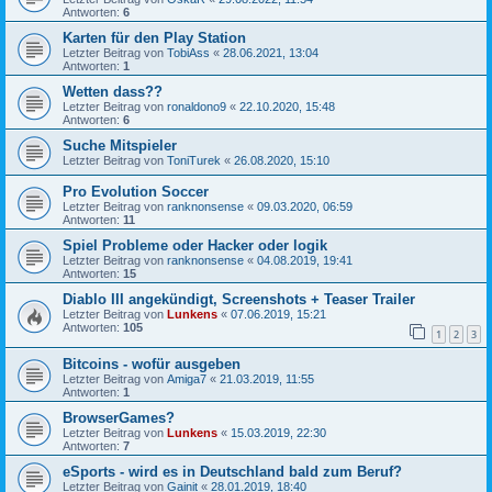
Antworten:
6
Karten für den Play Station
Letzter Beitrag von
TobiAss
«
28.06.2021, 13:04
Antworten:
1
Wetten dass??
Letzter Beitrag von
ronaldono9
«
22.10.2020, 15:48
Antworten:
6
Suche Mitspieler
Letzter Beitrag von
ToniTurek
«
26.08.2020, 15:10
Pro Evolution Soccer
Letzter Beitrag von
ranknonsense
«
09.03.2020, 06:59
Antworten:
11
Spiel Probleme oder Hacker oder logik
Letzter Beitrag von
ranknonsense
«
04.08.2019, 19:41
Antworten:
15
Diablo III angekündigt, Screenshots + Teaser Trailer
Letzter Beitrag von
Lunkens
«
07.06.2019, 15:21
Antworten:
105
1
2
3
Bitcoins - wofür ausgeben
Letzter Beitrag von
Amiga7
«
21.03.2019, 11:55
Antworten:
1
BrowserGames?
Letzter Beitrag von
Lunkens
«
15.03.2019, 22:30
Antworten:
7
eSports - wird es in Deutschland bald zum Beruf?
Letzter Beitrag von
Gainit
«
28.01.2019, 18:40