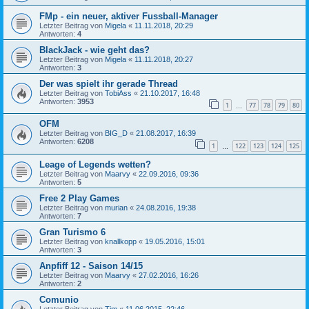
FMp - ein neuer, aktiver Fussball-Manager
Letzter Beitrag von
Migela
«
11.11.2018, 20:29
Antworten:
4
BlackJack - wie geht das?
Letzter Beitrag von
Migela
«
11.11.2018, 20:27
Antworten:
3
Der was spielt ihr gerade Thread
Letzter Beitrag von
TobiAss
«
21.10.2017, 16:48
Antworten:
3953
1
77
78
79
80
…
OFM
Letzter Beitrag von
BIG_D
«
21.08.2017, 16:39
Antworten:
6208
1
122
123
124
125
…
Leage of Legends wetten?
Letzter Beitrag von
Maarvy
«
22.09.2016, 09:36
Antworten:
5
Free 2 Play Games
Letzter Beitrag von
murian
«
24.08.2016, 19:38
Antworten:
7
Gran Turismo 6
Letzter Beitrag von
knallkopp
«
19.05.2016, 15:01
Antworten:
3
Anpfiff 12 - Saison 14/15
Letzter Beitrag von
Maarvy
«
27.02.2016, 16:26
Antworten:
2
Comunio