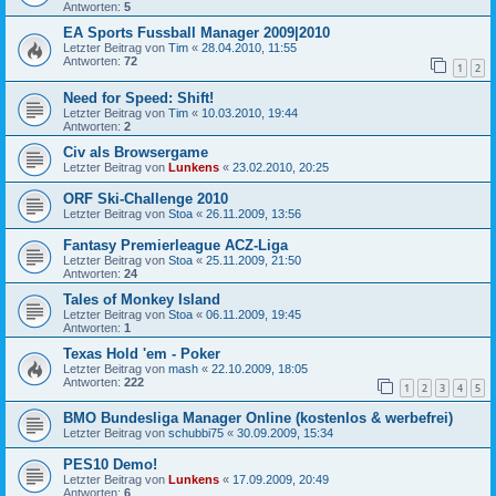
Antworten:
5
EA Sports Fussball Manager 2009|2010
Letzter Beitrag von
Tim
«
28.04.2010, 11:55
Antworten:
72
1
2
Need for Speed: Shift!
Letzter Beitrag von
Tim
«
10.03.2010, 19:44
Antworten:
2
Civ als Browsergame
Letzter Beitrag von
Lunkens
«
23.02.2010, 20:25
ORF Ski-Challenge 2010
Letzter Beitrag von
Stoa
«
26.11.2009, 13:56
Fantasy Premierleague ACZ-Liga
Letzter Beitrag von
Stoa
«
25.11.2009, 21:50
Antworten:
24
Tales of Monkey Island
Letzter Beitrag von
Stoa
«
06.11.2009, 19:45
Antworten:
1
Texas Hold 'em - Poker
Letzter Beitrag von
mash
«
22.10.2009, 18:05
Antworten:
222
1
2
3
4
5
BMO Bundesliga Manager Online (kostenlos & werbefrei)
Letzter Beitrag von
schubbi75
«
30.09.2009, 15:34
PES10 Demo!
Letzter Beitrag von
Lunkens
«
17.09.2009, 20:49
Antworten:
6