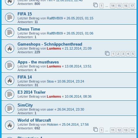
Letzter Beitrag von
Tim
«
11.06.2015, 22:46
Antworten:
800
1
14
15
16
17
…
FIFA 15
Letzter Beitrag von
RalfBVB09
«
26.05.2015, 01:15
Antworten:
11
Chess Time
Letzter Beitrag von
RalfBVB09
«
26.05.2015, 01:06
Antworten:
1
Gameshops - Schnäppchenthread
Letzter Beitrag von
Lunkens
«
21.12.2014, 21:09
Antworten:
229
1
2
3
4
5
Apps - the musthaves
Letzter Beitrag von
Lunkens
«
13.08.2014, 13:51
Antworten:
4
FIFA 14
Letzter Beitrag von
Stoa
«
10.06.2014, 23:24
Antworten:
31
E3 2014 Trailer
Letzter Beitrag von
Lunkens
«
10.06.2014, 08:36
SimCity
Letzter Beitrag von
user
«
26.04.2014, 23:30
Antworten:
1
World of Warcraft
Letzter Beitrag von
Holsten
«
25.04.2014, 17:56
Antworten:
692
1
11
12
13
14
…