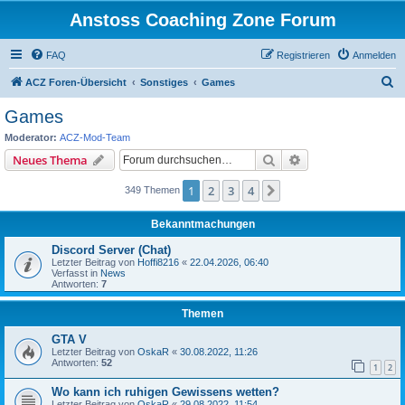
Anstoss Coaching Zone Forum
FAQ
Registrieren
Anmelden
S
ACZ Foren-Übersicht
Sonstiges
Games
u
Games
c
Moderator:
ACZ-Mod-Team
h
Suche
Erweiterte Suche
Neues Thema
e
1
2
3
4
Nächste
349 Themen
Bekanntmachungen
Discord Server (Chat)
Letzter Beitrag von
Hoffi8216
«
22.04.2026, 06:40
Verfasst in
News
Antworten:
7
Themen
GTA V
Letzter Beitrag von
OskaR
«
30.08.2022, 11:26
Antworten:
52
1
2
Wo kann ich ruhigen Gewissens wetten?
Letzter Beitrag von
OskaR
«
29.08.2022, 11:54