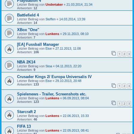
Playstation 4
Letzter Beitrag von
Undertaker
«
21.03.2014, 21:34
Antworten:
12
Battlefield 4
Letzter Beitrag von
Steffen
«
14.03.2014, 13:39
Antworten:
14
XBox "One"
Letzter Beitrag von
Lunkens
«
29.11.2013, 08:10
Antworten:
7
[EA] Fussball Manager
Letzter Beitrag von
Eise
«
27.11.2013, 11:08
Antworten:
106
1
2
3
NBA 2K14
Letzter Beitrag von
Stoa
«
04.11.2013, 22:20
Antworten:
9
Crusader Kings 2/ Europa Universalis IV
Letzter Beitrag von
Eise
«
29.10.2013, 20:48
Antworten:
133
1
2
3
Spielenews - Trailer, Screenshots etc.
Letzter Beitrag von
Lunkens
«
06.09.2013, 08:04
Antworten:
123
1
2
3
Starcraft 2
Letzter Beitrag von
Lunkens
«
22.06.2013, 15:33
Antworten:
46
FIFA 13
Letzter Beitrag von
Lunkens
«
22.05.2013, 08:41
Antworten:
81