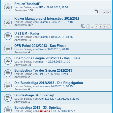
Frauen"fussball"
Letzter Beitrag von
SPA
«
29.07.2013, 11:51
Antworten:
108
1
2
3
Kicker Managerspiel Interactive 2011/2012
Letzter Beitrag von
Holsten
«
24.07.2013, 07:18
Antworten:
327
1
4
5
6
7
…
U 21 EM - Kader
Letzter Beitrag von
Holsten
«
10.06.2013, 18:36
Antworten:
17
DFB Pokal 2012/2013 - Das Finale
Letzter Beitrag von
Eise
«
30.05.2013, 20:48
Antworten:
4
Champions League 2012/2013 - Das Finale
Letzter Beitrag von
mash
«
29.05.2013, 14:30
Antworten:
36
Bundesliga-Tor der Saison 2012/2013
Letzter Beitrag von
Tim
«
27.05.2013, 18:44
Antworten:
2
Die Bundesliga 2012/2013 - Die Relgelgation
Letzter Beitrag von
Holsten
«
24.05.2013, 10:45
Antworten:
6
Bundesliage 34. Spieltag!
Letzter Beitrag von
Jack Daniels
«
18.05.2013, 21:02
Antworten:
1
Bundesliga 2013 - 33. Spieltag
Letzter Beitrag von
Lunkens
«
13.05.2013, 08:27