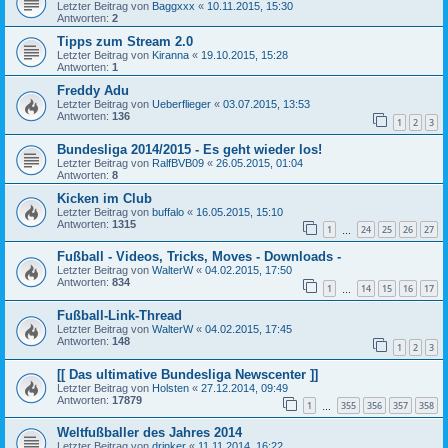
Letzter Beitrag von
Baggxxx
«
10.11.2015, 15:30
Antworten:
2
Tipps zum Stream 2.0
Letzter Beitrag von
Kiranna
«
19.10.2015, 15:28
Antworten:
1
Freddy Adu
Letzter Beitrag von
Ueberflieger
«
03.07.2015, 13:53
Antworten:
136
1
2
3
Bundesliga 2014/2015 - Es geht wieder los!
Letzter Beitrag von
RalfBVB09
«
26.05.2015, 01:04
Antworten:
8
Kicken im Club
Letzter Beitrag von
buffalo
«
16.05.2015, 15:10
Antworten:
1315
1
24
25
26
27
…
Fußball - Videos, Tricks, Moves - Downloads -
Letzter Beitrag von
WalterW
«
04.02.2015, 17:50
Antworten:
834
1
14
15
16
17
…
Fußball-Link-Thread
Letzter Beitrag von
WalterW
«
04.02.2015, 17:45
Antworten:
148
1
2
3
[[ Das ultimative Bundesliga Newscenter ]]
Letzter Beitrag von
Holsten
«
27.12.2014, 09:49
Antworten:
17879
1
355
356
357
358
…
Weltfußballer des Jahres 2014
Letzter Beitrag von
drinker
«
11.11.2014, 16:22