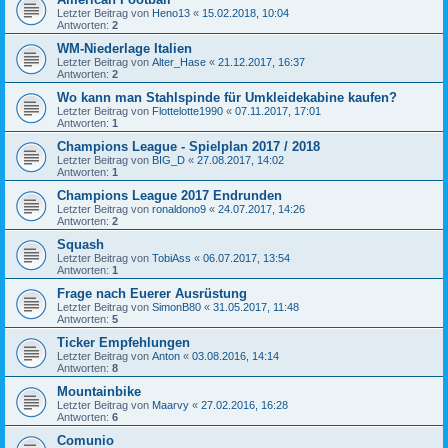
Letzter Beitrag von
Heno13
«
15.02.2018, 10:04
Antworten:
2
WM-Niederlage Italien
Letzter Beitrag von
Alter_Hase
«
21.12.2017, 16:37
Antworten:
2
​Wo kann man Stahlspinde für Umkleidekabine kaufen?
Letzter Beitrag von
Flottelotte1990
«
07.11.2017, 17:01
Antworten:
1
Champions League - Spielplan 2017 / 2018
Letzter Beitrag von
BIG_D
«
27.08.2017, 14:02
Antworten:
1
Champions League 2017 Endrunden
Letzter Beitrag von
ronaldono9
«
24.07.2017, 14:26
Antworten:
2
Squash
Letzter Beitrag von
TobiAss
«
06.07.2017, 13:54
Antworten:
1
Frage nach Euerer Ausrüstung
Letzter Beitrag von
SimonB80
«
31.05.2017, 11:48
Antworten:
5
Ticker Empfehlungen
Letzter Beitrag von
Anton
«
03.08.2016, 14:14
Antworten:
8
Mountainbike
Letzter Beitrag von
Maarvy
«
27.02.2016, 16:28
Antworten:
6
Comunio