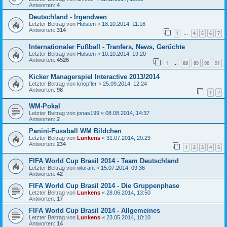
Antworten:
4
Deutschland - Irgendwen
Letzter Beitrag von
Holsten
«
18.10.2014, 11:16
Antworten:
314
1
4
5
6
7
…
Internationaler Fußball - Tranfers, News, Gerüchte
Letzter Beitrag von
Holsten
«
10.10.2014, 19:20
Antworten:
4526
1
88
89
90
91
…
Kicker Managerspiel Interactive 2013/2014
Letzter Beitrag von
knopfler
«
25.09.2014, 12:24
Antworten:
98
1
2
WM-Pokal
Letzter Beitrag von
jonas199
«
08.08.2014, 14:37
Antworten:
2
Panini-Fussball WM Bildchen
Letzter Beitrag von
Lunkens
«
31.07.2014, 20:29
Antworten:
234
1
2
3
4
5
FIFA World Cup Brasil 2014 - Team Deutschland
Letzter Beitrag von
wlorant
«
15.07.2014, 09:36
Antworten:
42
FIFA World Cup Brasil 2014 - Die Gruppenphase
Letzter Beitrag von
Lunkens
«
28.06.2014, 13:50
Antworten:
17
FIFA World Cup Brasil 2014 - Allgemeines
Letzter Beitrag von
Lunkens
«
23.05.2014, 10:10
Antworten:
14