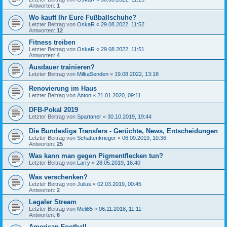
Antworten:
1
Wo kauft Ihr Eure Fußballschuhe?
Letzter Beitrag von
OskaR
«
29.08.2022, 11:52
Antworten:
12
Fitness treiben
Letzter Beitrag von
OskaR
«
29.08.2022, 11:51
Antworten:
4
Ausdauer trainieren?
Letzter Beitrag von
MilkaSenden
«
19.08.2022, 13:18
Renovierung im Haus
Letzter Beitrag von
Anton
«
21.01.2020, 09:11
DFB-Pokal 2019
Letzter Beitrag von
Spartaner
«
30.10.2019, 19:44
Die Bundesliga Transfers - Gerüchte, News, Entscheidungen
Letzter Beitrag von
Schattenkrieger
«
06.09.2019, 10:36
Antworten:
25
Was kann man gegen Pigmentflecken tun?
Letzter Beitrag von
Larry
«
28.05.2019, 16:40
Was verschenken?
Letzter Beitrag von
Julius
«
02.03.2019, 00:45
Antworten:
2
Legaler Stream
Letzter Beitrag von
Meli85
«
06.11.2018, 11:11
Antworten:
6
American Football