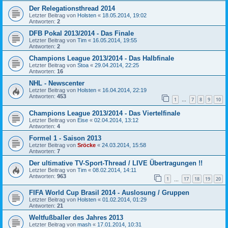
Der Relegationsthread 2014
Letzter Beitrag von
Holsten
«
18.05.2014, 19:02
Antworten:
2
DFB Pokal 2013/2014 - Das Finale
Letzter Beitrag von
Tim
«
16.05.2014, 19:55
Antworten:
2
Champions League 2013/2014 - Das Halbfinale
Letzter Beitrag von
Stoa
«
29.04.2014, 22:25
Antworten:
16
NHL - Newscenter
Letzter Beitrag von
Holsten
«
16.04.2014, 22:19
Antworten:
453
1
7
8
9
10
…
Champions League 2013/2014 - Das Viertelfinale
Letzter Beitrag von
Eise
«
02.04.2014, 13:12
Antworten:
4
Formel 1 - Saison 2013
Letzter Beitrag von
Sröcke
«
24.03.2014, 15:58
Antworten:
7
Der ultimative TV-Sport-Thread / LIVE Übertragungen !!
Letzter Beitrag von
Tim
«
08.02.2014, 14:11
Antworten:
963
1
17
18
19
20
…
FIFA World Cup Brasil 2014 - Auslosung / Gruppen
Letzter Beitrag von
Holsten
«
01.02.2014, 01:29
Antworten:
21
Weltfußballer des Jahres 2013
Letzter Beitrag von
mash
«
17.01.2014, 10:31