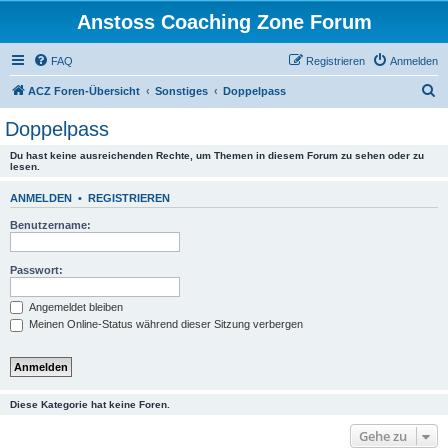
Anstoss Coaching Zone Forum
FAQ
Registrieren
Anmelden
S
ACZ Foren-Übersicht
Sonstiges
Doppelpass
u
Doppelpass
c
Du hast keine ausreichenden Rechte, um Themen in diesem Forum zu sehen oder zu
h
lesen.
e
ANMELDEN
•
REGISTRIEREN
Benutzername:
Passwort:
Angemeldet bleiben
Meinen Online-Status während dieser Sitzung verbergen
Diese Kategorie hat keine Foren.
Gehe zu