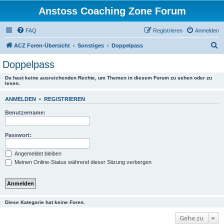
Anstoss Coaching Zone Forum
FAQ
Registrieren
Anmelden
S
ACZ Foren-Übersicht
Sonstiges
Doppelpass
u
Doppelpass
c
Du hast keine ausreichenden Rechte, um Themen in diesem Forum zu sehen oder zu
h
lesen.
e
ANMELDEN
•
REGISTRIEREN
Benutzername:
Passwort:
Angemeldet bleiben
Meinen Online-Status während dieser Sitzung verbergen
Diese Kategorie hat keine Foren.
Gehe zu