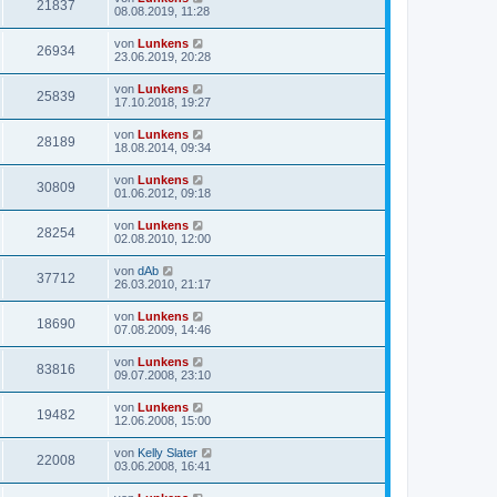
21837
08.08.2019, 11:28
von
Lunkens
26934
23.06.2019, 20:28
von
Lunkens
25839
17.10.2018, 19:27
von
Lunkens
28189
18.08.2014, 09:34
von
Lunkens
30809
01.06.2012, 09:18
von
Lunkens
28254
02.08.2010, 12:00
von
dAb
37712
26.03.2010, 21:17
von
Lunkens
18690
07.08.2009, 14:46
von
Lunkens
83816
09.07.2008, 23:10
von
Lunkens
19482
12.06.2008, 15:00
von
Kelly Slater
22008
03.06.2008, 16:41