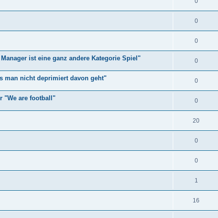
0
0
0
Manager ist eine ganz andere Kategorie Spiel"
0
ss man nicht deprimiert davon geht"
0
r "We are football"
0
20
0
0
1
16