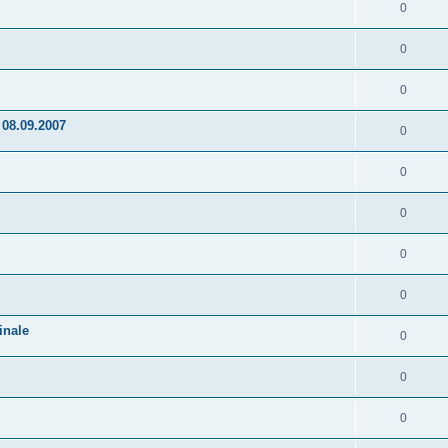
0
0
0
 08.09.2007
0
0
0
0
0
inale
0
0
0