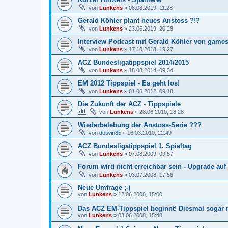
von
Lunkens
»
08.08.2019, 11:28
Gerald Köhler plant neues Anstoss ?!?
von
Lunkens
»
23.06.2019, 20:28
Interview Podcast mit Gerald Köhler von gamesp
von
Lunkens
»
17.10.2018, 19:27
ACZ Bundesligatippspiel 2014/2015
von
Lunkens
»
18.08.2014, 09:34
EM 2012 Tippspiel - Es geht los!
von
Lunkens
»
01.06.2012, 09:18
Die Zukunft der ACZ - Tippspiele
von
Lunkens
»
28.06.2010, 18:28
Wiederbelebung der Anstoss-Serie ???
von
dotwin85
»
16.03.2010, 22:49
ACZ Bundesligatippspiel 1. Spieltag
von
Lunkens
»
07.08.2009, 09:57
Forum wird nicht erreichbar sein - Upgrade au
von
Lunkens
»
03.07.2008, 17:56
Neue Umfrage ;-)
von
Lunkens
»
12.06.2008, 15:00
Das ACZ EM-Tippspiel beginnt! Diesmal sogar mi
von
Lunkens
»
03.06.2008, 15:48