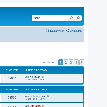
Suche
Erweiterte Suche
Registrieren
Anmelden
1
2
3
4
Nächste
346 Themen
ZUGRIFFE
LETZTER BEITRAG
von
Hoffi8216
62614
22.04.2026, 06:40
ZUGRIFFE
LETZTER BEITRAG
von
ranknonsense
53590
23.01.2025, 23:21
von
Lunkens