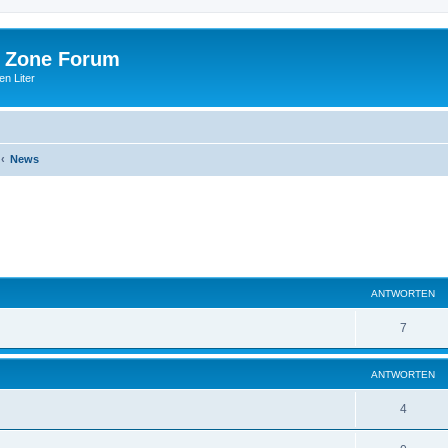
 Zone Forum
n Liter
News
eiterte Suche
ANTWORTEN
7
ANTWORTEN
4