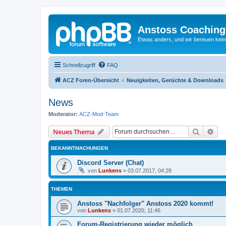
Anstoss Coaching
Etwas anders, und wir bereuen keine
Schnellzugriff
FAQ
ACZ Foren-Übersicht
Neuigkeiten, Gerüchte & Downloads
News
Moderator:
ACZ-Mod-Team
Suche
Erw
Neues Thema
BEKANNTMACHUNGEN
Discord Server (Chat)
von
Lunkens
»
03.07.2017, 04:28
THEMEN
Anstoss "Nachfolger" Anstoss 2020 kommt!
von
Lunkens
»
01.07.2020, 11:46
Forum-Registrierung wieder möglich