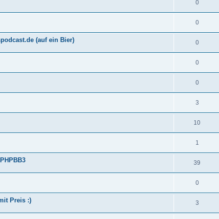
0
0
odcast.de (auf ein Bier)
0
0
0
3
10
1
f PHPBB3
39
0
t Preis :)
3