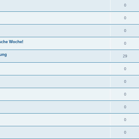
0
0
0
ische Woche!
0
lung
29
0
0
0
0
0
0