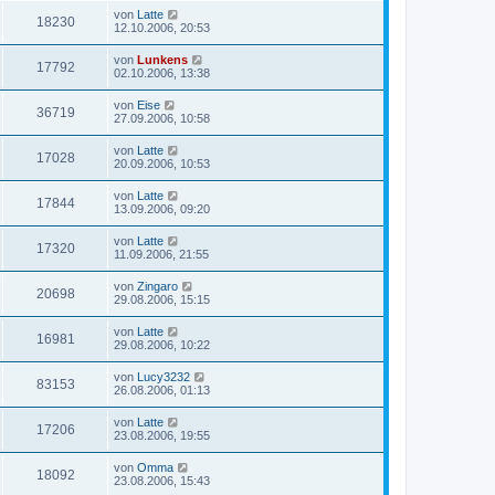
von
Latte
18230
12.10.2006, 20:53
von
Lunkens
17792
02.10.2006, 13:38
von
Eise
36719
27.09.2006, 10:58
von
Latte
17028
20.09.2006, 10:53
von
Latte
17844
13.09.2006, 09:20
von
Latte
17320
11.09.2006, 21:55
von
Zingaro
20698
29.08.2006, 15:15
von
Latte
16981
29.08.2006, 10:22
von
Lucy3232
83153
26.08.2006, 01:13
von
Latte
17206
23.08.2006, 19:55
von
Omma
18092
23.08.2006, 15:43