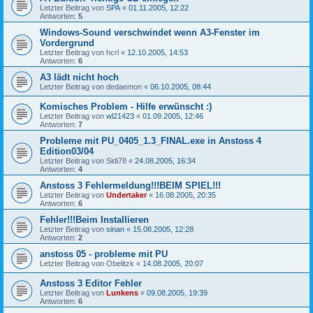
Letzter Beitrag von
SPA
«
01.11.2005, 12:22
Antworten:
5
Windows-Sound verschwindet wenn A3-Fenster im
Vordergrund
Letzter Beitrag von
hcrl
«
12.10.2005, 14:53
Antworten:
6
A3 lädt nicht hoch
Letzter Beitrag von
dedaemon
«
06.10.2005, 08:44
Komisches Problem - Hilfe erwünscht :)
Letzter Beitrag von
wl21423
«
01.09.2005, 12:46
Antworten:
7
Probleme mit PU_0405_1.3_FINAL.exe in Anstoss 4
Edition03/04
Letzter Beitrag von
Sidi78
«
24.08.2005, 16:34
Antworten:
4
Anstoss 3 Fehlermeldung!!!BEIM SPIEL!!!
Letzter Beitrag von
Undertaker
«
16.08.2005, 20:35
Antworten:
6
Fehler!!!Beim Installieren
Letzter Beitrag von
sinan
«
15.08.2005, 12:28
Antworten:
2
anstoss 05 - probleme mit PU
Letzter Beitrag von
Obelitzk
«
14.08.2005, 20:07
Anstoss 3 Editor Fehler
Letzter Beitrag von
Lunkens
«
09.08.2005, 19:39
Antworten:
6