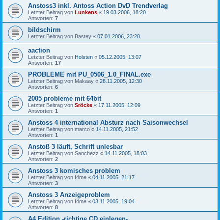
Anstoss3 inkl. Antoss Action DvD Trendverlag
Letzter Beitrag von
Lunkens
«
19.03.2006, 18:20
Antworten:
7
bildschirm
Letzter Beitrag von
Bastey
«
07.01.2006, 23:28
aaction
Letzter Beitrag von
Holsten
«
05.12.2005, 13:07
Antworten:
17
PROBLEME mit PU_0506_1.0_FINAL.exe
Letzter Beitrag von
Makaay
«
28.11.2005, 12:30
Antworten:
6
2005 probleme mit 64bit
Letzter Beitrag von
Sröcke
«
17.11.2005, 12:09
Antworten:
1
Anstoss 4 international Absturz nach Saisonwechsel
Letzter Beitrag von
marco
«
14.11.2005, 21:52
Antworten:
1
Anstoß 3 läuft, Schrift unlesbar
Letzter Beitrag von
Sanchezz
«
14.11.2005, 18:03
Antworten:
2
Anstoss 3 komisches problem
Letzter Beitrag von
f4me
«
04.11.2005, 21:17
Antworten:
3
Anstoss 3 Anzeigeproblem
Letzter Beitrag von
f4me
«
03.11.2005, 19:04
Antworten:
8
A4 Edition -richtige CD einlegen-