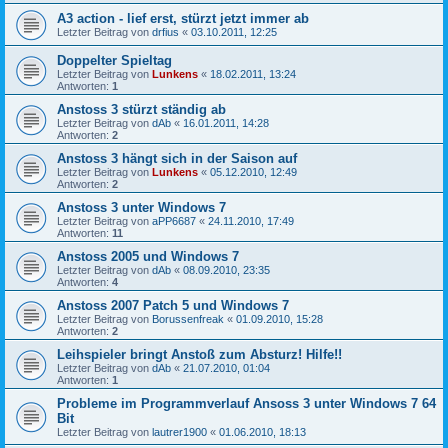
A3 action - lief erst, stürzt jetzt immer ab
Letzter Beitrag von
drfius
«
03.10.2011, 12:25
Doppelter Spieltag
Letzter Beitrag von
Lunkens
«
18.02.2011, 13:24
Antworten:
1
Anstoss 3 stürzt ständig ab
Letzter Beitrag von
dAb
«
16.01.2011, 14:28
Antworten:
2
Anstoss 3 hängt sich in der Saison auf
Letzter Beitrag von
Lunkens
«
05.12.2010, 12:49
Antworten:
2
Anstoss 3 unter Windows 7
Letzter Beitrag von
aPP6687
«
24.11.2010, 17:49
Antworten:
11
Anstoss 2005 und Windows 7
Letzter Beitrag von
dAb
«
08.09.2010, 23:35
Antworten:
4
Anstoss 2007 Patch 5 und Windows 7
Letzter Beitrag von
Borussenfreak
«
01.09.2010, 15:28
Antworten:
2
Leihspieler bringt Anstoß zum Absturz! Hilfe!!
Letzter Beitrag von
dAb
«
21.07.2010, 01:04
Antworten:
1
Probleme im Programmverlauf Ansoss 3 unter Windows 7 64
Bit
Letzter Beitrag von
lautrer1900
«
01.06.2010, 18:13