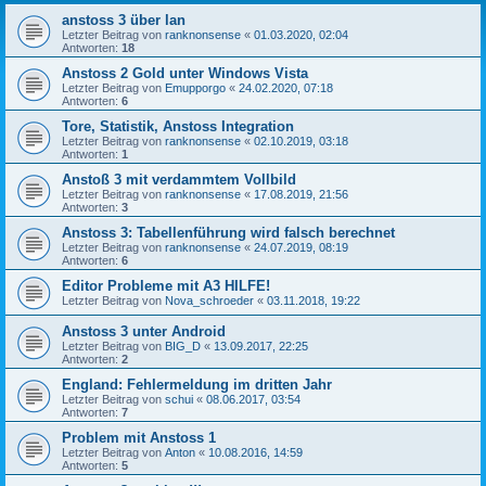
anstoss 3 über lan
Letzter Beitrag von
ranknonsense
«
01.03.2020, 02:04
Antworten:
18
Anstoss 2 Gold unter Windows Vista
Letzter Beitrag von
Emupporgo
«
24.02.2020, 07:18
Antworten:
6
Tore, Statistik, Anstoss Integration
Letzter Beitrag von
ranknonsense
«
02.10.2019, 03:18
Antworten:
1
Anstoß 3 mit verdammtem Vollbild
Letzter Beitrag von
ranknonsense
«
17.08.2019, 21:56
Antworten:
3
Anstoss 3: Tabellenführung wird falsch berechnet
Letzter Beitrag von
ranknonsense
«
24.07.2019, 08:19
Antworten:
6
Editor Probleme mit A3 HILFE!
Letzter Beitrag von
Nova_schroeder
«
03.11.2018, 19:22
Anstoss 3 unter Android
Letzter Beitrag von
BIG_D
«
13.09.2017, 22:25
Antworten:
2
England: Fehlermeldung im dritten Jahr
Letzter Beitrag von
schui
«
08.06.2017, 03:54
Antworten:
7
Problem mit Anstoss 1
Letzter Beitrag von
Anton
«
10.08.2016, 14:59
Antworten:
5