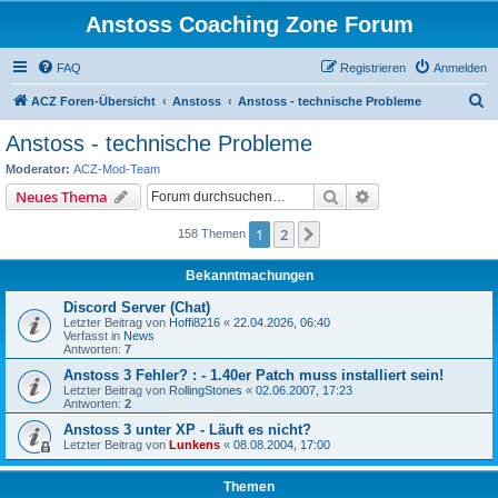
Anstoss Coaching Zone Forum
FAQ
Registrieren
Anmelden
S
ACZ Foren-Übersicht
Anstoss
Anstoss - technische Probleme
u
Anstoss - technische Probleme
c
Moderator:
ACZ-Mod-Team
h
Suche
Erweiterte Suche
Neues Thema
e
1
2
Nächste
158 Themen
Bekanntmachungen
Discord Server (Chat)
Letzter Beitrag von
Hoffi8216
«
22.04.2026, 06:40
Verfasst in
News
Antworten:
7
Anstoss 3 Fehler? : - 1.40er Patch muss installiert sein!
Letzter Beitrag von
RollingStones
«
02.06.2007, 17:23
Antworten:
2
Anstoss 3 unter XP - Läuft es nicht?
Letzter Beitrag von
Lunkens
«
08.08.2004, 17:00
Themen