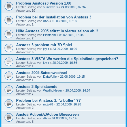
Problem Anstoss3 Version 1.00
Letzter Beitrag von
susem913
«
24.03.2010, 02:34
Antworten:
10
Problem bei der Installation von Anstoss 3
Letzter Beitrag von
dAb
«
10.03.2010, 16:18
Antworten:
1
Hilfe Anstoss 2005 stürzt in vierter saison ab!!!
Letzter Beitrag von
Plantschi
«
03.02.2010, 18:44
Antworten:
2
Anstoss 3 problem mit 3D Spiel
Letzter Beitrag von
jay-t
«
23.09.2009, 18:29
Antworten:
5
Anstoss 3 VISTA Wo werden die Spielstände gespeichert?
Letzter Beitrag von
jay-t
«
20.09.2009, 16:56
Antworten:
1
Anstoss 2005 Saisonwechsel
Letzter Beitrag von
DaftWullie
«
21.08.2009, 19:15
Antworten:
1
Anstoss 3 Spielstaende
Letzter Beitrag von
Waldhof4ever
«
29.04.2009, 14:54
Antworten:
7
Problem bei Anstoss 3: "z-buffer" ??
Letzter Beitrag von
mojo78
«
22.04.2009, 16:28
Antworten:
2
Anstoß Action/A3Action Bluescreen
Letzter Beitrag von
dAb
«
01.03.2009, 19:14
Antworten:
5