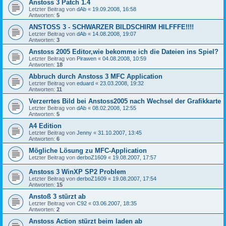
Anstoss 3 Patch 1.4
Letzter Beitrag von
dAb
«
19.09.2008, 16:58
Antworten:
5
ANSTOSS 3 - SCHWARZER BILDSCHIRM HILFFFE!!!!
Letzter Beitrag von
dAb
«
14.08.2008, 19:07
Antworten:
3
Anstoss 2005 Editor,wie bekomme ich die Dateien ins Spiel?
Letzter Beitrag von
Pirawen
«
04.08.2008, 10:59
Antworten:
18
Abbruch durch Anstoss 3 MFC Application
Letzter Beitrag von
eduard
«
23.03.2008, 19:32
Antworten:
11
Verzerrtes Bild bei Anstoss2005 nach Wechsel der Grafikkarte
Letzter Beitrag von
dAb
«
08.02.2008, 12:55
Antworten:
5
A4 Edition
Letzter Beitrag von
Jenny
«
31.10.2007, 13:45
Antworten:
6
Mögliche Lösung zu MFC-Application
Letzter Beitrag von
derboZ1609
«
19.08.2007, 17:57
Anstoss 3 WinXP SP2 Problem
Letzter Beitrag von
derboZ1609
«
19.08.2007, 17:54
Antworten:
15
Anstoß 3 stürzt ab
Letzter Beitrag von
C92
«
03.06.2007, 18:35
Antworten:
2
Anstoss Action stürzt beim laden ab