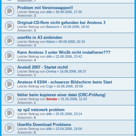
Antworten:
7
Problem mit Vereinswappen!!
Letzter Beitrag von
dAb
«
30.09.2006, 17:35
Antworten:
3
Original-CD-Rom nicht gefunden bei Anstoss 3
Letzter Beitrag von
Beansch
«
18.09.2006, 19:42
Antworten:
3
userfile in A3 einbinden
Letzter Beitrag von
Kidoni
«
06.09.2006, 02:16
Antworten:
3
Kann Anstoss 3 unter Win2k nicht installieren???
Letzter Beitrag von
dAb
«
22.08.2006, 23:42
Antworten:
4
Anstoß 2007 - Startet nicht!
Letzter Beitrag von
Omma
«
16.08.2006, 06:37
Antworten:
1
Anstoss 4 03/04 - schwarzer Bildschirm beim Start
Letzter Beitrag von
Cujo
«
16.06.2006, 20:58
fehler beim kopieren einer datei (CRC-Prüfung)
Letzter Beitrag von
Sröcke
«
31.05.2006, 11:53
Antworten:
1
xp sp2 netzwerk problem
Letzter Beitrag von
dAb
«
25.05.2006, 23:14
Antworten:
6
Userfile Download Probleme
Letzter Beitrag von
dAb
«
23.04.2006, 19:04
Antworten:
5