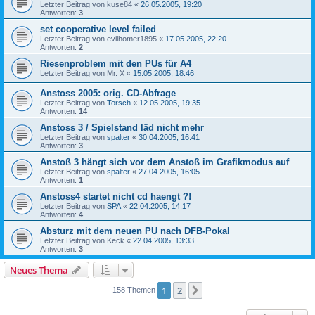
Letzter Beitrag von
kuse84
«
26.05.2005, 19:20
Antworten:
3
set cooperative level failed
Letzter Beitrag von
evilhomer1895
«
17.05.2005, 22:20
Antworten:
2
Riesenproblem mit den PUs für A4
Letzter Beitrag von
Mr. X
«
15.05.2005, 18:46
Anstoss 2005: orig. CD-Abfrage
Letzter Beitrag von
Torsch
«
12.05.2005, 19:35
Antworten:
14
Anstoss 3 / Spielstand läd nicht mehr
Letzter Beitrag von
spalter
«
30.04.2005, 16:41
Antworten:
3
Anstoß 3 hängt sich vor dem Anstoß im Grafikmodus auf
Letzter Beitrag von
spalter
«
27.04.2005, 16:05
Antworten:
1
Anstoss4 startet nicht cd haengt ?!
Letzter Beitrag von
SPA
«
22.04.2005, 14:17
Antworten:
4
Absturz mit dem neuen PU nach DFB-Pokal
Letzter Beitrag von
Keck
«
22.04.2005, 13:33
Antworten:
3
Neues Thema
1
2
Nächste
158 Themen