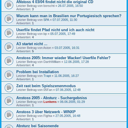
ANstoss 4 03/04 findet nicht die original CD
Letzter Beitrag von
borschti
«
26.07.2005, 16:50
Antworten:
3
Warum kann man in Brasilien nur Portugiesisch sprechen?
Letzter Beitrag von
SPA
«
07.07.2005, 11:30
Antworten:
1
Userfile findet Pfad nicht und ich auch nicht
Letzter Beitrag von
bp
«
05.07.2005, 17:49
Antworten:
4
A3 startet nicht ...
Letzter Beitrag von
Aston
«
03.07.2005, 16:31
Antworten:
5
Anstoss 2005: Immer wieder Wacker! Userfile Fehler?
Letzter Beitrag von
DarthWilliam
«
12.06.2005, 17:28
Antworten:
4
Problem bei Installation
Letzter Beitrag von
Trapt
«
11.06.2005, 16:27
Antworten:
1
Zeit rast beim Spielszenenmodus
Letzter Beitrag von
05Fan
«
07.06.2005, 12:48
Anstoss 2005 - Absturz - Suchergebniss
Letzter Beitrag von
Lunkens
«
06.06.2005, 01:29
Antworten:
1
Anstoss 3 über Netzwerk - WINXP
Letzter Beitrag von
Fighta
«
27.05.2005, 16:48
Antworten:
1
Absturz bei Saisonende