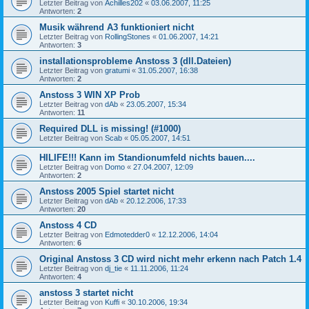
Letzter Beitrag von
Achilles202
«
03.06.2007, 11:25
Antworten:
2
Musik während A3 funktioniert nicht
Letzter Beitrag von
RollingStones
«
01.06.2007, 14:21
Antworten:
3
installationsprobleme Anstoss 3 (dll.Dateien)
Letzter Beitrag von
gratumi
«
31.05.2007, 16:38
Antworten:
2
Anstoss 3 WIN XP Prob
Letzter Beitrag von
dAb
«
23.05.2007, 15:34
Antworten:
11
Required DLL is missing! (#1000)
Letzter Beitrag von
Scab
«
05.05.2007, 14:51
HILIFE!!! Kann im Standionumfeld nichts bauen....
Letzter Beitrag von
Domo
«
27.04.2007, 12:09
Antworten:
2
Anstoss 2005 Spiel startet nicht
Letzter Beitrag von
dAb
«
20.12.2006, 17:33
Antworten:
20
Anstoss 4 CD
Letzter Beitrag von
Edmotedder0
«
12.12.2006, 14:04
Antworten:
6
Original Anstoss 3 CD wird nicht mehr erkenn nach Patch 1.4
Letzter Beitrag von
dj_tie
«
11.11.2006, 11:24
Antworten:
4
anstoss 3 startet nicht
Letzter Beitrag von
Kuffi
«
30.10.2006, 19:34