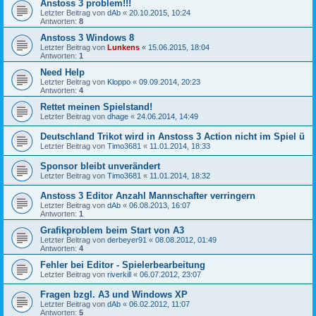
Anstoss 3 problem!!!
Letzter Beitrag von
dAb
«
20.10.2015, 10:24
Antworten:
8
Anstoss 3 Windows 8
Letzter Beitrag von
Lunkens
«
15.06.2015, 18:04
Antworten:
1
Need Help
Letzter Beitrag von
Kloppo
«
09.09.2014, 20:23
Antworten:
4
Rettet meinen Spielstand!
Letzter Beitrag von
dhage
«
24.06.2014, 14:49
Deutschland Trikot wird in Anstoss 3 Action nicht im Spiel ü
Letzter Beitrag von
Timo3681
«
11.01.2014, 18:33
Sponsor bleibt unverändert
Letzter Beitrag von
Timo3681
«
11.01.2014, 18:32
Anstoss 3 Editor Anzahl Mannschafter verringern
Letzter Beitrag von
dAb
«
06.08.2013, 16:07
Antworten:
1
Grafikproblem beim Start von A3
Letzter Beitrag von
derbeyer91
«
08.08.2012, 01:49
Antworten:
4
Fehler bei Editor - Spielerbearbeitung
Letzter Beitrag von
riverkill
«
06.07.2012, 23:07
Fragen bzgl. A3 und Windows XP
Letzter Beitrag von
dAb
«
06.02.2012, 11:07
Antworten:
5