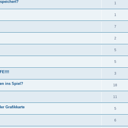
speichert?
1
1
7
2
5
5
E!!!!
3
en ins Spiel?
18
11
er Grafikkarte
5
6