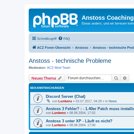
Anstoss Coaching
Etwas anders, und wir bereuen keine
Schnellzugriff
FAQ
ACZ Foren-Übersicht
Anstoss
Anstoss - technische Pro
Anstoss - technische Probleme
Moderator:
ACZ-Mod-Team
Suche
Erw
Neues Thema
BEKANNTMACHUNGEN
Discord Server (Chat)
von
Lunkens
»
03.07.2017, 04:28
» in
News
Anstoss 3 Fehler? : - 1.40er Patch muss installie
von
Lunkens
»
08.08.2004, 17:02
Anstoss 3 unter XP - Läuft es nicht?
von
Lunkens
»
08.08.2004, 17:00