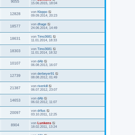
9055
15.06.2015, 18:04
von
Kloppo
12828
09.09.2014, 20:23
von
dhage
18577
24.06.2014, 14:49
von
Timo3681
18631
11.01.2014, 18:33
von
Timo3681
18303
11.01.2014, 18:32
von
dAb
10107
06.08.2013, 16:07
von
derbeyer91
12739
08.08.2012, 01:49
von
riverkill
21387
06.07.2012, 23:07
von
dAb
14653
06.02.2012, 11:07
von
drfius
20097
03.10.2011, 12:25
von
Lunkens
8904
18.02.2011, 13:24