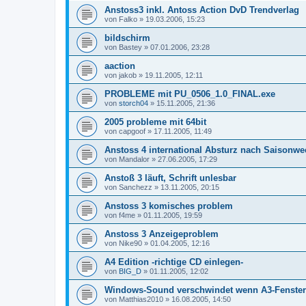
Anstoss3 inkl. Antoss Action DvD Trendverlag
von
Falko
»
19.03.2006, 15:23
bildschirm
von
Bastey
»
07.01.2006, 23:28
aaction
von
jakob
»
19.11.2005, 12:11
PROBLEME mit PU_0506_1.0_FINAL.exe
von
storch04
»
15.11.2005, 21:36
2005 probleme mit 64bit
von
capgoof
»
17.11.2005, 11:49
Anstoss 4 international Absturz nach Saisonwe
von
Mandalor
»
27.06.2005, 17:29
Anstoß 3 läuft, Schrift unlesbar
von
Sanchezz
»
13.11.2005, 20:15
Anstoss 3 komisches problem
von
f4me
»
01.11.2005, 19:59
Anstoss 3 Anzeigeproblem
von
Nike90
»
01.04.2005, 12:16
A4 Edition -richtige CD einlegen-
von
BIG_D
»
01.11.2005, 12:02
Windows-Sound verschwindet wenn A3-Fenster
von
Matthias2010
»
16.08.2005, 14:50