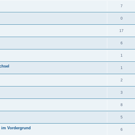
7
0
17
6
1
chsel
1
2
3
8
5
 im Vordergrund
6