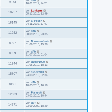
von
dAb
9373
16.01.2011, 14:28
von
Lunkens
10757
05.12.2010, 12:49
von
aPP6687
18145
24.11.2010, 17:49
von
dAb
11252
08.09.2010, 23:35
von
Borussenfreak
8997
01.09.2010, 15:28
von
dAb
8859
21.07.2010, 01:04
von
lautrer1900
11944
01.06.2010, 18:13
von
susem913
15807
24.03.2010, 02:34
von
dAb
8191
10.03.2010, 16:18
von
Plantschi
12683
03.02.2010, 18:44
von
jay-t
14271
23.09.2009, 18:29