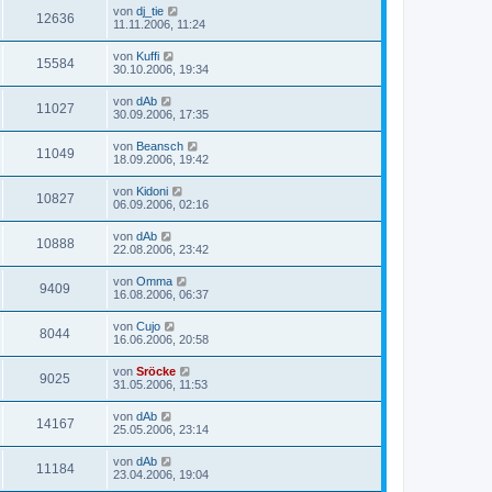
von
dj_tie
12636
11.11.2006, 11:24
von
Kuffi
15584
30.10.2006, 19:34
von
dAb
11027
30.09.2006, 17:35
von
Beansch
11049
18.09.2006, 19:42
von
Kidoni
10827
06.09.2006, 02:16
von
dAb
10888
22.08.2006, 23:42
von
Omma
9409
16.08.2006, 06:37
von
Cujo
8044
16.06.2006, 20:58
von
Sröcke
9025
31.05.2006, 11:53
von
dAb
14167
25.05.2006, 23:14
von
dAb
11184
23.04.2006, 19:04