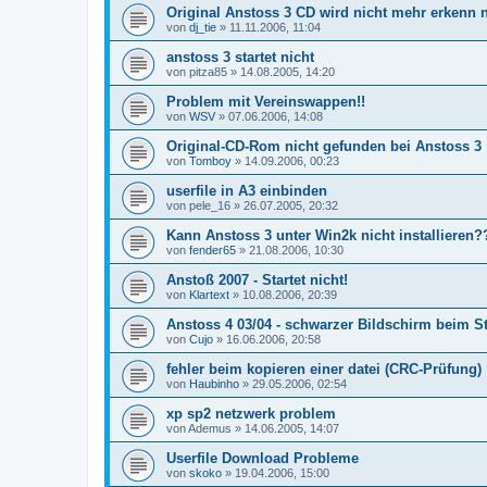
Original Anstoss 3 CD wird nicht mehr erkenn 
von
dj_tie
»
11.11.2006, 11:04
anstoss 3 startet nicht
von
pitza85
»
14.08.2005, 14:20
Problem mit Vereinswappen!!
von
WSV
»
07.06.2006, 14:08
Original-CD-Rom nicht gefunden bei Anstoss 3
von
Tomboy
»
14.09.2006, 00:23
userfile in A3 einbinden
von
pele_16
»
26.07.2005, 20:32
Kann Anstoss 3 unter Win2k nicht installieren?
von
fender65
»
21.08.2006, 10:30
Anstoß 2007 - Startet nicht!
von
Klartext
»
10.08.2006, 20:39
Anstoss 4 03/04 - schwarzer Bildschirm beim St
von
Cujo
»
16.06.2006, 20:58
fehler beim kopieren einer datei (CRC-Prüfung)
von
Haubinho
»
29.05.2006, 02:54
xp sp2 netzwerk problem
von
Ademus
»
14.06.2005, 14:07
Userfile Download Probleme
von
skoko
»
19.04.2006, 15:00