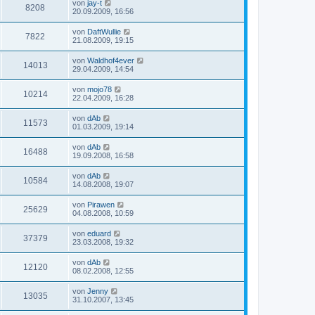
von
jay-t
8208
20.09.2009, 16:56
von
DaftWullie
7822
21.08.2009, 19:15
von
Waldhof4ever
14013
29.04.2009, 14:54
von
mojo78
10214
22.04.2009, 16:28
von
dAb
11573
01.03.2009, 19:14
von
dAb
16488
19.09.2008, 16:58
von
dAb
10584
14.08.2008, 19:07
von
Pirawen
25629
04.08.2008, 10:59
von
eduard
37379
23.03.2008, 19:32
von
dAb
12120
08.02.2008, 12:55
von
Jenny
13035
31.10.2007, 13:45