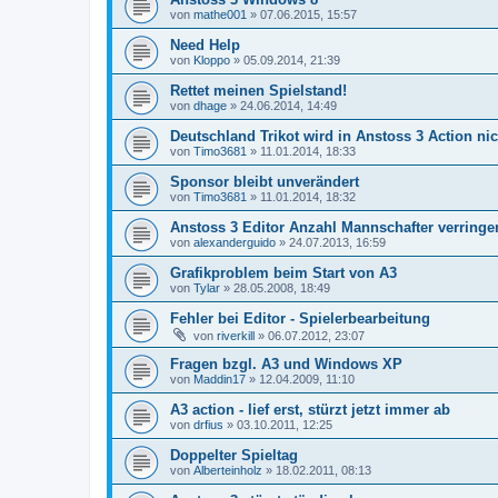
von
mathe001
»
07.06.2015, 15:57
Need Help
von
Kloppo
»
05.09.2014, 21:39
Rettet meinen Spielstand!
von
dhage
»
24.06.2014, 14:49
Deutschland Trikot wird in Anstoss 3 Action nic
von
Timo3681
»
11.01.2014, 18:33
Sponsor bleibt unverändert
von
Timo3681
»
11.01.2014, 18:32
Anstoss 3 Editor Anzahl Mannschafter verringe
von
alexanderguido
»
24.07.2013, 16:59
Grafikproblem beim Start von A3
von
Tylar
»
28.05.2008, 18:49
Fehler bei Editor - Spielerbearbeitung
von
riverkill
»
06.07.2012, 23:07
Fragen bzgl. A3 und Windows XP
von
Maddin17
»
12.04.2009, 11:10
A3 action - lief erst, stürzt jetzt immer ab
von
drfius
»
03.10.2011, 12:25
Doppelter Spieltag
von
Alberteinholz
»
18.02.2011, 08:13