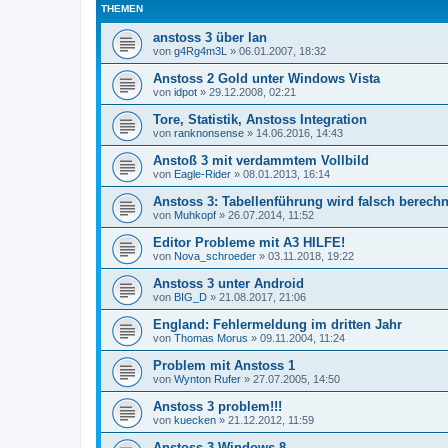
THEMEN
anstoss 3 über lan
von
g4Rg4m3L
»
06.01.2007, 18:32
Anstoss 2 Gold unter Windows Vista
von
idpot
»
29.12.2008, 02:21
Tore, Statistik, Anstoss Integration
von
ranknonsense
»
14.06.2016, 14:43
Anstoß 3 mit verdammtem Vollbild
von
Eagle-Rider
»
08.01.2013, 16:14
Anstoss 3: Tabellenführung wird falsch berechn
von
Muhkopf
»
26.07.2014, 11:52
Editor Probleme mit A3 HILFE!
von
Nova_schroeder
»
03.11.2018, 19:22
Anstoss 3 unter Android
von
BIG_D
»
21.08.2017, 21:06
England: Fehlermeldung im dritten Jahr
von
Thomas Morus
»
09.11.2004, 11:24
Problem mit Anstoss 1
von
Wynton Rufer
»
27.07.2005, 14:50
Anstoss 3 problem!!!
von
kuecken
»
21.12.2012, 11:59
Anstoss 3 Windows 8