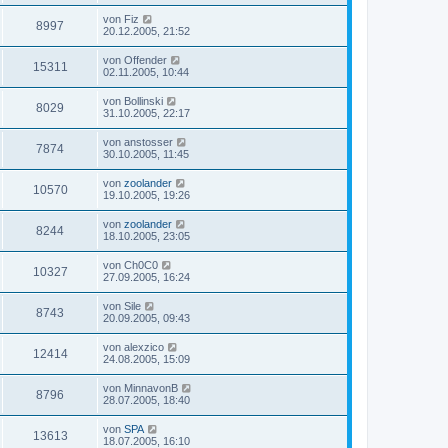
von
Fiz
8997
20.12.2005, 21:52
von
Offender
15311
02.11.2005, 10:44
von
Bollinski
8029
31.10.2005, 22:17
von
anstosser
7874
30.10.2005, 11:45
von
zoolander
10570
19.10.2005, 19:26
von
zoolander
8244
18.10.2005, 23:05
von
Ch0C0
10327
27.09.2005, 16:24
von
Sile
8743
20.09.2005, 09:43
von
alexzico
12414
24.08.2005, 15:09
von
MinnavonB
8796
28.07.2005, 18:40
von
SPA
13613
18.07.2005, 16:10