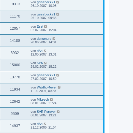
von
geissbock71
19313
26.10.2007, 10:08
von
geissbock71
11170
26.10.2007, 09:36
von
Esel
12057
02.07.2007, 15:04
von
densmore
14108
20.06.2007, 14:31
von
dAb
8932
12.05.2007, 13:31
von
SPA
15000
28.02.2007, 18:22
von
geissbock71
13778
27.02.2007, 10:50
von
Waldhof4ever
11934
11.02.2007, 00:38
von
Mikesch
12642
08.01.2007, 21:24
von
SVR Forever
9509
08.01.2007, 13:21
von
dAb
14937
21.12.2006, 21:54