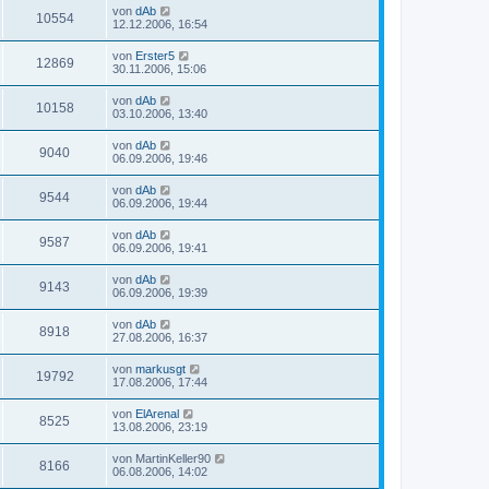
von
dAb
10554
12.12.2006, 16:54
von
Erster5
12869
30.11.2006, 15:06
von
dAb
10158
03.10.2006, 13:40
von
dAb
9040
06.09.2006, 19:46
von
dAb
9544
06.09.2006, 19:44
von
dAb
9587
06.09.2006, 19:41
von
dAb
9143
06.09.2006, 19:39
von
dAb
8918
27.08.2006, 16:37
von
markusgt
19792
17.08.2006, 17:44
von
ElArenal
8525
13.08.2006, 23:19
von
MartinKeller90
8166
06.08.2006, 14:02