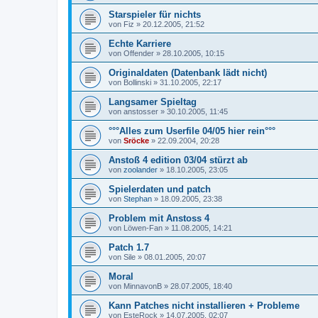
Starspieler für nichts
von
Fiz
»
20.12.2005, 21:52
Echte Karriere
von
Offender
»
28.10.2005, 10:15
Originaldaten (Datenbank lädt nicht)
von
Bollinski
»
31.10.2005, 22:17
Langsamer Spieltag
von
anstosser
»
30.10.2005, 11:45
°°°Alles zum Userfile 04/05 hier rein°°°
von
Sröcke
»
22.09.2004, 20:28
Anstoß 4 edition 03/04 stürzt ab
von
zoolander
»
18.10.2005, 23:05
Spielerdaten und patch
von
Stephan
»
18.09.2005, 23:38
Problem mit Anstoss 4
von
Löwen-Fan
»
11.08.2005, 14:21
Patch 1.7
von
Sile
»
08.01.2005, 20:07
Moral
von
MinnavonB
»
28.07.2005, 18:40
Kann Patches nicht installieren + Probleme
von
EsteRock
»
14.07.2005, 02:07