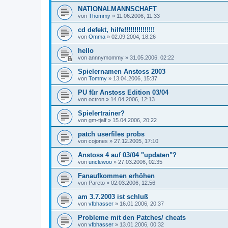
NATIONALMANNSCHAFT
von
Thommy
»
11.06.2006, 11:33
cd defekt, hilfe!!!!!!!!!!!!!!!
von
Omma
»
02.09.2004, 18:26
hello
von
annnymommy
»
31.05.2006, 02:22
Spielernamen Anstoss 2003
von
Tommy
»
13.04.2006, 15:37
PU für Anstoss Edition 03/04
von
octron
»
14.04.2006, 12:13
Spielertrainer?
von
gm-tjalf
»
15.04.2006, 20:22
patch userfiles probs
von
cojones
»
27.12.2005, 17:10
Anstoss 4 auf 03/04 "updaten"?
von
unclewoo
»
27.03.2006, 02:35
Fanaufkommen erhöhen
von
Pareto
»
02.03.2006, 12:56
am 3.7.2003 ist schluß
von
vfbhasser
»
16.01.2006, 20:37
Probleme mit den Patches/ cheats
von
vfbhasser
»
13.01.2006, 00:32