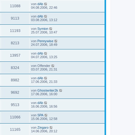
von
dAb
11088
04.08.2006, 22:46
von
dAb
9113
03.08.2006, 13:12
von
Symion
11193
25.07.2006, 10:47
von
Pennywise
8213
24.07.2006, 18:49
von
dAb
13957
04.07.2006, 13:25
von
Offender
8324
03.07.2006, 21:31
von
dAb
8982
17.06.2006, 21:33
von
Ghostwriter2k
9692
17.06.2006, 16:00
von
dAb
9513
16.06.2006, 16:56
von
SPA
11066
15.06.2006, 12:58
von
Zingaro
11165
14.06.2006, 20:12