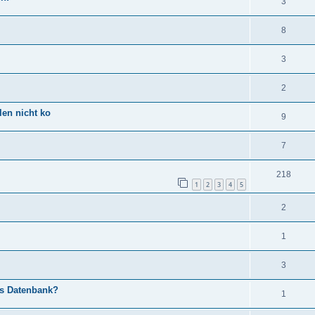
3
8
3
2
len nicht ko
9
7
218
1
2
3
4
5
2
1
3
es Datenbank?
1