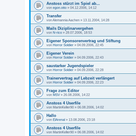
Anstoss stürzt im Spiel ab...
von
egon.otto
»
04.12.2006, 14:12
Transfer
von
Alemannia Aachen
»
13.11.2004, 14:28
Mails Diziplinarvergehen
von
N-rico
»
28.07.2006, 18:53
Eigener Sponsorenvertrag und Stiftung
von
Horror Soldier
»
04.09.2006, 22:45
Eigener Verein
von
Horror Soldier
»
04.09.2006, 22:43
saustarker Jugendspieler
von
Horror Soldier
»
04.09.2006, 22:28
Trainervertrag auf Lebzeit verlängert
von
Horror Soldier
»
04.09.2006, 22:23
Frage zum Editor
von
MSV
»
26.08.2006, 14:22
Anstoss 4 Userfile
von
MartinKeller90
»
06.08.2006, 14:02
Hallo
von
ElArenal
»
13.08.2006, 23:18
Anstoss 4 Userfile
von
MartinKeller90
»
06.08.2006, 14:02