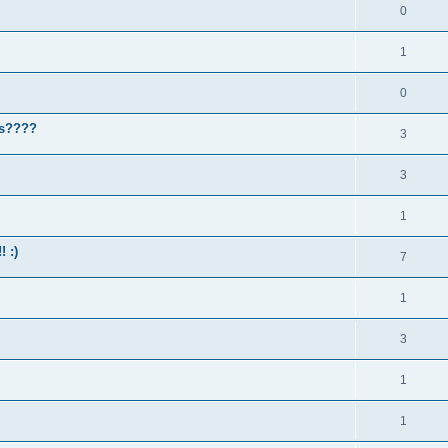
0
1
0
es????
3
3
1
! :)
7
1
3
1
1