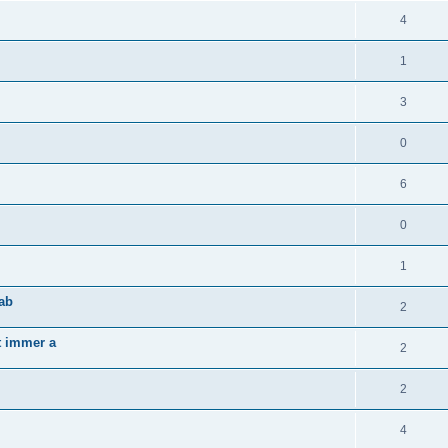
4
1
3
0
6
0
1
 ab
2
zt immer a
2
2
4