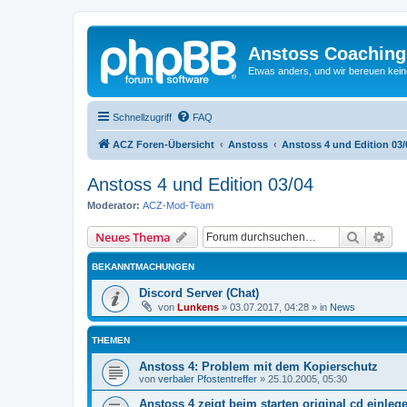
Anstoss Coaching
Etwas anders, und wir bereuen keine
Schnellzugriff
FAQ
ACZ Foren-Übersicht
Anstoss
Anstoss 4 und Edition 03/
Anstoss 4 und Edition 03/04
Moderator:
ACZ-Mod-Team
Suche
Erw
Neues Thema
BEKANNTMACHUNGEN
Discord Server (Chat)
von
Lunkens
»
03.07.2017, 04:28
» in
News
THEMEN
Anstoss 4: Problem mit dem Kopierschutz
von
verbaler Pfostentreffer
»
25.10.2005, 05:30
Anstoss 4 zeigt beim starten original cd einleg