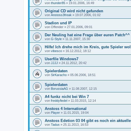
von
thunder85
»
19.01.2006, 16:49
Original CD wird nicht gefunden
von
Anstoss3freak
»
19.07.2006, 01:02
Stadion und IP
von
Offender
»
27.01.2006, 09:01
Der Neuling hat eine Frage über euren Patch^^
von
G-Style
»
11.11.2007, 15:30
Hilfe! Ich drehe mich im Kreis, gute Spieler wol
von
vibesco
»
16.12.2012, 18:12
Userfile Windows7
von
JJJJ
»
24.11.2012, 20:42
Spielerdaten
von
SirKaracho
»
05.06.2006, 18:51
Spielerdaten
von
BorussiaAG
»
11.08.2007, 12:15
A4 funkz nicht bei Win 7
von
freddyfiedel
»
11.03.2015, 12:14
Anstoss 4 International
von
Player
»
11.01.2015, 19:04
Anstoss Edetion 03 04 gibt es noch ein aktuell
von
Tadus
»
25.11.2013, 16:53