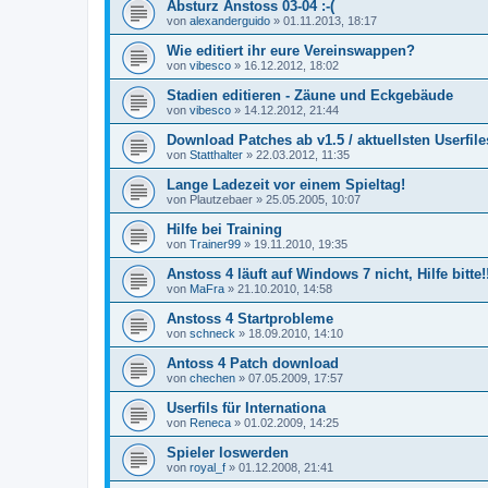
Absturz Anstoss 03-04 :-(
von
alexanderguido
»
01.11.2013, 18:17
Wie editiert ihr eure Vereinswappen?
von
vibesco
»
16.12.2012, 18:02
Stadien editieren - Zäune und Eckgebäude
von
vibesco
»
14.12.2012, 21:44
Download Patches ab v1.5 / aktuellsten Userfil
von
Statthalter
»
22.03.2012, 11:35
Lange Ladezeit vor einem Spieltag!
von
Plautzebaer
»
25.05.2005, 10:07
Hilfe bei Training
von
Trainer99
»
19.11.2010, 19:35
Anstoss 4 läuft auf Windows 7 nicht, Hilfe bitte!!
von
MaFra
»
21.10.2010, 14:58
Anstoss 4 Startprobleme
von
schneck
»
18.09.2010, 14:10
Antoss 4 Patch download
von
chechen
»
07.05.2009, 17:57
Userfils für Internationa
von
Reneca
»
01.02.2009, 14:25
Spieler loswerden
von
royal_f
»
01.12.2008, 21:41