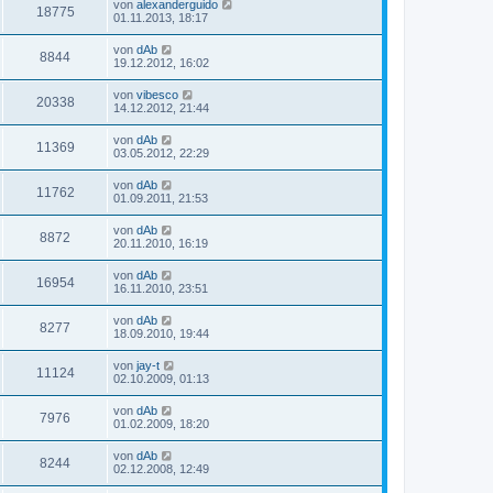
von
alexanderguido
18775
01.11.2013, 18:17
von
dAb
8844
19.12.2012, 16:02
von
vibesco
20338
14.12.2012, 21:44
von
dAb
11369
03.05.2012, 22:29
von
dAb
11762
01.09.2011, 21:53
von
dAb
8872
20.11.2010, 16:19
von
dAb
16954
16.11.2010, 23:51
von
dAb
8277
18.09.2010, 19:44
von
jay-t
11124
02.10.2009, 01:13
von
dAb
7976
01.02.2009, 18:20
von
dAb
8244
02.12.2008, 12:49