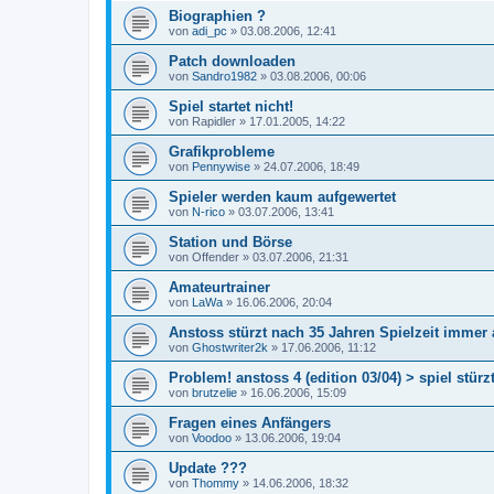
Biographien ?
von
adi_pc
»
03.08.2006, 12:41
Patch downloaden
von
Sandro1982
»
03.08.2006, 00:06
Spiel startet nicht!
von
Rapidler
»
17.01.2005, 14:22
Grafikprobleme
von
Pennywise
»
24.07.2006, 18:49
Spieler werden kaum aufgewertet
von
N-rico
»
03.07.2006, 13:41
Station und Börse
von
Offender
»
03.07.2006, 21:31
Amateurtrainer
von
LaWa
»
16.06.2006, 20:04
Anstoss stürzt nach 35 Jahren Spielzeit immer
von
Ghostwriter2k
»
17.06.2006, 11:12
Problem! anstoss 4 (edition 03/04) > spiel stür
von
brutzelie
»
16.06.2006, 15:09
Fragen eines Anfängers
von
Voodoo
»
13.06.2006, 19:04
Update ???
von
Thommy
»
14.06.2006, 18:32