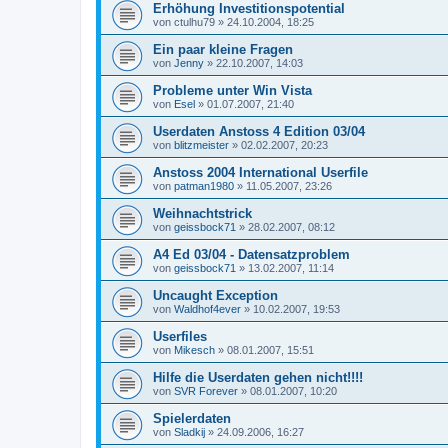
Erhöhung Investitionspotential
von
ctulhu79
»
24.10.2004, 18:25
Ein paar kleine Fragen
von
Jenny
»
22.10.2007, 14:03
Probleme unter Win Vista
von
Esel
»
01.07.2007, 21:40
Userdaten Anstoss 4 Edition 03/04
von
blitzmeister
»
02.02.2007, 20:23
Anstoss 2004 International Userfile
von
patman1980
»
11.05.2007, 23:26
Weihnachtstrick
von
geissbock71
»
28.02.2007, 08:12
A4 Ed 03/04 - Datensatzproblem
von
geissbock71
»
13.02.2007, 11:14
Uncaught Exception
von
Waldhof4ever
»
10.02.2007, 19:53
Userfiles
von
Mikesch
»
08.01.2007, 15:51
Hilfe die Userdaten gehen nicht!!!!
von
SVR Forever
»
08.01.2007, 10:20
Spielerdaten
von
Sladkij
»
24.09.2006, 16:27