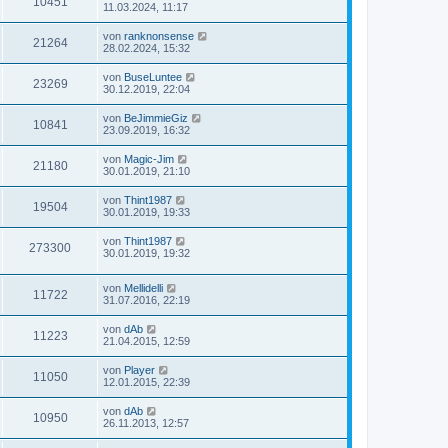
10451
11.03.2024, 11:17
von
ranknonsense
21264
28.02.2024, 15:32
von
BuseLuntee
23269
30.12.2019, 22:04
von
BeJimmieGiz
10841
23.09.2019, 16:32
von
Magic-Jim
21180
30.01.2019, 21:10
von
Thint1987
19504
30.01.2019, 19:33
von
Thint1987
273300
30.01.2019, 19:32
von
Mellidelli
11722
31.07.2016, 22:19
von
dAb
11223
21.04.2015, 12:59
von
Player
11050
12.01.2015, 22:39
von
dAb
10950
26.11.2013, 12:57