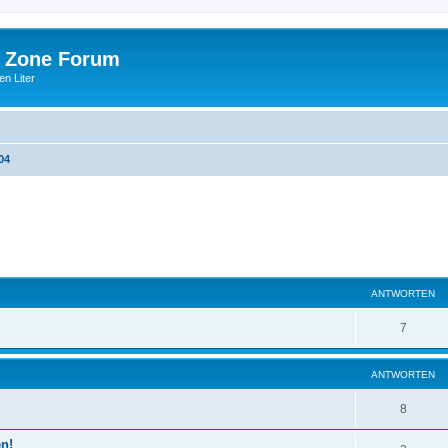
 Zone Forum
n Liter
04
eiterte Suche
ANTWORTEN
7
ANTWORTEN
8
en!