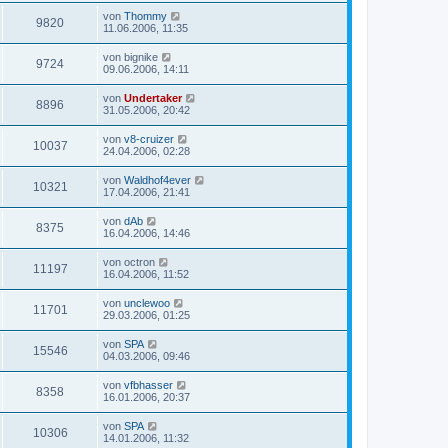
von
Thommy
9820
11.06.2006, 11:35
von
bignike
9724
09.06.2006, 14:11
von
Undertaker
8896
31.05.2006, 20:42
von
v8-cruizer
10037
24.04.2006, 02:28
von
Waldhof4ever
10321
17.04.2006, 21:41
von
dAb
8375
16.04.2006, 14:46
von
octron
11197
16.04.2006, 11:52
von
unclewoo
11701
29.03.2006, 01:25
von
SPA
15546
04.03.2006, 09:46
von
vfbhasser
8358
16.01.2006, 20:37
von
SPA
10306
14.01.2006, 11:32