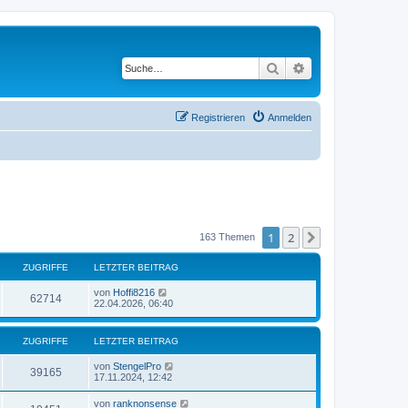
Suche
Erweiterte Suche
Registrieren
Anmelden
1
2
Nächste
163 Themen
ZUGRIFFE
LETZTER BEITRAG
von
Hoffi8216
62714
22.04.2026, 06:40
ZUGRIFFE
LETZTER BEITRAG
von
StengelPro
39165
17.11.2024, 12:42
von
ranknonsense