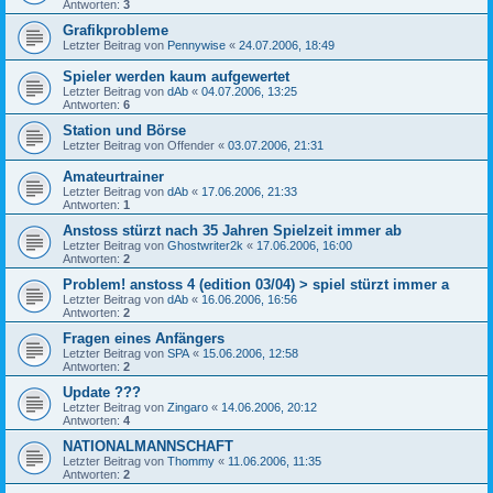
Antworten:
3
Grafikprobleme
Letzter Beitrag von
Pennywise
«
24.07.2006, 18:49
Spieler werden kaum aufgewertet
Letzter Beitrag von
dAb
«
04.07.2006, 13:25
Antworten:
6
Station und Börse
Letzter Beitrag von
Offender
«
03.07.2006, 21:31
Amateurtrainer
Letzter Beitrag von
dAb
«
17.06.2006, 21:33
Antworten:
1
Anstoss stürzt nach 35 Jahren Spielzeit immer ab
Letzter Beitrag von
Ghostwriter2k
«
17.06.2006, 16:00
Antworten:
2
Problem! anstoss 4 (edition 03/04) > spiel stürzt immer a
Letzter Beitrag von
dAb
«
16.06.2006, 16:56
Antworten:
2
Fragen eines Anfängers
Letzter Beitrag von
SPA
«
15.06.2006, 12:58
Antworten:
2
Update ???
Letzter Beitrag von
Zingaro
«
14.06.2006, 20:12
Antworten:
4
NATIONALMANNSCHAFT
Letzter Beitrag von
Thommy
«
11.06.2006, 11:35
Antworten:
2