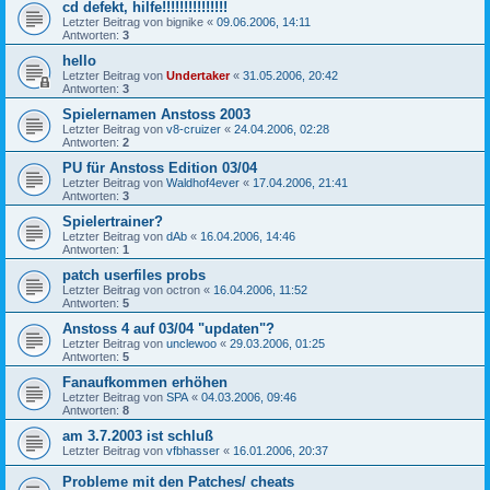
cd defekt, hilfe!!!!!!!!!!!!!!!
Letzter Beitrag von
bignike
«
09.06.2006, 14:11
Antworten:
3
hello
Letzter Beitrag von
Undertaker
«
31.05.2006, 20:42
Antworten:
3
Spielernamen Anstoss 2003
Letzter Beitrag von
v8-cruizer
«
24.04.2006, 02:28
Antworten:
2
PU für Anstoss Edition 03/04
Letzter Beitrag von
Waldhof4ever
«
17.04.2006, 21:41
Antworten:
3
Spielertrainer?
Letzter Beitrag von
dAb
«
16.04.2006, 14:46
Antworten:
1
patch userfiles probs
Letzter Beitrag von
octron
«
16.04.2006, 11:52
Antworten:
5
Anstoss 4 auf 03/04 "updaten"?
Letzter Beitrag von
unclewoo
«
29.03.2006, 01:25
Antworten:
5
Fanaufkommen erhöhen
Letzter Beitrag von
SPA
«
04.03.2006, 09:46
Antworten:
8
am 3.7.2003 ist schluß
Letzter Beitrag von
vfbhasser
«
16.01.2006, 20:37
Probleme mit den Patches/ cheats