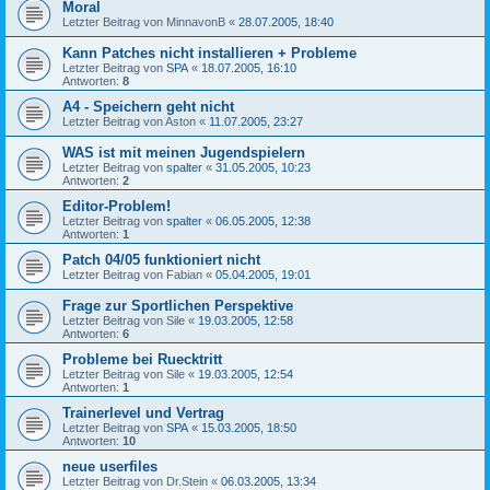
Moral
Letzter Beitrag von
MinnavonB
«
28.07.2005, 18:40
Kann Patches nicht installieren + Probleme
Letzter Beitrag von
SPA
«
18.07.2005, 16:10
Antworten:
8
A4 - Speichern geht nicht
Letzter Beitrag von
Aston
«
11.07.2005, 23:27
WAS ist mit meinen Jugendspielern
Letzter Beitrag von
spalter
«
31.05.2005, 10:23
Antworten:
2
Editor-Problem!
Letzter Beitrag von
spalter
«
06.05.2005, 12:38
Antworten:
1
Patch 04/05 funktioniert nicht
Letzter Beitrag von
Fabian
«
05.04.2005, 19:01
Frage zur Sportlichen Perspektive
Letzter Beitrag von
Sile
«
19.03.2005, 12:58
Antworten:
6
Probleme bei Ruecktritt
Letzter Beitrag von
Sile
«
19.03.2005, 12:54
Antworten:
1
Trainerlevel und Vertrag
Letzter Beitrag von
SPA
«
15.03.2005, 18:50
Antworten:
10
neue userfiles
Letzter Beitrag von
Dr.Stein
«
06.03.2005, 13:34