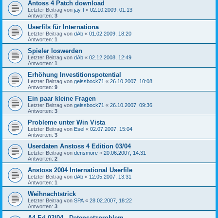
Antoss 4 Patch download
Letzter Beitrag von
jay-t
«
02.10.2009, 01:13
Antworten:
3
Userfils für Internationa
Letzter Beitrag von
dAb
«
01.02.2009, 18:20
Antworten:
1
Spieler loswerden
Letzter Beitrag von
dAb
«
02.12.2008, 12:49
Antworten:
1
Erhöhung Investitionspotential
Letzter Beitrag von
geissbock71
«
26.10.2007, 10:08
Antworten:
9
Ein paar kleine Fragen
Letzter Beitrag von
geissbock71
«
26.10.2007, 09:36
Antworten:
3
Probleme unter Win Vista
Letzter Beitrag von
Esel
«
02.07.2007, 15:04
Antworten:
3
Userdaten Anstoss 4 Edition 03/04
Letzter Beitrag von
densmore
«
20.06.2007, 14:31
Antworten:
2
Anstoss 2004 International Userfile
Letzter Beitrag von
dAb
«
12.05.2007, 13:31
Antworten:
1
Weihnachtstrick
Letzter Beitrag von
SPA
«
28.02.2007, 18:22
Antworten:
3
A4 Ed 03/04 - Datensatzproblem