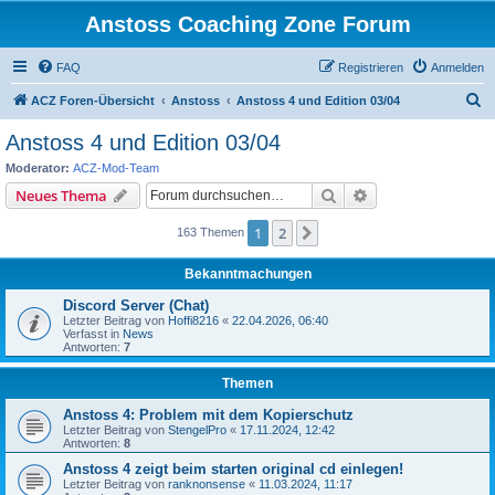
Anstoss Coaching Zone Forum
FAQ
Registrieren
Anmelden
S
ACZ Foren-Übersicht
Anstoss
Anstoss 4 und Edition 03/04
u
Anstoss 4 und Edition 03/04
c
Moderator:
ACZ-Mod-Team
h
Suche
Erweiterte Suche
Neues Thema
e
1
2
Nächste
163 Themen
Bekanntmachungen
Discord Server (Chat)
Letzter Beitrag von
Hoffi8216
«
22.04.2026, 06:40
Verfasst in
News
Antworten:
7
Themen
Anstoss 4: Problem mit dem Kopierschutz
Letzter Beitrag von
StengelPro
«
17.11.2024, 12:42
Antworten:
8
Anstoss 4 zeigt beim starten original cd einlegen!
Letzter Beitrag von
ranknonsense
«
11.03.2024, 11:17