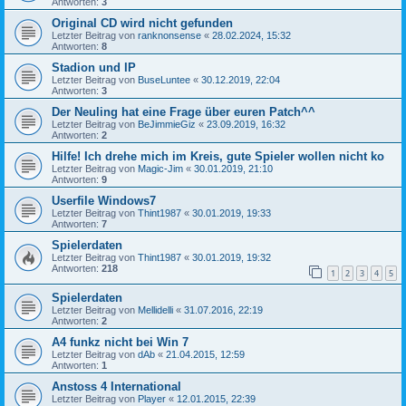
Antworten:
3
Original CD wird nicht gefunden
Letzter Beitrag von
ranknonsense
«
28.02.2024, 15:32
Antworten:
8
Stadion und IP
Letzter Beitrag von
BuseLuntee
«
30.12.2019, 22:04
Antworten:
3
Der Neuling hat eine Frage über euren Patch^^
Letzter Beitrag von
BeJimmieGiz
«
23.09.2019, 16:32
Antworten:
2
Hilfe! Ich drehe mich im Kreis, gute Spieler wollen nicht ko
Letzter Beitrag von
Magic-Jim
«
30.01.2019, 21:10
Antworten:
9
Userfile Windows7
Letzter Beitrag von
Thint1987
«
30.01.2019, 19:33
Antworten:
7
Spielerdaten
Letzter Beitrag von
Thint1987
«
30.01.2019, 19:32
Antworten:
218
1
2
3
4
5
Spielerdaten
Letzter Beitrag von
Mellidelli
«
31.07.2016, 22:19
Antworten:
2
A4 funkz nicht bei Win 7
Letzter Beitrag von
dAb
«
21.04.2015, 12:59
Antworten:
1
Anstoss 4 International
Letzter Beitrag von
Player
«
12.01.2015, 22:39