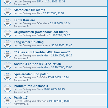
Letzter Beitrag von
SPA
«
14.01.2006, 11:32
Antworten:
3
Starspieler für nichts
Letzter Beitrag von
Fiz
«
20.12.2005, 21:52
Echte Karriere
Letzter Beitrag von
Offender
«
02.11.2005, 10:44
Antworten:
9
Originaldaten (Datenbank lädt nicht)
Letzter Beitrag von
Bollinski
«
31.10.2005, 22:17
Langsamer Spieltag
Letzter Beitrag von
anstosser
«
30.10.2005, 11:45
°°°Alles zum Userfile 04/05 hier rein°°°
Letzter Beitrag von
zoolander
«
19.10.2005, 19:26
Antworten:
2
Anstoß 4 edition 03/04 stürzt ab
Letzter Beitrag von
zoolander
«
18.10.2005, 23:05
Spielerdaten und patch
Letzter Beitrag von
Ch0C0
«
27.09.2005, 16:24
Antworten:
2
Problem mit Anstoss 4
Letzter Beitrag von
Sile
«
20.09.2005, 09:43
Antworten:
1
Patch 1.7
Letzter Beitrag von
alexzico
«
24.08.2005, 15:09
Antworten:
5