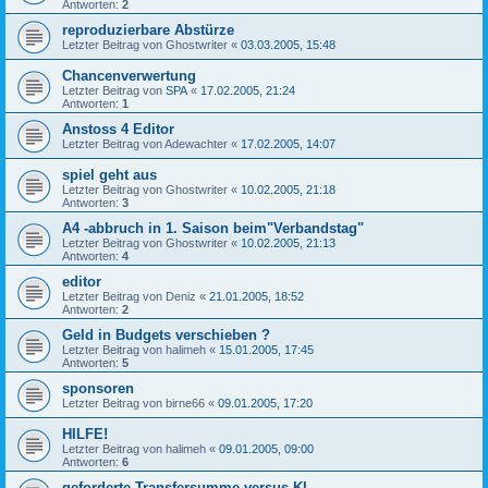
Antworten:
2
reproduzierbare Abstürze
Letzter Beitrag von
Ghostwriter
«
03.03.2005, 15:48
Chancenverwertung
Letzter Beitrag von
SPA
«
17.02.2005, 21:24
Antworten:
1
Anstoss 4 Editor
Letzter Beitrag von
Adewachter
«
17.02.2005, 14:07
spiel geht aus
Letzter Beitrag von
Ghostwriter
«
10.02.2005, 21:18
Antworten:
3
A4 -abbruch in 1. Saison beim"Verbandstag"
Letzter Beitrag von
Ghostwriter
«
10.02.2005, 21:13
Antworten:
4
editor
Letzter Beitrag von
Deniz
«
21.01.2005, 18:52
Antworten:
2
Geld in Budgets verschieben ?
Letzter Beitrag von
halimeh
«
15.01.2005, 17:45
Antworten:
5
sponsoren
Letzter Beitrag von
birne66
«
09.01.2005, 17:20
HILFE!
Letzter Beitrag von
halimeh
«
09.01.2005, 09:00
Antworten:
6
geforderte Transfersumme versus KI