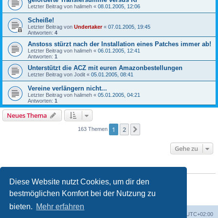
Letzter Beitrag von
halimeh
«
08.01.2005, 12:06
Scheiße!
Letzter Beitrag von
Undertaker
«
07.01.2005, 19:45
Antworten:
4
Anstoss stürzt nach der Installation eines Patches immer ab!
Letzter Beitrag von
halimeh
«
06.01.2005, 12:41
Antworten:
1
Unterstützt die ACZ mit euren Amazonbestellungen
Letzter Beitrag von
Jodit
«
05.01.2005, 08:41
Vereine verlängern nicht...
Letzter Beitrag von
halimeh
«
05.01.2005, 04:21
Antworten:
1
Neues Thema
1
2
Nächste
163 Themen
Gehe zu
BERECHTIGUNGEN IN DIESEM FORUM
Du darfst
keine
neuen Themen in diesem Forum erstellen.
Diese Website nutzt Cookies, um dir den
Du darfst
keine
Antworten zu Themen in diesem Forum erstellen.
bestmöglichen Komfort bei der Nutzung zu
Du darfst deine Beiträge in diesem Forum
nicht
ändern.
Du darfst deine Beiträge in diesem Forum
nicht
löschen.
bieten.
Mehr erfahren
ACZ Foren-Übersicht
Alle Cookies löschen
Alle Zeiten sind
UTC+02:00