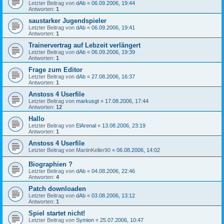
Letzter Beitrag von
dAb
«
06.09.2006, 19:44
Antworten:
1
saustarker Jugendspieler
Letzter Beitrag von
dAb
«
06.09.2006, 19:41
Antworten:
1
Trainervertrag auf Lebzeit verlängert
Letzter Beitrag von
dAb
«
06.09.2006, 19:39
Antworten:
1
Frage zum Editor
Letzter Beitrag von
dAb
«
27.08.2006, 16:37
Antworten:
1
Anstoss 4 Userfile
Letzter Beitrag von
markusgt
«
17.08.2006, 17:44
Antworten:
12
Hallo
Letzter Beitrag von
ElArenal
«
13.08.2006, 23:19
Antworten:
1
Anstoss 4 Userfile
Letzter Beitrag von
MartinKeller90
«
06.08.2006, 14:02
Biographien ?
Letzter Beitrag von
dAb
«
04.08.2006, 22:46
Antworten:
4
Patch downloaden
Letzter Beitrag von
dAb
«
03.08.2006, 13:12
Antworten:
1
Spiel startet nicht!
Letzter Beitrag von
Symion
«
25.07.2006, 10:47