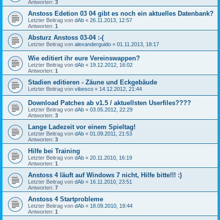
Antworten:
3
Anstoss Edetion 03 04 gibt es noch ein aktuelles Datenbank?
Letzter Beitrag von
dAb
«
26.11.2013, 12:57
Antworten:
1
Absturz Anstoss 03-04 :-(
Letzter Beitrag von
alexanderguido
«
01.11.2013, 18:17
Wie editiert ihr eure Vereinswappen?
Letzter Beitrag von
dAb
«
19.12.2012, 16:02
Antworten:
1
Stadien editieren - Zäune und Eckgebäude
Letzter Beitrag von
vibesco
«
14.12.2012, 21:44
Download Patches ab v1.5 / aktuellsten Userfiles????
Letzter Beitrag von
dAb
«
03.05.2012, 22:29
Antworten:
3
Lange Ladezeit vor einem Spieltag!
Letzter Beitrag von
dAb
«
01.09.2011, 21:53
Antworten:
3
Hilfe bei Training
Letzter Beitrag von
dAb
«
20.11.2010, 16:19
Antworten:
1
Anstoss 4 läuft auf Windows 7 nicht, Hilfe bitte!!! :)
Letzter Beitrag von
dAb
«
16.11.2010, 23:51
Antworten:
7
Anstoss 4 Startprobleme
Letzter Beitrag von
dAb
«
18.09.2010, 19:44
Antworten:
1