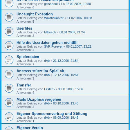
Letzter Beitrag von
geissbock71
«
27.02.2007, 10:50
Antworten:
6
Uncaught Exception
Letzter Beitrag von
Waldhof4ever
«
11.02.2007, 00:38
Antworten:
5
Userfiles
Letzter Beitrag von
Mikesch
«
08.01.2007, 21:24
Antworten:
2
Hilfe die Userdaten gehen nicht!!!!
Letzter Beitrag von
SVR Forever
«
08.01.2007, 13:21
Antworten:
2
Spielerdaten
Letzter Beitrag von
dAb
«
21.12.2006, 21:54
Antworten:
7
Anstoss stürzt im Spiel ab...
Letzter Beitrag von
dAb
«
12.12.2006, 16:54
Antworten:
3
Transfer
Letzter Beitrag von
Erster5
«
30.11.2006, 15:06
Antworten:
4
Mails Diziplinarvergehen
Letzter Beitrag von
dAb
«
03.10.2006, 13:40
Antworten:
2
Eigener Sponsorenvertrag und Stiftung
Letzter Beitrag von
dAb
«
06.09.2006, 19:46
Antworten:
1
Eigener Verein