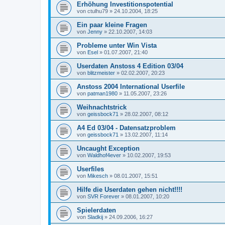
Erhöhung Investitionspotential
von
ctulhu79
»
24.10.2004, 18:25
Ein paar kleine Fragen
von
Jenny
»
22.10.2007, 14:03
Probleme unter Win Vista
von
Esel
»
01.07.2007, 21:40
Userdaten Anstoss 4 Edition 03/04
von
blitzmeister
»
02.02.2007, 20:23
Anstoss 2004 International Userfile
von
patman1980
»
11.05.2007, 23:26
Weihnachtstrick
von
geissbock71
»
28.02.2007, 08:12
A4 Ed 03/04 - Datensatzproblem
von
geissbock71
»
13.02.2007, 11:14
Uncaught Exception
von
Waldhof4ever
»
10.02.2007, 19:53
Userfiles
von
Mikesch
»
08.01.2007, 15:51
Hilfe die Userdaten gehen nicht!!!!
von
SVR Forever
»
08.01.2007, 10:20
Spielerdaten
von
Sladkij
»
24.09.2006, 16:27