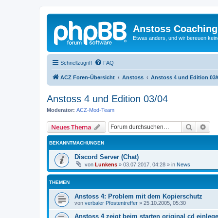
Anstoss Coaching
Etwas anders, und wir bereuen keine
Schnellzugriff
FAQ
ACZ Foren-Übersicht
Anstoss
Anstoss 4 und Edition 03/
Anstoss 4 und Edition 03/04
Moderator:
ACZ-Mod-Team
Suche
Erw
Neues Thema
BEKANNTMACHUNGEN
Discord Server (Chat)
von
Lunkens
»
03.07.2017, 04:28
» in
News
THEMEN
Anstoss 4: Problem mit dem Kopierschutz
von
verbaler Pfostentreffer
»
25.10.2005, 05:30
Anstoss 4 zeigt beim starten original cd einleg