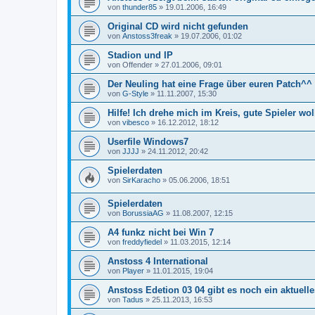
von
thunder85
»
19.01.2006, 16:49
Original CD wird nicht gefunden
von
Anstoss3freak
»
19.07.2006, 01:02
Stadion und IP
von
Offender
»
27.01.2006, 09:01
Der Neuling hat eine Frage über euren Patch^^
von
G-Style
»
11.11.2007, 15:30
Hilfe! Ich drehe mich im Kreis, gute Spieler wol
von
vibesco
»
16.12.2012, 18:12
Userfile Windows7
von
JJJJ
»
24.11.2012, 20:42
Spielerdaten
von
SirKaracho
»
05.06.2006, 18:51
Spielerdaten
von
BorussiaAG
»
11.08.2007, 12:15
A4 funkz nicht bei Win 7
von
freddyfiedel
»
11.03.2015, 12:14
Anstoss 4 International
von
Player
»
11.01.2015, 19:04
Anstoss Edetion 03 04 gibt es noch ein aktuell
von
Tadus
»
25.11.2013, 16:53