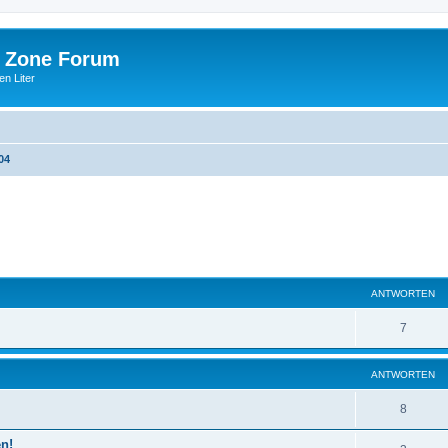
 Zone Forum
n Liter
04
eiterte Suche
ANTWORTEN
7
ANTWORTEN
8
en!