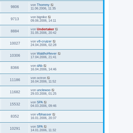
von
Thommy
9806
11.06.2006, 11:35
von
bignike
9713
09.06.2006, 14:11
von
Undertaker
8884
31.05.2006, 20:42
von
v8-cruizer
10027
24.04.2006, 02:28
von
Waldhof4ever
10306
17.04.2006, 21:41
von
dAb
8366
16.04.2006, 14:46
von
octron
11186
16.04.2006, 11:52
von
unclewoo
11682
29.03.2006, 01:25
von
SPA
15532
04.03.2006, 09:46
von
vfbhasser
8352
16.01.2006, 20:37
von
SPA
10291
14.01.2006, 11:32