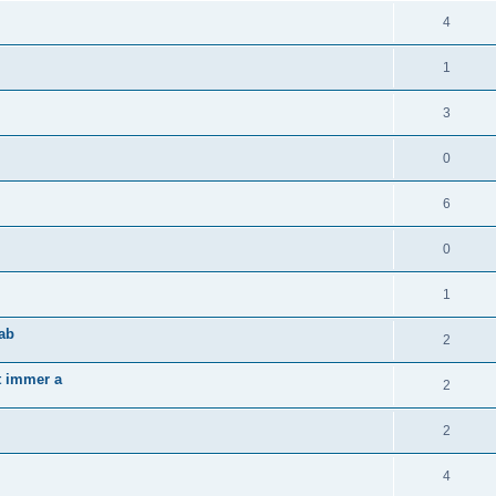
4
1
3
0
6
0
1
 ab
2
zt immer a
2
2
4