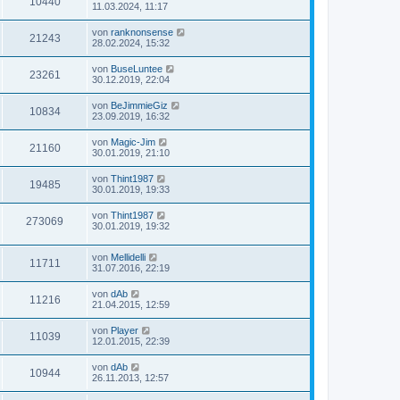
10440
11.03.2024, 11:17
von
ranknonsense
21243
28.02.2024, 15:32
von
BuseLuntee
23261
30.12.2019, 22:04
von
BeJimmieGiz
10834
23.09.2019, 16:32
von
Magic-Jim
21160
30.01.2019, 21:10
von
Thint1987
19485
30.01.2019, 19:33
von
Thint1987
273069
30.01.2019, 19:32
von
Mellidelli
11711
31.07.2016, 22:19
von
dAb
11216
21.04.2015, 12:59
von
Player
11039
12.01.2015, 22:39
von
dAb
10944
26.11.2013, 12:57