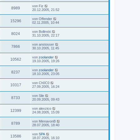
von
Fiz
8989
20.12.2005, 21:52
von
Offender
15296
02.11.2005, 10:44
von
Bollinski
8024
31.10.2005, 22:17
von
anstosser
7866
30.10.2005, 11:45
von
zoolander
10562
19.10.2005, 19:26
von
zoolander
8237
18.10.2005, 23:05
von
Ch0C0
10317
27.09.2005, 16:24
von
Sile
8733
20.09.2005, 09:43
von
alexzico
12399
24.08.2005, 15:09
von
MinnavonB
8789
28.07.2005, 18:40
von
SPA
13586
18.07.2005, 16:10