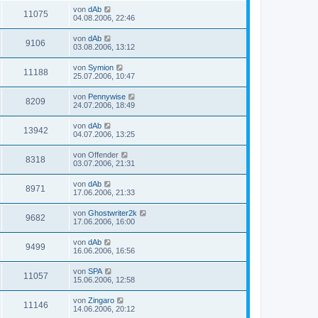
von
dAb
11075
04.08.2006, 22:46
von
dAb
9106
03.08.2006, 13:12
von
Symion
11188
25.07.2006, 10:47
von
Pennywise
8209
24.07.2006, 18:49
von
dAb
13942
04.07.2006, 13:25
von
Offender
8318
03.07.2006, 21:31
von
dAb
8971
17.06.2006, 21:33
von
Ghostwriter2k
9682
17.06.2006, 16:00
von
dAb
9499
16.06.2006, 16:56
von
SPA
11057
15.06.2006, 12:58
von
Zingaro
11146
14.06.2006, 20:12