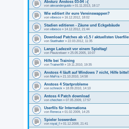
Absturz Anstoss 03-04 :-(
von
alexanderguido
»
01.11.2013, 18:17
Wie editiert ihr eure Vereinswappen?
von
vibesco
»
16.12.2012, 18:02
Stadien editieren - Zäune und Eckgebäude
von
vibesco
»
14.12.2012, 21:44
Download Patches ab v1.5 / aktuellsten Userfil
von
Statthalter
»
22.03.2012, 11:35
Lange Ladezeit vor einem Spieltag!
von
Plautzebaer
»
25.05.2005, 10:07
Hilfe bei Training
von
Trainer99
»
19.11.2010, 19:35
Anstoss 4 läuft auf Windows 7 nicht, Hilfe bitte!!
von
MaFra
»
21.10.2010, 14:58
Anstoss 4 Startprobleme
von
schneck
»
18.09.2010, 14:10
Antoss 4 Patch download
von
chechen
»
07.05.2009, 17:57
Userfils für Internationa
von
Reneca
»
01.02.2009, 14:25
Spieler loswerden
von
royal_f
»
01.12.2008, 21:41