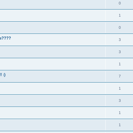
0
1
0
es????
3
3
1
! :)
7
1
3
1
1