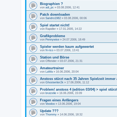
Biographien ?
von
adi_pc
»
03.08.2006, 12:41
Patch downloaden
von
Sandro1982
»
03.08.2006, 00:06
Spiel startet nicht!
von
Rapidler
»
17.01.2005, 14:22
Grafikprobleme
von
Pennywise
»
24.07.2006, 18:49
Spieler werden kaum aufgewertet
von
N-rico
»
03.07.2006, 13:41
Station und Börse
von
Offender
»
03.07.2006, 21:31
Amateurtrainer
von
LaWa
»
16.06.2006, 20:04
Anstoss stürzt nach 35 Jahren Spielzeit immer
von
Ghostwriter2k
»
17.06.2006, 11:12
Problem! anstoss 4 (edition 03/04) > spiel stür
von
brutzelie
»
16.06.2006, 15:09
Fragen eines Anfängers
von
Voodoo
»
13.06.2006, 19:04
Update ???
von
Thommy
»
14.06.2006, 18:32