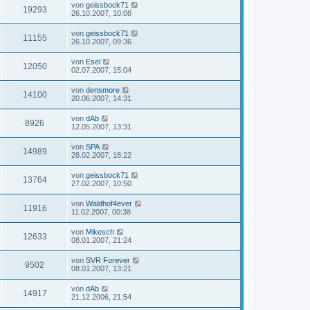
von
geissbock71
19293
26.10.2007, 10:08
von
geissbock71
11155
26.10.2007, 09:36
von
Esel
12050
02.07.2007, 15:04
von
densmore
14100
20.06.2007, 14:31
von
dAb
8926
12.05.2007, 13:31
von
SPA
14989
28.02.2007, 18:22
von
geissbock71
13764
27.02.2007, 10:50
von
Waldhof4ever
11916
11.02.2007, 00:38
von
Mikesch
12633
08.01.2007, 21:24
von
SVR Forever
9502
08.01.2007, 13:21
von
dAb
14917
21.12.2006, 21:54