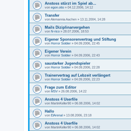
Anstoss stürzt im Spiel ab...
von
egon.otto
»
04.12.2006, 14:12
Transfer
von
Alemannia Aachen
»
13.11.2004, 14:28
Mails Diziplinarvergehen
von
N-rico
»
28.07.2006, 18:53
Eigener Sponsorenvertrag und Stiftung
von
Horror Soldier
»
04.09.2006, 22:45
Eigener Verein
von
Horror Soldier
»
04.09.2006, 22:43
saustarker Jugendspieler
von
Horror Soldier
»
04.09.2006, 22:28
Trainervertrag auf Lebzeit verlängert
von
Horror Soldier
»
04.09.2006, 22:23
Frage zum Editor
von
MSV
»
26.08.2006, 14:22
Anstoss 4 Userfile
von
MartinKeller90
»
06.08.2006, 14:02
Hallo
von
ElArenal
»
13.08.2006, 23:18
Anstoss 4 Userfile
von
MartinKeller90
»
06.08.2006, 14:02