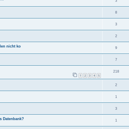
3
8
3
2
len nicht ko
9
7
218
1
2
3
4
5
2
1
3
es Datenbank?
1