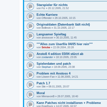
Starspieler für nichts
von
Fiz
»
20.12.2005, 21:52
Echte Karriere
von
Offender
»
28.10.2005, 10:15
Originaldaten (Datenbank lädt nicht)
von
Bollinski
»
31.10.2005, 22:17
Langsamer Spieltag
von
anstosser
»
30.10.2005, 11:45
°°°Alles zum Userfile 04/05 hier rein°°°
von
Sröcke
»
22.09.2004, 20:28
Anstoß 4 edition 03/04 stürzt ab
von
zoolander
»
18.10.2005, 23:05
Spielerdaten und patch
von
Stephan
»
18.09.2005, 23:38
Problem mit Anstoss 4
von
Löwen-Fan
»
11.08.2005, 14:21
Patch 1.7
von
Sile
»
08.01.2005, 20:07
Moral
von
MinnavonB
»
28.07.2005, 18:40
Kann Patches nicht installieren + Probleme
von
EsteRock
»
14.07.2005, 02:07