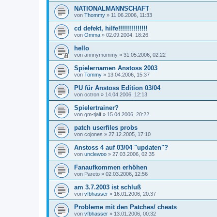
NATIONALMANNSCHAFT
von
Thommy
»
11.06.2006, 11:33
cd defekt, hilfe!!!!!!!!!!!!!!!
von
Omma
»
02.09.2004, 18:26
hello
von
annnymommy
»
31.05.2006, 02:22
Spielernamen Anstoss 2003
von
Tommy
»
13.04.2006, 15:37
PU für Anstoss Edition 03/04
von
octron
»
14.04.2006, 12:13
Spielertrainer?
von
gm-tjalf
»
15.04.2006, 20:22
patch userfiles probs
von
cojones
»
27.12.2005, 17:10
Anstoss 4 auf 03/04 "updaten"?
von
unclewoo
»
27.03.2006, 02:35
Fanaufkommen erhöhen
von
Pareto
»
02.03.2006, 12:56
am 3.7.2003 ist schluß
von
vfbhasser
»
16.01.2006, 20:37
Probleme mit den Patches/ cheats
von
vfbhasser
»
13.01.2006, 00:32