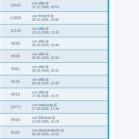
von
dAb
10542
12.12.2006, 16:54
von
Erster5
12859
30.11.2006, 15:06
von
dAb
10145
03.10.2006, 13:40
von
dAb
9028
06.09.2006, 19:46
von
dAb
9536
06.09.2006, 19:44
von
dAb
9581
06.09.2006, 19:41
von
dAb
9135
06.09.2006, 19:39
von
dAb
8910
27.08.2006, 16:37
von
markusgt
19771
17.08.2006, 17:44
von
ElArenal
8518
13.08.2006, 23:19
von
MartinKeller90
8162
06.08.2006, 14:02