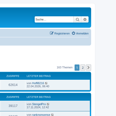
Suche
Erweiterte Suche
Registrieren
Anmelden
1
2
Nächste
163 Themen
ZUGRIFFE
LETZTER BEITRAG
von
Hoffi8216
62614
22.04.2026, 06:40
ZUGRIFFE
LETZTER BEITRAG
von
StengelPro
39117
17.11.2024, 12:42
von
ranknonsense