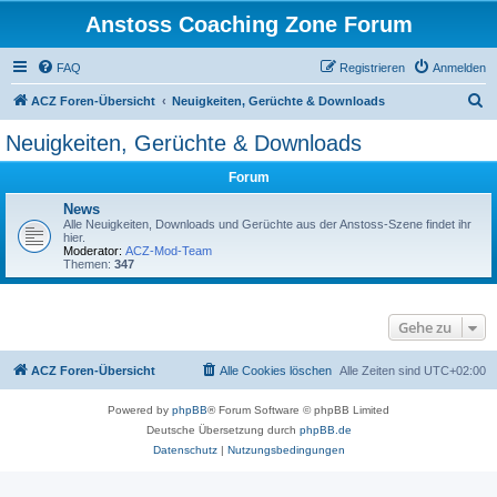
Anstoss Coaching Zone Forum
FAQ
Registrieren
Anmelden
S
ACZ Foren-Übersicht
Neuigkeiten, Gerüchte & Downloads
u
Neuigkeiten, Gerüchte & Downloads
c
Forum
h
e
News
Alle Neuigkeiten, Downloads und Gerüchte aus der Anstoss-Szene findet ihr
hier.
Moderator:
ACZ-Mod-Team
Themen:
347
Gehe zu
ACZ Foren-Übersicht
Alle Cookies löschen
Alle Zeiten sind
UTC+02:00
Powered by
phpBB
® Forum Software © phpBB Limited
Deutsche Übersetzung durch
phpBB.de
Datenschutz
|
Nutzungsbedingungen