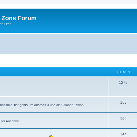
 Zone Forum
n Liter
THEMEN
1279
163
ahnsinn? Hier gehts um Anstoss 4 und die 03/04er Edition
196
007er Ausgabe
160