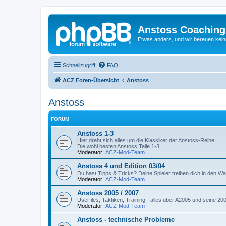
Anstoss Coaching
Etwas anders, und wir bereuen keine
Schnellzugriff
FAQ
ACZ Foren-Übersicht
Anstoss
Anstoss
FORUM
Anstoss 1-3
Hier dreht sich alles um die Klassiker der Anstoss-Reihe:
Die wohl besten Anstoss Teile 1-3.
Moderator:
ACZ-Mod-Team
Anstoss 4 und Edition 03/04
Du hast Tipps & Tricks? Deine Spieler treiben dich in den W
Moderator:
ACZ-Mod-Team
Anstoss 2005 / 2007
Userfiles, Taktiken, Training - alles über A2005 und seine 2
Moderator:
ACZ-Mod-Team
Anstoss - technische Probleme