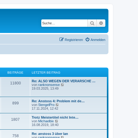
Suche
Erweiterte Suche
Registrieren
Anmelden
BEITRÄGE
LETZTER BEITRAG
Re: ALSO WEGEN DER VERARSCHE …
11800
N
von
ranknonsense
e
19.03.2025, 13:49
u
e
s
Re: Anstoss 4: Problem mit de…
899
t
N
von
StengelPro
e
e
17.11.2024, 12:42
r
u
B
e
Trotz Meistertitel nicht Inte…
e
1807
s
N
von
Michaelbix
i
t
e
16.08.2019, 18:40
t
e
u
r
r
e
a
Re: anstoss 3 über lan
B
758
s
g
N
von
ranknonsense
e