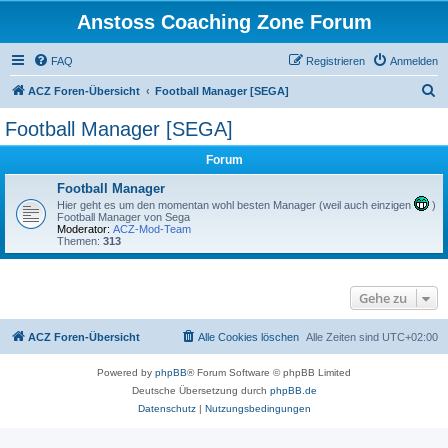
Anstoss Coaching Zone Forum
FAQ
Registrieren
Anmelden
S
ACZ Foren-Übersicht
Football Manager [SEGA]
u
Football Manager [SEGA]
c
Forum
h
e
Football Manager
Hier geht es um den momentan wohl besten Manager (weil auch einzigen
)
Football Manager von Sega
Moderator:
ACZ-Mod-Team
Themen:
313
Gehe zu
ACZ Foren-Übersicht
Alle Cookies löschen
Alle Zeiten sind
UTC+02:00
Powered by
phpBB
® Forum Software © phpBB Limited
Deutsche Übersetzung durch
phpBB.de
Datenschutz
|
Nutzungsbedingungen