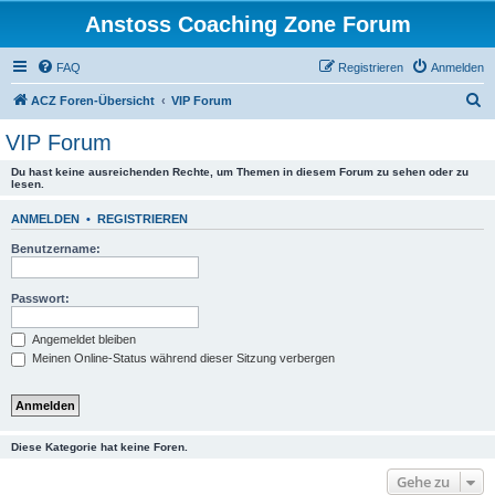
Anstoss Coaching Zone Forum
FAQ
Registrieren
Anmelden
S
ACZ Foren-Übersicht
VIP Forum
u
VIP Forum
c
Du hast keine ausreichenden Rechte, um Themen in diesem Forum zu sehen oder zu
h
lesen.
e
ANMELDEN
•
REGISTRIEREN
Benutzername:
Passwort:
Angemeldet bleiben
Meinen Online-Status während dieser Sitzung verbergen
Diese Kategorie hat keine Foren.
Gehe zu