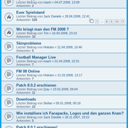
Letzter Beitrag von
mash
«
04.07.2008, 13:09
Antworten:
2
Euer Spielstand
Letzter Beitrag von
Jack Daniels
«
28.06.2008, 12:41
Antworten:
526
1
8
9
10
11
…
Wo kriegt man den FM 2008 ?
Letzter Beitrag von
Tim
«
16.04.2008, 23:10
Antworten:
32
Skinprobleme
Letzter Beitrag von
Holsten
«
11.04.2008, 10:46
Antworten:
5
Football Manager Live
Letzter Beitrag von
mash
«
01.04.2008, 22:51
Antworten:
7
FM 08 Online
Letzter Beitrag von
Holsten
«
21.03.2008, 13:17
Antworten:
7
Patch 8.0.2 erschienen
Letzter Beitrag von
Qay
«
23.02.2008, 09:04
Antworten:
11
Downloads
Letzter Beitrag von
Stefan
«
05.01.2008, 00:16
Antworten:
22
Wie installiere ich Facepacks, Logos und den ganzen Kram?
Letzter Beitrag von
Jack Daniels
«
26.11.2007, 19:22
Antworten:
5
Patch 8.0.1 erschienen!