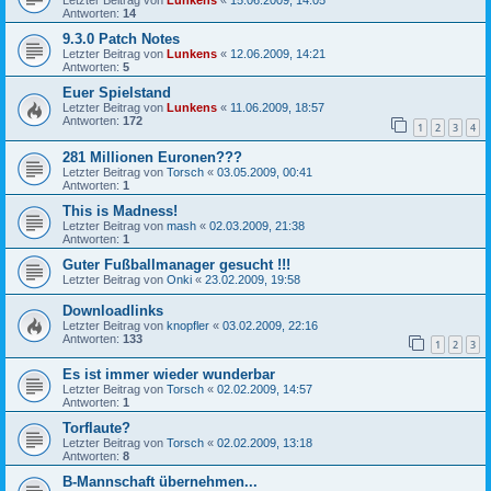
Letzter Beitrag von
Lunkens
«
15.06.2009, 14:05
Antworten:
14
9.3.0 Patch Notes
Letzter Beitrag von
Lunkens
«
12.06.2009, 14:21
Antworten:
5
Euer Spielstand
Letzter Beitrag von
Lunkens
«
11.06.2009, 18:57
Antworten:
172
1
2
3
4
281 Millionen Euronen???
Letzter Beitrag von
Torsch
«
03.05.2009, 00:41
Antworten:
1
This is Madness!
Letzter Beitrag von
mash
«
02.03.2009, 21:38
Antworten:
1
Guter Fußballmanager gesucht !!!
Letzter Beitrag von
Onki
«
23.02.2009, 19:58
Downloadlinks
Letzter Beitrag von
knopfler
«
03.02.2009, 22:16
Antworten:
133
1
2
3
Es ist immer wieder wunderbar
Letzter Beitrag von
Torsch
«
02.02.2009, 14:57
Antworten:
1
Torflaute?
Letzter Beitrag von
Torsch
«
02.02.2009, 13:18
Antworten:
8
B-Mannschaft übernehmen...