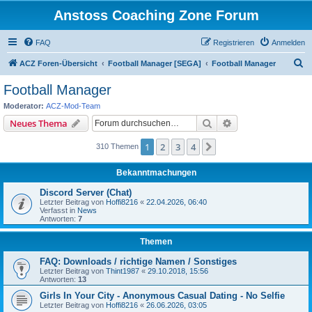
Anstoss Coaching Zone Forum
FAQ
Registrieren
Anmelden
S
ACZ Foren-Übersicht
Football Manager [SEGA]
Football Manager
u
Football Manager
c
Moderator:
ACZ-Mod-Team
h
Suche
Erweiterte Suche
Neues Thema
e
1
2
3
4
Nächste
310 Themen
Bekanntmachungen
Discord Server (Chat)
Letzter Beitrag von
Hoffi8216
«
22.04.2026, 06:40
Verfasst in
News
Antworten:
7
Themen
FAQ: Downloads / richtige Namen / Sonstiges
Letzter Beitrag von
Thint1987
«
29.10.2018, 15:56
Antworten:
13
Girls In Your City - Anonymous Casual Dating - No Selfie
Letzter Beitrag von
Hoffi8216
«
26.06.2026, 03:05