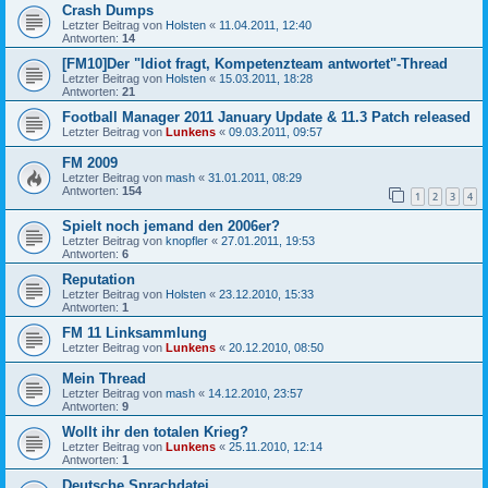
Crash Dumps
Letzter Beitrag von
Holsten
«
11.04.2011, 12:40
Antworten:
14
[FM10]Der "Idiot fragt, Kompetenzteam antwortet"-Thread
Letzter Beitrag von
Holsten
«
15.03.2011, 18:28
Antworten:
21
Football Manager 2011 January Update & 11.3 Patch released
Letzter Beitrag von
Lunkens
«
09.03.2011, 09:57
FM 2009
Letzter Beitrag von
mash
«
31.01.2011, 08:29
Antworten:
154
1
2
3
4
Spielt noch jemand den 2006er?
Letzter Beitrag von
knopfler
«
27.01.2011, 19:53
Antworten:
6
Reputation
Letzter Beitrag von
Holsten
«
23.12.2010, 15:33
Antworten:
1
FM 11 Linksammlung
Letzter Beitrag von
Lunkens
«
20.12.2010, 08:50
Mein Thread
Letzter Beitrag von
mash
«
14.12.2010, 23:57
Antworten:
9
Wollt ihr den totalen Krieg?
Letzter Beitrag von
Lunkens
«
25.11.2010, 12:14
Antworten:
1
Deutsche Sprachdatei