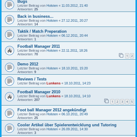
Bugs
Letzter Beitrag von
Holsten
«
11.03.2012, 21:40
Antworten:
25
Back in business...
Letzter Beitrag von
Holsten
«
27.12.2011, 20:27
Antworten:
14
Taktik / Match Preperation
Letzter Beitrag von
Holsten
«
06.12.2011, 20:44
Antworten:
1
Football Manager 2011
Letzter Beitrag von
Holsten
«
22.11.2011, 18:26
Antworten:
70
1
2
Demo 2012
Letzter Beitrag von
Holsten
«
18.10.2011, 15:20
Antworten:
9
Reviews / Tests
Letzter Beitrag von
Lunkens
«
18.10.2011, 14:23
Football Manager 2010
Letzter Beitrag von
Lunkens
«
18.10.2011, 14:10
Antworten:
207
1
2
3
4
5
Foot ball Manager 2012 angekündigt
Letzter Beitrag von
Holsten
«
06.10.2011, 20:49
Antworten:
25
Cooler Artikel über Spielerentwicklung und Tutoring
Letzter Beitrag von
Holsten
«
26.09.2011, 14:30
Antworten:
3