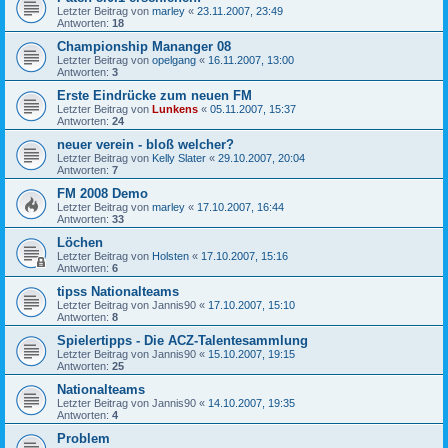
Letzter Beitrag von
marley
«
23.11.2007, 23:49
Antworten:
18
Championship Mananger 08
Letzter Beitrag von
opelgang
«
16.11.2007, 13:00
Antworten:
3
Erste Eindrücke zum neuen FM
Letzter Beitrag von
Lunkens
«
05.11.2007, 15:37
Antworten:
24
neuer verein - bloß welcher?
Letzter Beitrag von
Kelly Slater
«
29.10.2007, 20:04
Antworten:
7
FM 2008 Demo
Letzter Beitrag von
marley
«
17.10.2007, 16:44
Antworten:
33
Löchen
Letzter Beitrag von
Holsten
«
17.10.2007, 15:16
Antworten:
6
tipss Nationalteams
Letzter Beitrag von
Jannis90
«
17.10.2007, 15:10
Antworten:
8
Spielertipps - Die ACZ-Talentesammlung
Letzter Beitrag von
Jannis90
«
15.10.2007, 19:15
Antworten:
25
Nationalteams
Letzter Beitrag von
Jannis90
«
14.10.2007, 19:35
Antworten:
4
Problem