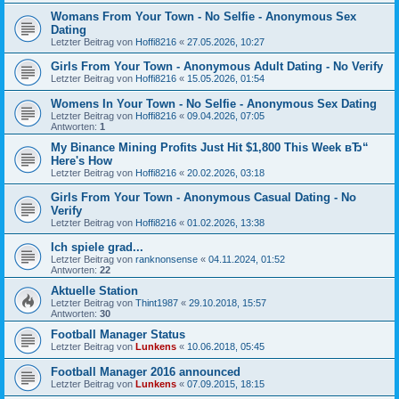
Womans From Your Town - No Selfie - Anonymous Sex
Dating
Letzter Beitrag von
Hoffi8216
«
27.05.2026, 10:27
Girls From Your Town - Anonymous Adult Dating - No Verify
Letzter Beitrag von
Hoffi8216
«
15.05.2026, 01:54
Womens In Your Town - No Selfie - Anonymous Sex Dating
Letzter Beitrag von
Hoffi8216
«
09.04.2026, 07:05
Antworten:
1
My Binance Mining Profits Just Hit $1,800 This Week вЂ“
Here's How
Letzter Beitrag von
Hoffi8216
«
20.02.2026, 03:18
Girls From Your Town - Anonymous Casual Dating - No
Verify
Letzter Beitrag von
Hoffi8216
«
01.02.2026, 13:38
Ich spiele grad...
Letzter Beitrag von
ranknonsense
«
04.11.2024, 01:52
Antworten:
22
Aktuelle Station
Letzter Beitrag von
Thint1987
«
29.10.2018, 15:57
Antworten:
30
Football Manager Status
Letzter Beitrag von
Lunkens
«
10.06.2018, 05:45
Football Manager 2016 announced
Letzter Beitrag von
Lunkens
«
07.09.2015, 18:15