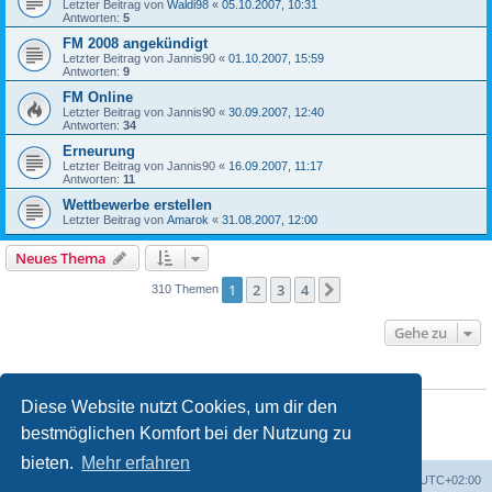
Letzter Beitrag von
Waldi98
«
05.10.2007, 10:31
Antworten:
5
FM 2008 angekündigt
Letzter Beitrag von
Jannis90
«
01.10.2007, 15:59
Antworten:
9
FM Online
Letzter Beitrag von
Jannis90
«
30.09.2007, 12:40
Antworten:
34
Erneurung
Letzter Beitrag von
Jannis90
«
16.09.2007, 11:17
Antworten:
11
Wettbewerbe erstellen
Letzter Beitrag von
Amarok
«
31.08.2007, 12:00
Neues Thema
1
2
3
4
Nächste
310 Themen
Gehe zu
BERECHTIGUNGEN IN DIESEM FORUM
Du darfst
keine
neuen Themen in diesem Forum erstellen.
Diese Website nutzt Cookies, um dir den
Du darfst
keine
Antworten zu Themen in diesem Forum erstellen.
bestmöglichen Komfort bei der Nutzung zu
Du darfst deine Beiträge in diesem Forum
nicht
ändern.
Du darfst deine Beiträge in diesem Forum
nicht
löschen.
bieten.
Mehr erfahren
ACZ Foren-Übersicht
Alle Cookies löschen
Alle Zeiten sind
UTC+02:00