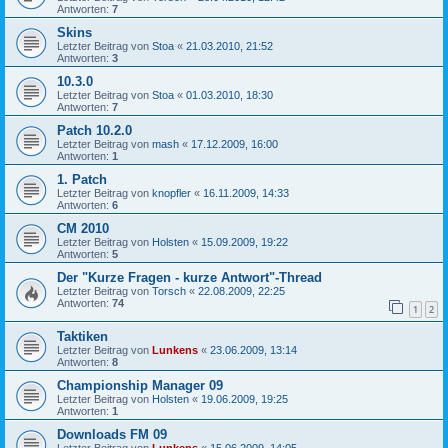
Antworten:
7
Skins
Letzter Beitrag von
Stoa
«
21.03.2010, 21:52
Antworten:
3
10.3.0
Letzter Beitrag von
Stoa
«
01.03.2010, 18:30
Antworten:
7
Patch 10.2.0
Letzter Beitrag von
mash
«
17.12.2009, 16:00
Antworten:
1
1. Patch
Letzter Beitrag von
knopfler
«
16.11.2009, 14:33
Antworten:
6
CM 2010
Letzter Beitrag von
Holsten
«
15.09.2009, 19:22
Antworten:
5
Der "Kurze Fragen - kurze Antwort"-Thread
Letzter Beitrag von
Torsch
«
22.08.2009, 22:25
Antworten:
74
1
2
Taktiken
Letzter Beitrag von
Lunkens
«
23.06.2009, 13:14
Antworten:
8
Championship Manager 09
Letzter Beitrag von
Holsten
«
19.06.2009, 19:25
Antworten:
1
Downloads FM 09