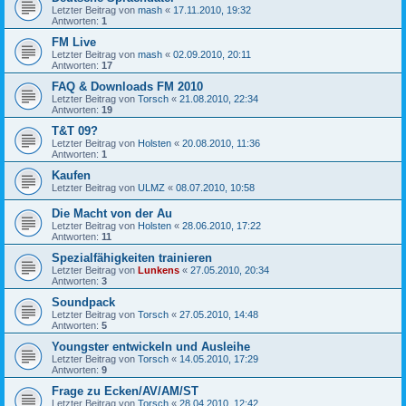
Letzter Beitrag von
mash
«
17.11.2010, 19:32
Antworten:
1
FM Live
Letzter Beitrag von
mash
«
02.09.2010, 20:11
Antworten:
17
FAQ & Downloads FM 2010
Letzter Beitrag von
Torsch
«
21.08.2010, 22:34
Antworten:
19
T&T 09?
Letzter Beitrag von
Holsten
«
20.08.2010, 11:36
Antworten:
1
Kaufen
Letzter Beitrag von
ULMZ
«
08.07.2010, 10:58
Die Macht von der Au
Letzter Beitrag von
Holsten
«
28.06.2010, 17:22
Antworten:
11
Spezialfähigkeiten trainieren
Letzter Beitrag von
Lunkens
«
27.05.2010, 20:34
Antworten:
3
Soundpack
Letzter Beitrag von
Torsch
«
27.05.2010, 14:48
Antworten:
5
Youngster entwickeln und Ausleihe
Letzter Beitrag von
Torsch
«
14.05.2010, 17:29
Antworten:
9
Frage zu Ecken/AV/AM/ST
Letzter Beitrag von
Torsch
«
28.04.2010, 12:42