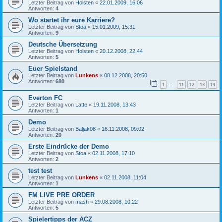
Letzter Beitrag von
Holsten
«
22.01.2009, 16:06
Antworten:
4
Wo startet ihr eure Karriere?
Letzter Beitrag von
Stoa
«
15.01.2009, 15:31
Antworten:
9
Deutsche Übersetzung
Letzter Beitrag von
Holsten
«
20.12.2008, 22:44
Antworten:
5
Euer Spielstand
Letzter Beitrag von
Lunkens
«
08.12.2008, 20:50
Antworten:
680
1
11
12
13
14
…
Everton FC
Letzter Beitrag von
Latte
«
19.11.2008, 13:43
Antworten:
1
Demo
Letzter Beitrag von
Baljak08
«
16.11.2008, 09:02
Antworten:
20
Erste Eindrücke der Demo
Letzter Beitrag von
Stoa
«
02.11.2008, 17:10
Antworten:
2
test test
Letzter Beitrag von
Lunkens
«
02.11.2008, 11:04
Antworten:
1
FM LIVE PRE ORDER
Letzter Beitrag von
mash
«
29.08.2008, 10:22
Antworten:
5
Spielertipps der ACZ