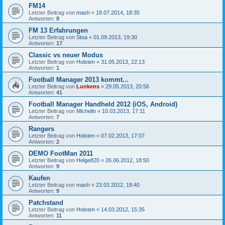
FM14
Letzter Beitrag von
mash
«
18.07.2014, 18:35
Antworten:
8
FM 13 Erfahrungen
Letzter Beitrag von
Stoa
«
01.09.2013, 19:30
Antworten:
17
Classic vs neuer Modus
Letzter Beitrag von
Holsten
«
31.05.2013, 22:13
Antworten:
1
Football Manager 2013 kommt...
Letzter Beitrag von
Lunkens
«
29.05.2013, 20:56
Antworten:
41
Football Manager Handheld 2012 (iOS, Android)
Letzter Beitrag von
Michelin
«
10.03.2013, 17:11
Antworten:
7
Rangers
Letzter Beitrag von
Holsten
«
07.02.2013, 17:07
Antworten:
2
DEMO FootMan 2011
Letzter Beitrag von
Helge820
«
26.06.2012, 18:50
Antworten:
9
Kaufen
Letzter Beitrag von
mash
«
23.03.2012, 18:40
Antworten:
9
Patchstand
Letzter Beitrag von
Holsten
«
14.03.2012, 15:35
Antworten:
11