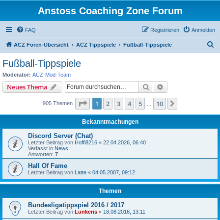
Anstoss Coaching Zone Forum
FAQ
Registrieren
Anmelden
S
ACZ Foren-Übersicht
ACZ Tippspiele
Fußball-Tippspiele
u
Fußball-Tippspiele
c
Moderator:
ACZ-Mod-Team
h
Suche
Erweiterte Suche
Neues Thema
e
Seite
1
von
10
1
2
3
4
5
10
Nächste
905 Themen
…
Bekanntmachungen
Discord Server (Chat)
Letzter Beitrag von
Hoffi8216
«
22.04.2026, 06:40
Verfasst in
News
Antworten:
7
Hall Of Fame
Letzter Beitrag von
Latte
«
04.05.2007, 09:12
Themen
Bundesligatippspiel 2016 / 2017
Letzter Beitrag von
Lunkens
«
18.08.2016, 13:11