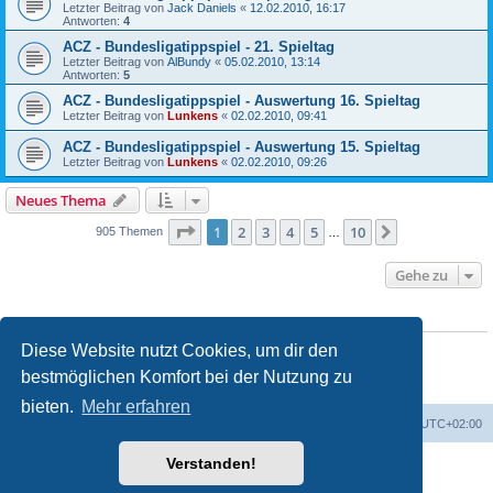
Letzter Beitrag von
Jack Daniels
«
12.02.2010, 16:17
Antworten:
4
ACZ - Bundesligatippspiel - 21. Spieltag
Letzter Beitrag von
AlBundy
«
05.02.2010, 13:14
Antworten:
5
ACZ - Bundesligatippspiel - Auswertung 16. Spieltag
Letzter Beitrag von
Lunkens
«
02.02.2010, 09:41
ACZ - Bundesligatippspiel - Auswertung 15. Spieltag
Letzter Beitrag von
Lunkens
«
02.02.2010, 09:26
Neues Thema
Seite
1
von
10
1
2
3
4
5
10
Nächste
905 Themen
…
Gehe zu
BERECHTIGUNGEN IN DIESEM FORUM
Du darfst
keine
neuen Themen in diesem Forum erstellen.
Diese Website nutzt Cookies, um dir den
Du darfst
keine
Antworten zu Themen in diesem Forum erstellen.
bestmöglichen Komfort bei der Nutzung zu
Du darfst deine Beiträge in diesem Forum
nicht
ändern.
Du darfst deine Beiträge in diesem Forum
nicht
löschen.
bieten.
Mehr erfahren
ACZ Foren-Übersicht
Alle Cookies löschen
Alle Zeiten sind
UTC+02:00
Verstanden!
Powered by
phpBB
® Forum Software © phpBB Limited
Deutsche Übersetzung durch
phpBB.de