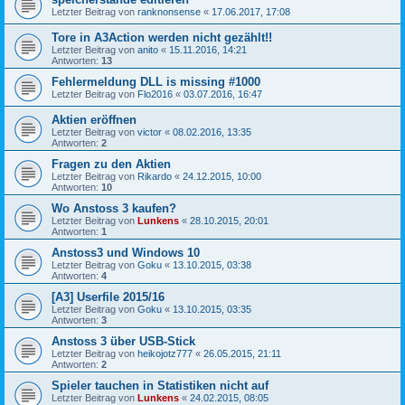
Letzter Beitrag von
ranknonsense
«
17.06.2017, 17:08
Tore in A3Action werden nicht gezählt!!
Letzter Beitrag von
anito
«
15.11.2016, 14:21
Antworten:
13
Fehlermeldung DLL is missing #1000
Letzter Beitrag von
Flo2016
«
03.07.2016, 16:47
Aktien eröffnen
Letzter Beitrag von
victor
«
08.02.2016, 13:35
Antworten:
2
Fragen zu den Aktien
Letzter Beitrag von
Rikardo
«
24.12.2015, 10:00
Antworten:
10
Wo Anstoss 3 kaufen?
Letzter Beitrag von
Lunkens
«
28.10.2015, 20:01
Antworten:
1
Anstoss3 und Windows 10
Letzter Beitrag von
Goku
«
13.10.2015, 03:38
Antworten:
4
[A3] Userfile 2015/16
Letzter Beitrag von
Goku
«
13.10.2015, 03:35
Antworten:
3
Anstoss 3 über USB-Stick
Letzter Beitrag von
heikojotz777
«
26.05.2015, 21:11
Antworten:
2
Spieler tauchen in Statistiken nicht auf
Letzter Beitrag von
Lunkens
«
24.02.2015, 08:05