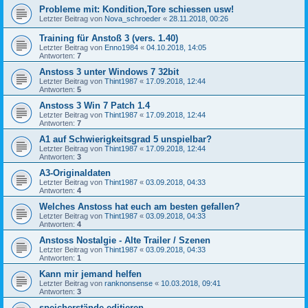
Probleme mit: Kondition,Tore schiessen usw!
Letzter Beitrag von
Nova_schroeder
«
28.11.2018, 00:26
Training für Anstoß 3 (vers. 1.40)
Letzter Beitrag von
Enno1984
«
04.10.2018, 14:05
Antworten:
7
Anstoss 3 unter Windows 7 32bit
Letzter Beitrag von
Thint1987
«
17.09.2018, 12:44
Antworten:
5
Anstoss 3 Win 7 Patch 1.4
Letzter Beitrag von
Thint1987
«
17.09.2018, 12:44
Antworten:
7
A1 auf Schwierigkeitsgrad 5 unspielbar?
Letzter Beitrag von
Thint1987
«
17.09.2018, 12:44
Antworten:
3
A3-Originaldaten
Letzter Beitrag von
Thint1987
«
03.09.2018, 04:33
Antworten:
4
Welches Anstoss hat euch am besten gefallen?
Letzter Beitrag von
Thint1987
«
03.09.2018, 04:33
Antworten:
4
Anstoss Nostalgie - Alte Trailer / Szenen
Letzter Beitrag von
Thint1987
«
03.09.2018, 04:33
Antworten:
1
Kann mir jemand helfen
Letzter Beitrag von
ranknonsense
«
10.03.2018, 09:41
Antworten:
3
speicherstände editieren