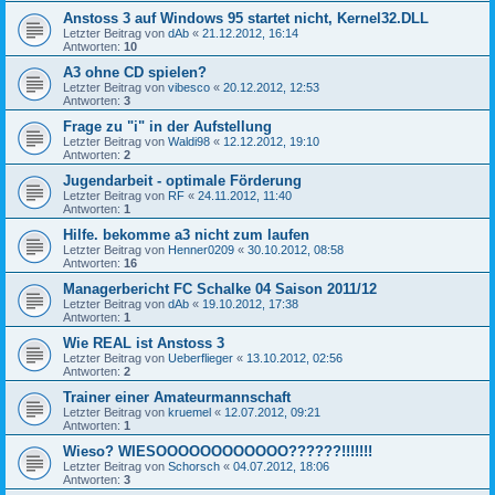
Anstoss 3 auf Windows 95 startet nicht, Kernel32.DLL
Letzter Beitrag von
dAb
«
21.12.2012, 16:14
Antworten:
10
A3 ohne CD spielen?
Letzter Beitrag von
vibesco
«
20.12.2012, 12:53
Antworten:
3
Frage zu "i" in der Aufstellung
Letzter Beitrag von
Waldi98
«
12.12.2012, 19:10
Antworten:
2
Jugendarbeit - optimale Förderung
Letzter Beitrag von
RF
«
24.11.2012, 11:40
Antworten:
1
Hilfe. bekomme a3 nicht zum laufen
Letzter Beitrag von
Henner0209
«
30.10.2012, 08:58
Antworten:
16
Managerbericht FC Schalke 04 Saison 2011/12
Letzter Beitrag von
dAb
«
19.10.2012, 17:38
Antworten:
1
Wie REAL ist Anstoss 3
Letzter Beitrag von
Ueberflieger
«
13.10.2012, 02:56
Antworten:
2
Trainer einer Amateurmannschaft
Letzter Beitrag von
kruemel
«
12.07.2012, 09:21
Antworten:
1
Wieso? WIESOOOOOOOOOOOO??????!!!!!!!
Letzter Beitrag von
Schorsch
«
04.07.2012, 18:06
Antworten:
3