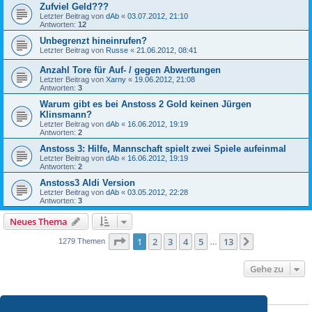
Zufviel Geld???
Letzter Beitrag von
dAb
«
03.07.2012, 21:10
Antworten:
12
Unbegrenzt hineinrufen?
Letzter Beitrag von
Russe
«
21.06.2012, 08:41
Anzahl Tore für Auf- / gegen Abwertungen
Letzter Beitrag von
Xarny
«
19.06.2012, 21:08
Antworten:
3
Warum gibt es bei Anstoss 2 Gold keinen Jürgen
Klinsmann?
Letzter Beitrag von
dAb
«
16.06.2012, 19:19
Antworten:
2
Anstoss 3: Hilfe, Mannschaft spielt zwei Spiele aufeinmal
Letzter Beitrag von
dAb
«
16.06.2012, 19:19
Antworten:
2
Anstoss3 Aldi Version
Letzter Beitrag von
dAb
«
03.05.2012, 22:28
Antworten:
3
Neues Thema
Seite
1
von
13
1
2
3
4
5
13
Nächste
1279 Themen
…
Gehe zu
BERECHTIGUNGEN IN DIESEM FORUM