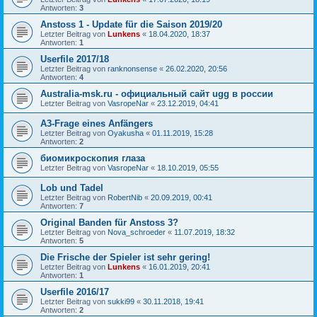
Antworten:
3
Anstoss 1 - Update für die Saison 2019/20
Letzter Beitrag von
Lunkens
«
18.04.2020, 18:37
Antworten:
1
Userfile 2017/18
Letzter Beitrag von
ranknonsense
«
26.02.2020, 20:56
Antworten:
4
Australia-msk.ru - официальный сайт ugg в россии
Letzter Beitrag von
VasropeNar
«
23.12.2019, 04:41
A3-Frage eines Anfängers
Letzter Beitrag von
Oyakusha
«
01.11.2019, 15:28
Antworten:
2
биомикроскопия глаза
Letzter Beitrag von
VasropeNar
«
18.10.2019, 05:55
Lob und Tadel
Letzter Beitrag von
RobertNib
«
20.09.2019, 00:41
Antworten:
7
Original Banden für Anstoss 3?
Letzter Beitrag von
Nova_schroeder
«
11.07.2019, 18:32
Antworten:
5
Die Frische der Spieler ist sehr gering!
Letzter Beitrag von
Lunkens
«
16.01.2019, 20:41
Antworten:
1
Userfile 2016/17
Letzter Beitrag von
sukki99
«
30.11.2018, 19:41
Antworten:
2