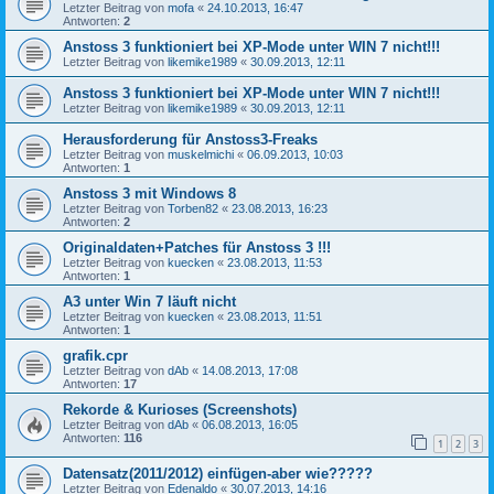
Letzter Beitrag von
mofa
«
24.10.2013, 16:47
Antworten:
2
Anstoss 3 funktioniert bei XP-Mode unter WIN 7 nicht!!!
Letzter Beitrag von
likemike1989
«
30.09.2013, 12:11
Anstoss 3 funktioniert bei XP-Mode unter WIN 7 nicht!!!
Letzter Beitrag von
likemike1989
«
30.09.2013, 12:11
Herausforderung für Anstoss3-Freaks
Letzter Beitrag von
muskelmichi
«
06.09.2013, 10:03
Antworten:
1
Anstoss 3 mit Windows 8
Letzter Beitrag von
Torben82
«
23.08.2013, 16:23
Antworten:
2
Originaldaten+Patches für Anstoss 3 !!!
Letzter Beitrag von
kuecken
«
23.08.2013, 11:53
Antworten:
1
A3 unter Win 7 läuft nicht
Letzter Beitrag von
kuecken
«
23.08.2013, 11:51
Antworten:
1
grafik.cpr
Letzter Beitrag von
dAb
«
14.08.2013, 17:08
Antworten:
17
Rekorde & Kurioses (Screenshots)
Letzter Beitrag von
dAb
«
06.08.2013, 16:05
Antworten:
116
1
2
3
Datensatz(2011/2012) einfügen-aber wie?????
Letzter Beitrag von
Edenaldo
«
30.07.2013, 14:16