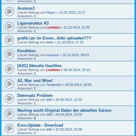
Antworten:
1
Anstoss3
Letzter Beitrag von
Player
«
12.01.2015, 22:17
Antworten:
1
Ligenstruktur A3
Letzter Beitrag von
Lunkens
«
11.12.2014, 11:50
Antworten:
1
grafik.cpr im Eimer...bitte uploaden???
Letzter Beitrag von
dettv
«
21.10.2014, 17:32
Kondition
Letzter Beitrag von
kuecken
«
16.10.2014, 09:53
Antworten:
1
[A2G] Aktuelle Userfiles
Letzter Beitrag von
Lunkens
«
08.10.2014, 20:15
Antworten:
1
A2, Mac und Wine!
Letzter Beitrag von
Tenderloin
«
26.09.2014, 18:06
Antworten:
2
Datensatz Problem
Letzter Beitrag von
dAb
«
26.09.2014, 12:32
Antworten:
1
Neuling sucht Original Daten der aktuellen Saison
Letzter Beitrag von
dAb
«
22.09.2014, 23:39
Antworten:
8
Euro-Update - Download
Letzter Beitrag von
dAb
«
22.09.2014, 23:38
Antworten:
1