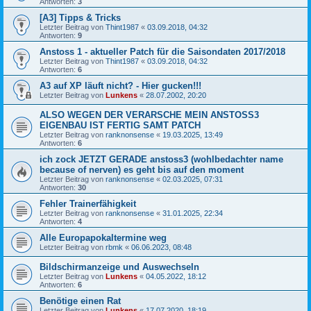
Antworten:
3
[A3] Tipps & Tricks
Letzter Beitrag von
Thint1987
«
03.09.2018, 04:32
Antworten:
9
Anstoss 1 - aktueller Patch für die Saisondaten 2017/2018
Letzter Beitrag von
Thint1987
«
03.09.2018, 04:32
Antworten:
6
A3 auf XP läuft nicht? - Hier gucken!!!
Letzter Beitrag von
Lunkens
«
28.07.2002, 20:20
ALSO WEGEN DER VERARSCHE MEIN ANSTOSS3
EIGENBAU IST FERTIG SAMT PATCH
Letzter Beitrag von
ranknonsense
«
19.03.2025, 13:49
Antworten:
6
ich zock JETZT GERADE anstoss3 (wohlbedachter name
because of nerven) es geht bis auf den moment
Letzter Beitrag von
ranknonsense
«
02.03.2025, 07:31
Antworten:
30
Fehler Trainerfähigkeit
Letzter Beitrag von
ranknonsense
«
31.01.2025, 22:34
Antworten:
4
Alle Europapokaltermine weg
Letzter Beitrag von
rbmk
«
06.06.2023, 08:48
Bildschirmanzeige und Auswechseln
Letzter Beitrag von
Lunkens
«
04.05.2022, 18:12
Antworten:
6
Benötige einen Rat
Letzter Beitrag von
Lunkens
«
17.07.2020, 18:19