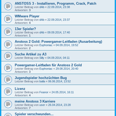
ANSTOSS 3 - Installieren, Programm, Crack, Patch
Letzter Beitrag von
dAb
«
22.09.2014, 23:38
Antworten:
3
WMware Player
Letzter Beitrag von
dAb
«
22.09.2014, 23:37
Antworten:
4
13er Spieler?
Letzter Beitrag von
dAb
«
09.09.2014, 17:40
Antworten:
1
Anstoss 2 Gold: Powergamer-Leitfaden (Ausarbeitung)
Letzter Beitrag von
Euphoniac
«
04.09.2014, 19:52
Antworten:
2
Suche Artikel zu A3
Letzter Beitrag von
Silly
«
04.09.2014, 04:11
Powergamer-Leitfaden für Anstoss 2 Gold
Letzter Beitrag von
Euphoniac
«
29.08.2014, 20:40
Antworten:
3
Jugendspieler hochzüchten Bug
Letzter Beitrag von
balla
«
06.06.2014, 13:52
Lizenz
Letzter Beitrag von
Feanor
«
24.05.2014, 16:11
Antworten:
4
meine Anstoss 3 Karriere
Letzter Beitrag von
user
«
26.04.2014, 23:28
Antworten:
7
Spieler verschwunden...