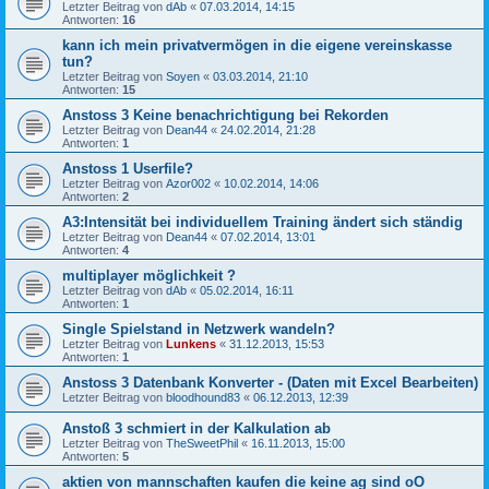
Letzter Beitrag von
dAb
«
07.03.2014, 14:15
Antworten:
16
kann ich mein privatvermögen in die eigene vereinskasse
tun?
Letzter Beitrag von
Soyen
«
03.03.2014, 21:10
Antworten:
15
Anstoss 3 Keine benachrichtigung bei Rekorden
Letzter Beitrag von
Dean44
«
24.02.2014, 21:28
Antworten:
1
Anstoss 1 Userfile?
Letzter Beitrag von
Azor002
«
10.02.2014, 14:06
Antworten:
2
A3:Intensität bei individuellem Training ändert sich ständig
Letzter Beitrag von
Dean44
«
07.02.2014, 13:01
Antworten:
4
multiplayer möglichkeit ?
Letzter Beitrag von
dAb
«
05.02.2014, 16:11
Antworten:
1
Single Spielstand in Netzwerk wandeln?
Letzter Beitrag von
Lunkens
«
31.12.2013, 15:53
Antworten:
1
Anstoss 3 Datenbank Konverter - (Daten mit Excel Bearbeiten)
Letzter Beitrag von
bloodhound83
«
06.12.2013, 12:39
Anstoß 3 schmiert in der Kalkulation ab
Letzter Beitrag von
TheSweetPhil
«
16.11.2013, 15:00
Antworten:
5
aktien von mannschaften kaufen die keine ag sind oO