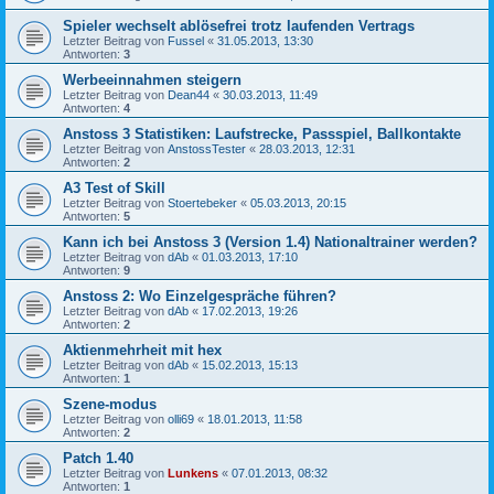
Spieler wechselt ablösefrei trotz laufenden Vertrags
Letzter Beitrag von
Fussel
«
31.05.2013, 13:30
Antworten:
3
Werbeeinnahmen steigern
Letzter Beitrag von
Dean44
«
30.03.2013, 11:49
Antworten:
4
Anstoss 3 Statistiken: Laufstrecke, Passspiel, Ballkontakte
Letzter Beitrag von
AnstossTester
«
28.03.2013, 12:31
Antworten:
2
A3 Test of Skill
Letzter Beitrag von
Stoertebeker
«
05.03.2013, 20:15
Antworten:
5
Kann ich bei Anstoss 3 (Version 1.4) Nationaltrainer werden?
Letzter Beitrag von
dAb
«
01.03.2013, 17:10
Antworten:
9
Anstoss 2: Wo Einzelgespräche führen?
Letzter Beitrag von
dAb
«
17.02.2013, 19:26
Antworten:
2
Aktienmehrheit mit hex
Letzter Beitrag von
dAb
«
15.02.2013, 15:13
Antworten:
1
Szene-modus
Letzter Beitrag von
olli69
«
18.01.2013, 11:58
Antworten:
2
Patch 1.40
Letzter Beitrag von
Lunkens
«
07.01.2013, 08:32
Antworten:
1