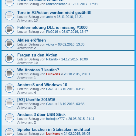
Letzter Beitrag von
ranknonsense
«
17.06.2017, 17:08
Tore in A3Action werden nicht gezählt!!
Letzter Beitrag von
anito
«
15.11.2016, 14:21
Antworten:
13
Fehlermeldung DLL is missing #1000
Letzter Beitrag von
Flo2016
«
03.07.2016, 16:47
Aktien eröffnen
Letzter Beitrag von
victor
«
08.02.2016, 13:35
Antworten:
2
Fragen zu den Aktien
Letzter Beitrag von
Rikardo
«
24.12.2015, 10:00
Antworten:
10
Wo Anstoss 3 kaufen?
Letzter Beitrag von
Lunkens
«
28.10.2015, 20:01
Antworten:
1
Anstoss3 und Windows 10
Letzter Beitrag von
Goku
«
13.10.2015, 03:38
Antworten:
4
[A3] Userfile 2015/16
Letzter Beitrag von
Goku
«
13.10.2015, 03:35
Antworten:
3
Anstoss 3 über USB-Stick
Letzter Beitrag von
heikojotz777
«
26.05.2015, 21:11
Antworten:
2
Spieler tauchen in Statistiken nicht auf
Letzter Beitrag von
Lunkens
«
24.02.2015, 08:05