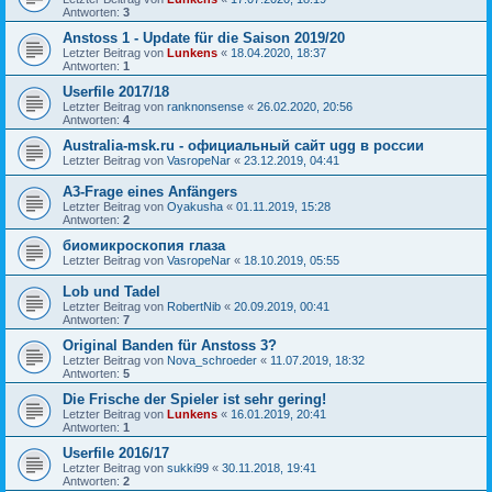
Antworten:
3
Anstoss 1 - Update für die Saison 2019/20
Letzter Beitrag von
Lunkens
«
18.04.2020, 18:37
Antworten:
1
Userfile 2017/18
Letzter Beitrag von
ranknonsense
«
26.02.2020, 20:56
Antworten:
4
Australia-msk.ru - официальный сайт ugg в россии
Letzter Beitrag von
VasropeNar
«
23.12.2019, 04:41
A3-Frage eines Anfängers
Letzter Beitrag von
Oyakusha
«
01.11.2019, 15:28
Antworten:
2
биомикроскопия глаза
Letzter Beitrag von
VasropeNar
«
18.10.2019, 05:55
Lob und Tadel
Letzter Beitrag von
RobertNib
«
20.09.2019, 00:41
Antworten:
7
Original Banden für Anstoss 3?
Letzter Beitrag von
Nova_schroeder
«
11.07.2019, 18:32
Antworten:
5
Die Frische der Spieler ist sehr gering!
Letzter Beitrag von
Lunkens
«
16.01.2019, 20:41
Antworten:
1
Userfile 2016/17
Letzter Beitrag von
sukki99
«
30.11.2018, 19:41
Antworten:
2