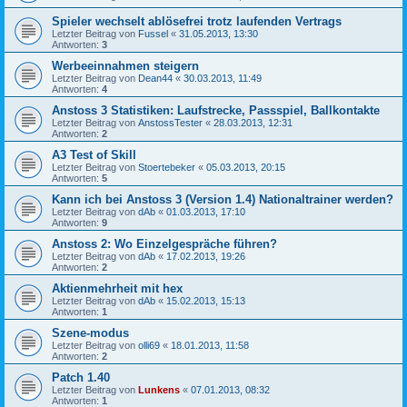
Spieler wechselt ablösefrei trotz laufenden Vertrags
Letzter Beitrag von
Fussel
«
31.05.2013, 13:30
Antworten:
3
Werbeeinnahmen steigern
Letzter Beitrag von
Dean44
«
30.03.2013, 11:49
Antworten:
4
Anstoss 3 Statistiken: Laufstrecke, Passspiel, Ballkontakte
Letzter Beitrag von
AnstossTester
«
28.03.2013, 12:31
Antworten:
2
A3 Test of Skill
Letzter Beitrag von
Stoertebeker
«
05.03.2013, 20:15
Antworten:
5
Kann ich bei Anstoss 3 (Version 1.4) Nationaltrainer werden?
Letzter Beitrag von
dAb
«
01.03.2013, 17:10
Antworten:
9
Anstoss 2: Wo Einzelgespräche führen?
Letzter Beitrag von
dAb
«
17.02.2013, 19:26
Antworten:
2
Aktienmehrheit mit hex
Letzter Beitrag von
dAb
«
15.02.2013, 15:13
Antworten:
1
Szene-modus
Letzter Beitrag von
olli69
«
18.01.2013, 11:58
Antworten:
2
Patch 1.40
Letzter Beitrag von
Lunkens
«
07.01.2013, 08:32
Antworten:
1