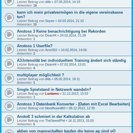
Letzter Beitrag von
dAb
«
07.03.2014, 14:15
Antworten:
16
kann ich mein privatvermögen in die eigene vereinskasse
tun?
Letzter Beitrag von
Soyen
«
03.03.2014, 21:10
Antworten:
15
Anstoss 3 Keine benachrichtigung bei Rekorden
Letzter Beitrag von
Dean44
«
24.02.2014, 21:28
Antworten:
1
Anstoss 1 Userfile?
Letzter Beitrag von
Azor002
«
10.02.2014, 14:06
Antworten:
2
A3:Intensität bei individuellem Training ändert sich ständig
Letzter Beitrag von
Dean44
«
07.02.2014, 13:01
Antworten:
4
multiplayer möglichkeit ?
Letzter Beitrag von
dAb
«
05.02.2014, 16:11
Antworten:
1
Single Spielstand in Netzwerk wandeln?
Letzter Beitrag von
Lunkens
«
31.12.2013, 15:53
Antworten:
1
Anstoss 3 Datenbank Konverter - (Daten mit Excel Bearbeiten)
Letzter Beitrag von
bloodhound83
«
06.12.2013, 12:39
Anstoß 3 schmiert in der Kalkulation ab
Letzter Beitrag von
TheSweetPhil
«
16.11.2013, 15:00
Antworten:
5
aktien von mannschaften kaufen die keine ag sind oO