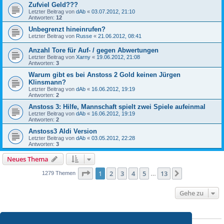
Zufviel Geld???
Letzter Beitrag von
dAb
«
03.07.2012, 21:10
Antworten:
12
Unbegrenzt hineinrufen?
Letzter Beitrag von
Russe
«
21.06.2012, 08:41
Anzahl Tore für Auf- / gegen Abwertungen
Letzter Beitrag von
Xarny
«
19.06.2012, 21:08
Antworten:
3
Warum gibt es bei Anstoss 2 Gold keinen Jürgen
Klinsmann?
Letzter Beitrag von
dAb
«
16.06.2012, 19:19
Antworten:
2
Anstoss 3: Hilfe, Mannschaft spielt zwei Spiele aufeinmal
Letzter Beitrag von
dAb
«
16.06.2012, 19:19
Antworten:
2
Anstoss3 Aldi Version
Letzter Beitrag von
dAb
«
03.05.2012, 22:28
Antworten:
3
Neues Thema
Seite
1
von
13
1
2
3
4
5
13
Nächste
1279 Themen
…
Gehe zu
BERECHTIGUNGEN IN DIESEM FORUM