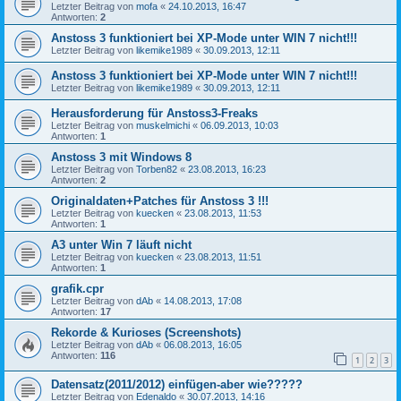
Letzter Beitrag von
mofa
«
24.10.2013, 16:47
Antworten:
2
Anstoss 3 funktioniert bei XP-Mode unter WIN 7 nicht!!!
Letzter Beitrag von
likemike1989
«
30.09.2013, 12:11
Anstoss 3 funktioniert bei XP-Mode unter WIN 7 nicht!!!
Letzter Beitrag von
likemike1989
«
30.09.2013, 12:11
Herausforderung für Anstoss3-Freaks
Letzter Beitrag von
muskelmichi
«
06.09.2013, 10:03
Antworten:
1
Anstoss 3 mit Windows 8
Letzter Beitrag von
Torben82
«
23.08.2013, 16:23
Antworten:
2
Originaldaten+Patches für Anstoss 3 !!!
Letzter Beitrag von
kuecken
«
23.08.2013, 11:53
Antworten:
1
A3 unter Win 7 läuft nicht
Letzter Beitrag von
kuecken
«
23.08.2013, 11:51
Antworten:
1
grafik.cpr
Letzter Beitrag von
dAb
«
14.08.2013, 17:08
Antworten:
17
Rekorde & Kurioses (Screenshots)
Letzter Beitrag von
dAb
«
06.08.2013, 16:05
Antworten:
116
1
2
3
Datensatz(2011/2012) einfügen-aber wie?????
Letzter Beitrag von
Edenaldo
«
30.07.2013, 14:16