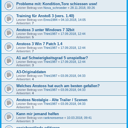
Probleme mit: Kondition,Tore schiessen usw!
Letzter Beitrag von
Nova_schroeder
«
28.11.2018, 00:26
Training für Anstoß 3 (vers. 1.40)
Letzter Beitrag von
Enno1984
«
04.10.2018, 14:05
Antworten:
7
Anstoss 3 unter Windows 7 32bit
Letzter Beitrag von
Thint1987
«
17.09.2018, 12:44
Antworten:
5
Anstoss 3 Win 7 Patch 1.4
Letzter Beitrag von
Thint1987
«
17.09.2018, 12:44
Antworten:
7
A1 auf Schwierigkeitsgrad 5 unspielbar?
Letzter Beitrag von
Thint1987
«
17.09.2018, 12:44
Antworten:
3
A3-Originaldaten
Letzter Beitrag von
Thint1987
«
03.09.2018, 04:33
Antworten:
4
Welches Anstoss hat euch am besten gefallen?
Letzter Beitrag von
Thint1987
«
03.09.2018, 04:33
Antworten:
4
Anstoss Nostalgie - Alte Trailer / Szenen
Letzter Beitrag von
Thint1987
«
03.09.2018, 04:33
Antworten:
1
Kann mir jemand helfen
Letzter Beitrag von
ranknonsense
«
10.03.2018, 09:41
Antworten:
3
speicherstände editieren