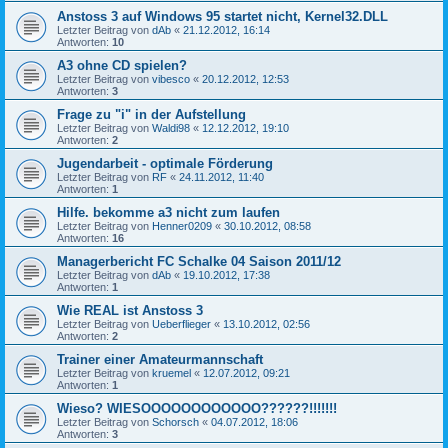
Anstoss 3 auf Windows 95 startet nicht, Kernel32.DLL
Letzter Beitrag von
dAb
«
21.12.2012, 16:14
Antworten:
10
A3 ohne CD spielen?
Letzter Beitrag von
vibesco
«
20.12.2012, 12:53
Antworten:
3
Frage zu "i" in der Aufstellung
Letzter Beitrag von
Waldi98
«
12.12.2012, 19:10
Antworten:
2
Jugendarbeit - optimale Förderung
Letzter Beitrag von
RF
«
24.11.2012, 11:40
Antworten:
1
Hilfe. bekomme a3 nicht zum laufen
Letzter Beitrag von
Henner0209
«
30.10.2012, 08:58
Antworten:
16
Managerbericht FC Schalke 04 Saison 2011/12
Letzter Beitrag von
dAb
«
19.10.2012, 17:38
Antworten:
1
Wie REAL ist Anstoss 3
Letzter Beitrag von
Ueberflieger
«
13.10.2012, 02:56
Antworten:
2
Trainer einer Amateurmannschaft
Letzter Beitrag von
kruemel
«
12.07.2012, 09:21
Antworten:
1
Wieso? WIESOOOOOOOOOOOO??????!!!!!!!
Letzter Beitrag von
Schorsch
«
04.07.2012, 18:06
Antworten:
3