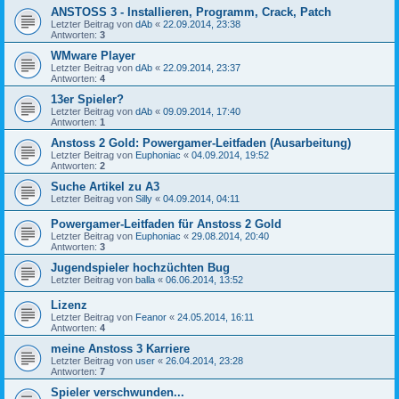
ANSTOSS 3 - Installieren, Programm, Crack, Patch
Letzter Beitrag von
dAb
«
22.09.2014, 23:38
Antworten:
3
WMware Player
Letzter Beitrag von
dAb
«
22.09.2014, 23:37
Antworten:
4
13er Spieler?
Letzter Beitrag von
dAb
«
09.09.2014, 17:40
Antworten:
1
Anstoss 2 Gold: Powergamer-Leitfaden (Ausarbeitung)
Letzter Beitrag von
Euphoniac
«
04.09.2014, 19:52
Antworten:
2
Suche Artikel zu A3
Letzter Beitrag von
Silly
«
04.09.2014, 04:11
Powergamer-Leitfaden für Anstoss 2 Gold
Letzter Beitrag von
Euphoniac
«
29.08.2014, 20:40
Antworten:
3
Jugendspieler hochzüchten Bug
Letzter Beitrag von
balla
«
06.06.2014, 13:52
Lizenz
Letzter Beitrag von
Feanor
«
24.05.2014, 16:11
Antworten:
4
meine Anstoss 3 Karriere
Letzter Beitrag von
user
«
26.04.2014, 23:28
Antworten:
7
Spieler verschwunden...