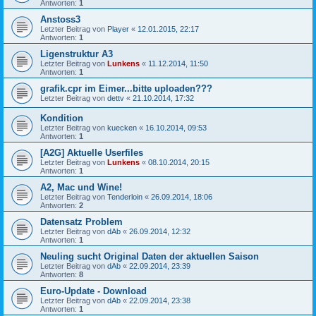
Antworten:
1
Anstoss3
Letzter Beitrag von
Player
«
12.01.2015, 22:17
Antworten:
1
Ligenstruktur A3
Letzter Beitrag von
Lunkens
«
11.12.2014, 11:50
Antworten:
1
grafik.cpr im Eimer...bitte uploaden???
Letzter Beitrag von
dettv
«
21.10.2014, 17:32
Kondition
Letzter Beitrag von
kuecken
«
16.10.2014, 09:53
Antworten:
1
[A2G] Aktuelle Userfiles
Letzter Beitrag von
Lunkens
«
08.10.2014, 20:15
Antworten:
1
A2, Mac und Wine!
Letzter Beitrag von
Tenderloin
«
26.09.2014, 18:06
Antworten:
2
Datensatz Problem
Letzter Beitrag von
dAb
«
26.09.2014, 12:32
Antworten:
1
Neuling sucht Original Daten der aktuellen Saison
Letzter Beitrag von
dAb
«
22.09.2014, 23:39
Antworten:
8
Euro-Update - Download
Letzter Beitrag von
dAb
«
22.09.2014, 23:38
Antworten:
1