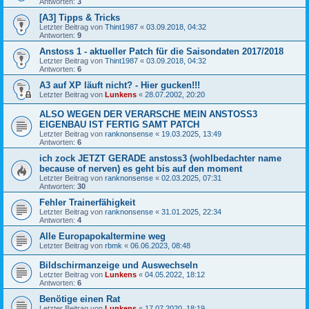
Antworten:
3
[A3] Tipps & Tricks
Letzter Beitrag von
Thint1987
«
03.09.2018, 04:32
Antworten:
9
Anstoss 1 - aktueller Patch für die Saisondaten 2017/2018
Letzter Beitrag von
Thint1987
«
03.09.2018, 04:32
Antworten:
6
A3 auf XP läuft nicht? - Hier gucken!!!
Letzter Beitrag von
Lunkens
«
28.07.2002, 20:20
ALSO WEGEN DER VERARSCHE MEIN ANSTOSS3
EIGENBAU IST FERTIG SAMT PATCH
Letzter Beitrag von
ranknonsense
«
19.03.2025, 13:49
Antworten:
6
ich zock JETZT GERADE anstoss3 (wohlbedachter name
because of nerven) es geht bis auf den moment
Letzter Beitrag von
ranknonsense
«
02.03.2025, 07:31
Antworten:
30
Fehler Trainerfähigkeit
Letzter Beitrag von
ranknonsense
«
31.01.2025, 22:34
Antworten:
4
Alle Europapokaltermine weg
Letzter Beitrag von
rbmk
«
06.06.2023, 08:48
Bildschirmanzeige und Auswechseln
Letzter Beitrag von
Lunkens
«
04.05.2022, 18:12
Antworten:
6
Benötige einen Rat
Letzter Beitrag von
Lunkens
«
17.07.2020, 18:19