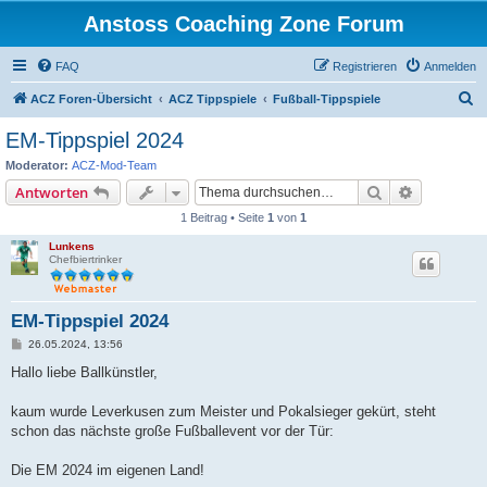
Anstoss Coaching Zone Forum
FAQ
Registrieren
Anmelden
S
ACZ Foren-Übersicht
ACZ Tippspiele
Fußball-Tippspiele
u
EM-Tippspiel 2024
c
Moderator:
ACZ-Mod-Team
h
Suche
Erweiterte
Antworten
e
1 Beitrag • Seite
1
von
1
Lunkens
Chefbiertrinker
EM-Tippspiel 2024
B
26.05.2024, 13:56
e
i
Hallo liebe Ballkünstler,
t
r
a
kaum wurde Leverkusen zum Meister und Pokalsieger gekürt, steht
g
schon das nächste große Fußballevent vor der Tür:
Die EM 2024 im eigenen Land!